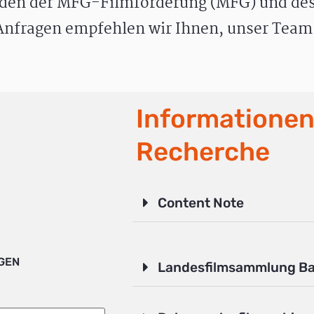
den der MFG-Filmförderung (MFG) und des
nfragen empfehlen wir Ihnen, unser Team 
Informationen
Recherche
Content Note
IGEN
Landesfilmsammlung B