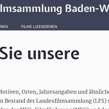
ilmsammlung Baden-W
HREN
FILME LIZENZIEREN
ONLINERECHERCHE
Sie unsere
otiven, Orten, Jahresangaben und ähnlic
m Bestand der Landesfilmsammlung (LFS) s