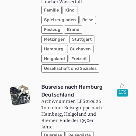
Uracher Wasserfall.
Familie
Kind
Spielzeugladen
Reise
Festzug
Brand
Metzingen
Stuttgart
Hamburg
Cuxhaven
Helgoland
Freizeit
Gesellschaft und Soziales
Busreise nach Hamburg
LFS
Deutschland
Archivnummer: LFS010626
Tour einer Reisegruppe nach
Hamburg, Helgoland und
Bremen Ende der 1950er
Jahre.
Busreise
Reisegäste