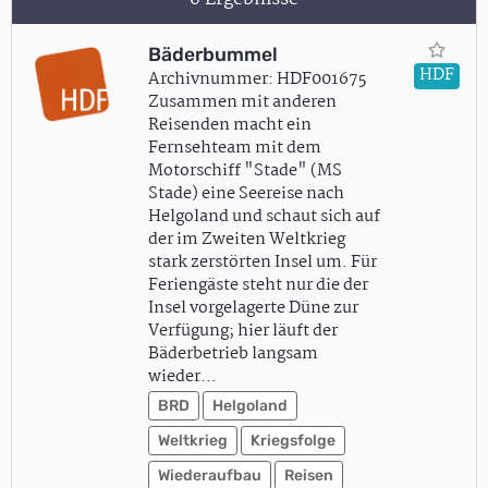
Bäderbummel
HDF
Archivnummer: HDF001675
Zusammen mit anderen
Reisenden macht ein
Fernsehteam mit dem
Motorschiff "Stade" (MS
Stade) eine Seereise nach
Helgoland und schaut sich auf
der im Zweiten Weltkrieg
stark zerstörten Insel um. Für
Feriengäste steht nur die der
Insel vorgelagerte Düne zur
Verfügung; hier läuft der
Bäderbetrieb langsam
wieder…
BRD
Helgoland
Weltkrieg
Kriegsfolge
Wiederaufbau
Reisen