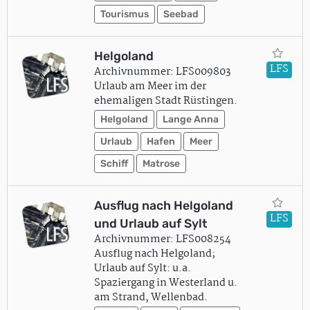
Tourismus
Seebad
Helgoland
LFS
Archivnummer: LFS009803
Urlaub am Meer im der
ehemaligen Stadt Rüstingen.
Helgoland
Lange Anna
Urlaub
Hafen
Meer
Schiff
Matrose
Ausflug nach Helgoland
LFS
und Urlaub auf Sylt
Archivnummer: LFS008254
Ausflug nach Helgoland;
Urlaub auf Sylt: u.a.
Spaziergang in Westerland u.
am Strand, Wellenbad.