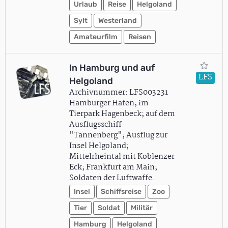
Urlaub
Reise
Helgoland
Sylt
Westerland
Amateurfilm
Reisen
In Hamburg und auf
LFS
Helgoland
Archivnummer: LFS003231
Hamburger Hafen; im
Tierpark Hagenbeck; auf dem
Ausflugsschiff
"Tannenberg"; Ausflug zur
Insel Helgoland;
Mittelrheintal mit Koblenzer
Eck; Frankfurt am Main;
Soldaten der Luftwaffe.
Insel
Schiffsreise
Zoo
Tier
Soldat
Militär
Hamburg
Helgoland