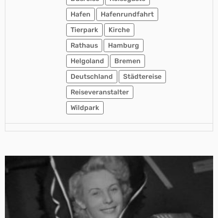
Hafen
Hafenrundfahrt
Tierpark
Kirche
Rathaus
Hamburg
Helgoland
Bremen
Deutschland
Städtereise
Reiseveranstalter
Wildpark