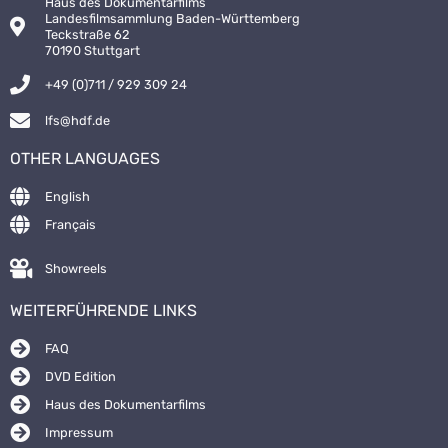
Haus des Dokumentarfilms
Landesfilmsammlung Baden-Württemberg
Teckstraße 62
70190 Stuttgart
+49 (0)711 / 929 309 24
lfs@hdf.de
OTHER LANGUAGES
English
Français
Showreels
WEITERFÜHRENDE LINKS
FAQ
DVD Edition
Haus des Dokumentarfilms
Impressum