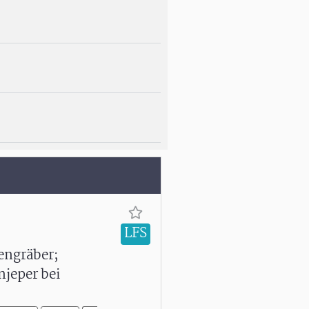
LFS
engräber;
njeper bei