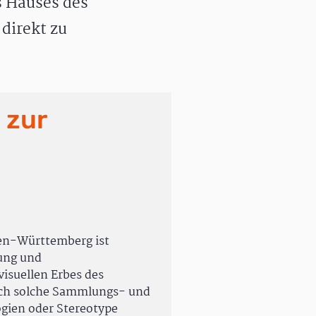
 Hauses des
direkt zu
 zur
en-Württemberg ist
rung und
isuellen Erbes des
uch solche Sammlungs- und
ogien oder Stereotype