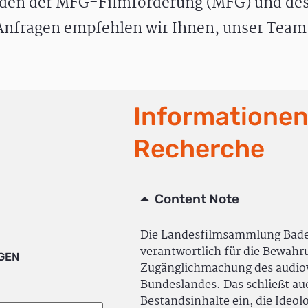
den der MFG-Filmförderung (MFG) und des
nfragen empfehlen wir Ihnen, unser Team 
Informationen
Recherche
Content Note
Die Landesfilmsammlung Bad
verantwortlich für die Bewah
IGEN
Zugänglichmachung des audiov
Bundeslandes. Das schließt a
Bestandsinhalte ein, die Ideol