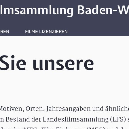
ilmsammlung Baden-W
HREN
FILME LIZENZIEREN
ONLINERECHERCHE
Sie unsere
otiven, Orten, Jahresangaben und ähnlic
m Bestand der Landesfilmsammlung (LFS) s