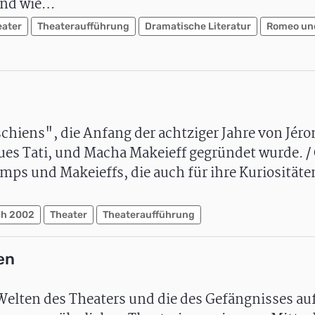
 und wie…
eater
Theateraufführung
Dramatische Literatur
Romeo und
hiens", die Anfang der achtziger Jahre von Jér
s Tati, und Macha Makeieff gegründet wurde. / 
amps und Makeieffs, die auch für ihre Kuriosität
ch 2002
Theater
Theateraufführung
en
elten des Theaters und die des Gefängnisses au