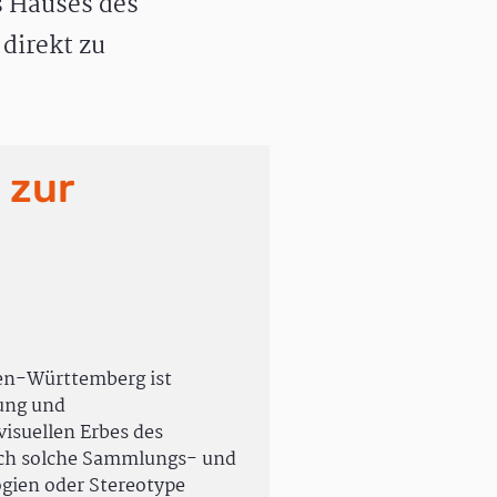
 Hauses des
direkt zu
 zur
en-Württemberg ist
rung und
isuellen Erbes des
uch solche Sammlungs- und
ogien oder Stereotype