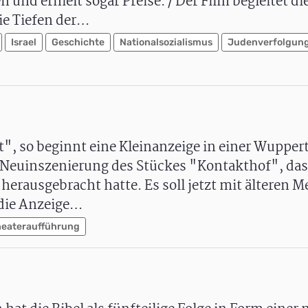
und erhielt sogar Preise. / Der Film begleitet di
ie Tiefen der…
Israel
Geschichte
Nationalsozialismus
Judenverfolgun
, so beginnt eine Kleinanzeige in einer Wuppert
e Neuinszenierung des Stückes "Kontakthof", da
herausgebracht hatte. Es soll jetzt mit älteren 
 die Anzeige…
heateraufführung