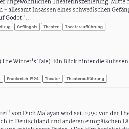
iner ungewöhnlichen Theaterinszenierung. Mitte d
rn - allesamt Insassen eines schwedischen Gefän
auf Godot"…
ollzug
Gefängnis
Theater
Theateraufführung
he Winter's Tale). Ein Blick hinter die Kulissen 
m
Frankreich 1994
Theater
Theateraufführung
rei" von Dudi Ma'ayan wird seit 1990 von der Th
Auch in Deutschland und anderen europäischen L