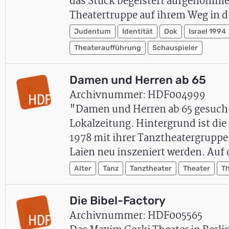
das Stück begeistert aufgenommen 
Theatertruppe auf ihrem Weg in d
Judentum
Identität
Dok
Israel 1994
Theateraufführung
Schauspieler
Damen und Herren ab 65
Archivnummer: HDF004999
"Damen und Herren ab 65 gesucht"
Lokalzeitung. Hintergrund ist di
1978 mit ihrer Tanztheatergruppe 
Laien neu inszeniert werden. Auf
Alter
Tanz
Tanztheater
Theater
T
Die Bibel-Factory
Archivnummer: HDF005565