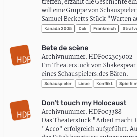
treffen, erzählt die Geschichte e
will eine Gruppe von Schauspiele
Samuel Becketts Stück "Warten 
Kanada 2005
Dok
Frankreich
Strafv
Bete de scène
Archivnummer: HDF002305002
Ein Theaterstück von Shakespear (T
eines Schauspielers:des Bären.
Schauspieler
Liebe
Konflikt
Spielfil
Don't touch my Holocaust
Archivnummer: HDF003388
Das Theaterstück "Arbeit macht f
"Acco" erfolgreich aufgeführt. 