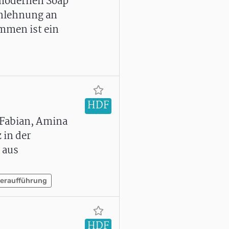
r modernen Soap
Anlehnung an
mmen ist ein
HDF
 Fabian, Amina
 in der
 aus
eraufführung
HDF