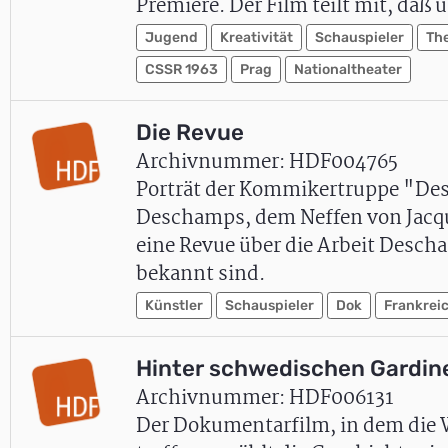
Premiere. Der Film teilt mit, daß
Jugend
Kreativität
Schauspieler
Th
CSSR 1963
Prag
Nationaltheater
Die Revue
Archivnummer: HDF004765
Porträt der Kommikertruppe "Desc
Deschamps, dem Neffen von Jacque
eine Revue über die Arbeit Desch
bekannt sind.
Künstler
Schauspieler
Dok
Frankrei
Hinter schwedischen Gardin
Archivnummer: HDF006131
Der Dokumentarfilm, in dem die W