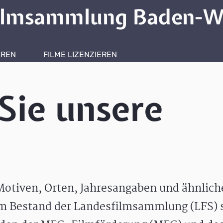
ilmsammlung Baden-W
HREN
FILME LIZENZIEREN
ONLINERECHERCHE
Sie unsere
otiven, Orten, Jahresangaben und ähnlic
m Bestand der Landesfilmsammlung (LFS) s