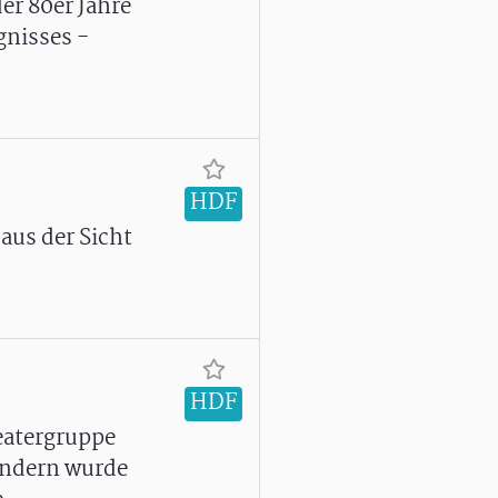
er 80er Jahre
gnisses -
HDF
aus der Sicht
HDF
eatergruppe
ändern wurde