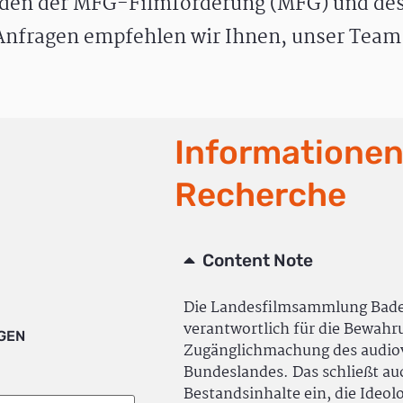
den der MFG-Filmförderung (MFG) und des
nfragen empfehlen wir Ihnen, unser Team 
Informationen
Recherche
Content Note
Die Landesfilmsammlung Bad
verantwortlich für die Bewah
IGEN
Zugänglichmachung des audiov
Bundeslandes. Das schließt a
Bestandsinhalte ein, die Ideol