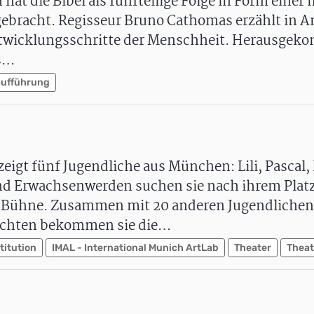
 hat die Bibel als fünfteilige Folge in Form eine
gebracht. Regisseur Bruno Cathomas erzählt in 
ntwicklungsschritte der Menschheit. Herausgeko
as…
aufführung
gt fünf Jugendliche aus München: Lili, Pascal,
nd Erwachsenwerden suchen sie nach ihrem Platz
er Bühne. Zusammen mit 20 anderen Jugendlichen
ichten bekommen sie die…
titution
IMAL - International Munich ArtLab
Theater
Theat