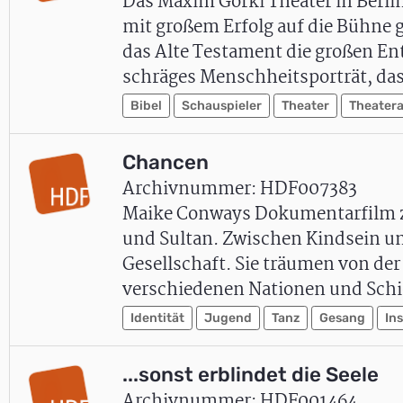
Das Maxim Gorki Theater in Berlin
mit großem Erfolg auf die Bühne 
das Alte Testament die großen E
schräges Menschheitsporträt, d
Bibel
Schauspieler
Theater
Theater
Chancen
Archivnummer: HDF007383
Maike Conways Dokumentarfilm zei
und Sultan. Zwischen Kindsein u
Gesellschaft. Sie träumen von d
verschiedenen Nationen und Sch
Identität
Jugend
Tanz
Gesang
Ins
...sonst erblindet die Seele
Archivnummer: HDF001464