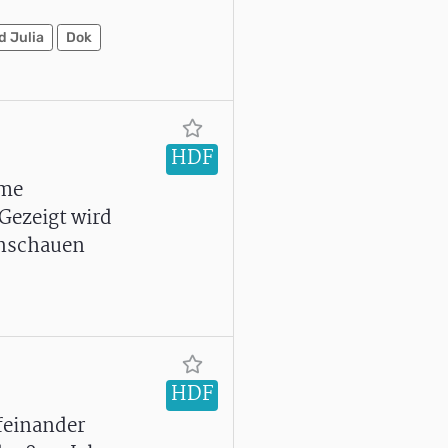
 Julia
Dok
HDF
ome
Gezeigt wird
enschauen
HDF
feinander