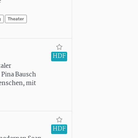
e
g
Theater
HDF
aler
s Pina Bausch
Menschen, mit
HDF