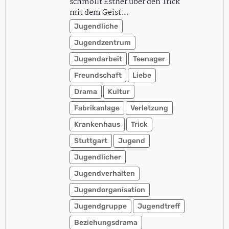
schmollt Esther über den Trick
mit dem Geist…
Jugendliche
Jugendzentrum
Jugendarbeit
Teenager
Freundschaft
Liebe
Drama
Kultur
Fabrikanlage
Verletzung
Krankenhaus
Trick
Stuttgart
Jugend
Jugendlicher
Jugendverhalten
Jugendorganisation
Jugendgruppe
Jugendtreff
Beziehungsdrama