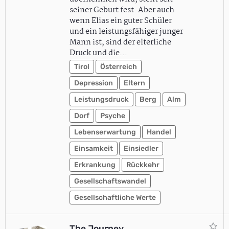
seiner Geburt fest. Aber auch
wenn Elias ein guter Schüler
und ein leistungsfähiger junger
Mann ist, sind der elterliche
Druck und die…
Tirol
Österreich
Depression
Eltern
Leistungsdruck
Berg
Alm
Dorf
Psyche
Lebenserwartung
Handel
Einsamkeit
Einsiedler
Erkrankung
Rückkehr
Gesellschaftswandel
Gesellschaftliche Werte
The Journey