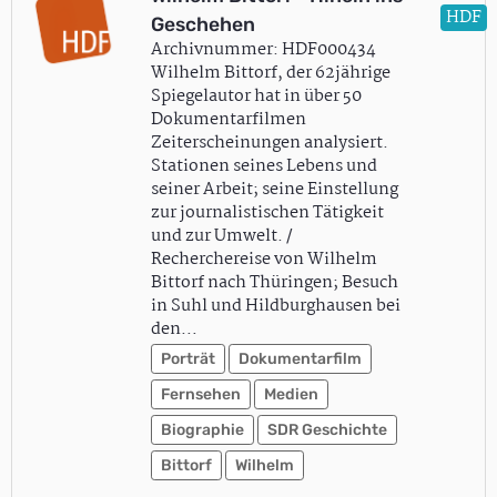
HDF
Geschehen
Archivnummer: HDF000434
Wilhelm Bittorf, der 62jährige
Spiegelautor hat in über 50
Dokumentarfilmen
Zeiterscheinungen analysiert.
Stationen seines Lebens und
seiner Arbeit; seine Einstellung
zur journalistischen Tätigkeit
und zur Umwelt. /
Recherchereise von Wilhelm
Bittorf nach Thüringen; Besuch
in Suhl und Hildburghausen bei
den…
Porträt
Dokumentarfilm
Fernsehen
Medien
Biographie
SDR Geschichte
Bittorf
Wilhelm