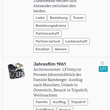
Zunehmend verliert sich
Alexander zwischen den
beiden…
Liebe
Beziehung
Trauer
Beziehungsdrama
Partnerschaft
Partnerverlust
Leidenschaft
Emotion
Weinen
Jahresfilm 1961
LFS
Archivnummer: LFS005119
Privater Jahresrückblick der
Familie Bamberger: Ausflug
nach München, Urlaub in
Österreich, Besuch in Tripsdrill,
Weihnachten.
Familie
Ausflug
Tripsdrill
Schifffahrt
Neckar