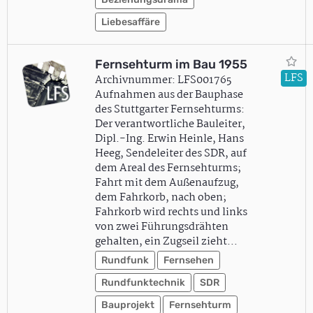
Liebesaffäre
Fernsehturm im Bau 1955
LFS
Archivnummer: LFS001765
Aufnahmen aus der Bauphase
des Stuttgarter Fernsehturms:
Der verantwortliche Bauleiter,
Dipl.-Ing. Erwin Heinle, Hans
Heeg, Sendeleiter des SDR, auf
dem Areal des Fernsehturms;
Fahrt mit dem Außenaufzug,
dem Fahrkorb, nach oben;
Fahrkorb wird rechts und links
von zwei Führungsdrähten
gehalten, ein Zugseil zieht…
Rundfunk
Fernsehen
Rundfunktechnik
SDR
Bauprojekt
Fernsehturm