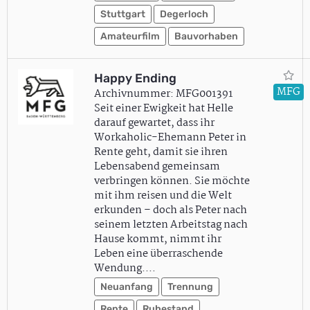
Stuttgart
Degerloch
Amateurfilm
Bauvorhaben
Happy Ending
MFG
Archivnummer: MFG001391
Seit einer Ewigkeit hat Helle
darauf gewartet, dass ihr
Workaholic-Ehemann Peter in
Rente geht, damit sie ihren
Lebensabend gemeinsam
verbringen können. Sie möchte
mit ihm reisen und die Welt
erkunden – doch als Peter nach
seinem letzten Arbeitstag nach
Hause kommt, nimmt ihr
Leben eine überraschende
Wendung.…
Neuanfang
Trennung
Rente
Ruhestand