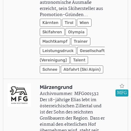
astronomische Ausmaße
erreicht, sein Skihersteller aus
Promotion-Gründen…
Kärnten
Tirol
Wien
Skifahren
Olympia
Machtkampf
Trainer
Leistungsdruck
Gesellschaft
(Vereinigung)
Talent
Schnee
Abfahrt (Ski Alpin)
Märzengrund
MFG
Archivnummer: MFG001532
Der 18-jährige Elias lebt im
österreichischen Zillertal und
ist der Sohn des reichsten
Großbauern der Region. Dass er
einmal den elterlichen Hof
übernehmen wird, steht seit