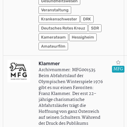
Gesundheitswesen
Veranstaltung
Krankenschwester
DRK
Deutsches Rotes Kreuz
SDR
Kamerateam
Hessigheim
Amateurfilm
Klammer
MFG
Archivnummer: MFG001535
Beim Abfahrtslauf der
Olympischen Winterspiele 1976
gibt es nur einen Favoriten:
Franz Klammer. Der erst 22-
jährige charismatische
Abfahrtsläufer trägt die
Hoffnung von ganz Österreich
auf seinen Schultern.Während
der Druck des Publikums