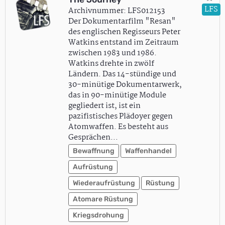
LFS
Archivnummer: LFS012153
Der Dokumentarfilm "Resan"
des englischen Regisseurs Peter
Watkins entstand im Zeitraum
zwischen 1983 und 1986.
Watkins drehte in zwölf
Ländern. Das 14-stündige und
30-minütige Dokumentarwerk,
das in 90-minütige Module
gegliedert ist, ist ein
pazifistisches Plädoyer gegen
Atomwaffen. Es besteht aus
Gesprächen…
Bewaffnung
Waffenhandel
Aufrüstung
Wiederaufrüstung
Rüstung
Atomare Rüstung
Kriegsdrohung