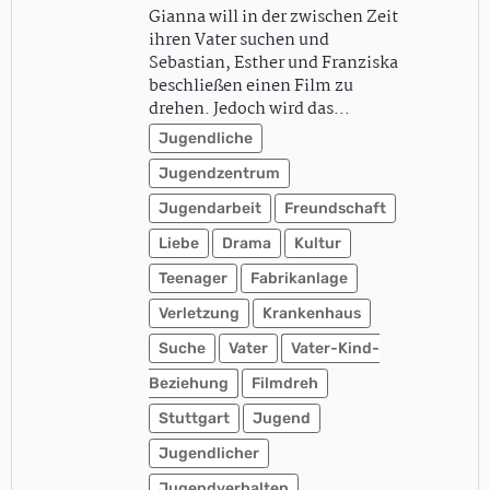
Gianna will in der zwischen Zeit
ihren Vater suchen und
Sebastian, Esther und Franziska
beschließen einen Film zu
drehen. Jedoch wird das…
Jugendliche
Jugendzentrum
Jugendarbeit
Freundschaft
Liebe
Drama
Kultur
Teenager
Fabrikanlage
Verletzung
Krankenhaus
Suche
Vater
Vater-Kind-
Beziehung
Filmdreh
Stuttgart
Jugend
Jugendlicher
Jugendverhalten