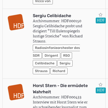
Vicco von
Sergiu Celibidache
HDF
Archivnummer: HDF000150
Sergiu Celibidache probt und
dirigiert "Till Eulenspiegels
lustige Streiche" von Richard
Strauss.
Radiosinfonieorchester des
SDR
Dirigent
RSO
Celibidache
Sergiu
Strauss
Richard
Horst Stern - Die ermüdete
HDF
Wahrheit
Archivnummer: HDF000433
Interview mit Horst Stern wie er
als schreibender Journalist zum