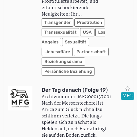
Prostituierte arbeitet, und
erfährt schockierende
Neuigkeiten: Ihr…
Transgender
Prostitution
Transsexualität
USA
Los
Angeles
Sexualität
Liebesaffäre
Partnerschaft
Beziehungsdrama
Persönliche Beziehung
Der Tag danach (Folge 19)
MFG
Archivnummer: MFG000137001
Nach der Messerstecherei ist
Anica zum Glück nicht allzu
schlimm verletzt. Die Jungs
spielen sich zu nächst als
Helden auf, doch Franz bringt
sie auf den Boden zurück.