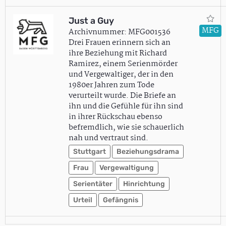
Just a Guy
MFG
Archivnummer: MFG001536
Drei Frauen erinnern sich an
ihre Beziehung mit Richard
Ramirez, einem Serienmörder
und Vergewaltiger, der in den
1980er Jahren zum Tode
verurteilt wurde. Die Briefe an
ihn und die Gefühle für ihn sind
in ihrer Rückschau ebenso
befremdlich, wie sie schauerlich
nah und vertraut sind.
Stuttgart
Beziehungsdrama
Frau
Vergewaltigung
Serientäter
Hinrichtung
Urteil
Gefängnis