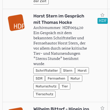
der Zeit
Horst Stern im Gespräch
HDF
mit Thomas Hocke
Archivnummer: HDF003420
Ein Gespräch mit dem
bekannten Schriftsteller und
Fernsehautor Horst Stern, der
vor allem durch seine kritische
Tier- und Natursendungen
"Sterns Stunde" berühmt
wurde.
Schriftsteller
Stern
Horst
SDR
Fernsehen
Natur
Naturschutz
Tier
Tierschutz
Wilhelm Bittorf - Hinein ins