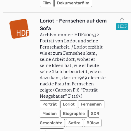
Film
Dokumentarfilm
Loriot - Fernsehen auf dem
HDF
Sofa
Archivnummer: HDF000432
Porträt von Loriot und seine
Fernseharbeit. / Loriot erzählt
wie er zum Fernsehen kam,
seine Arbeit dort, woher er
seine Ideen hat, wie er heute
seine Sketche beurteilt, wie es
dazu kam, dass er 1969 die erste
nackte Frau im Fernsehen
zeigte (Cartoon F:8 "Porträt
Neugebauer" F 1163)
Porträt
Loriot
Fernsehen
Medien
Biographie
SDR
Geschichte
Satire
Bülow