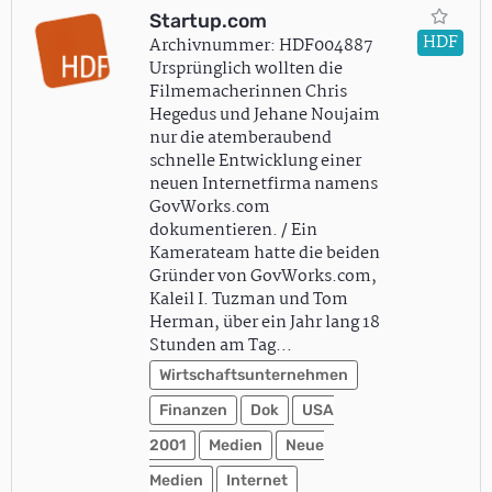
Startup.com
HDF
Archivnummer: HDF004887
Ursprünglich wollten die
Filmemacherinnen Chris
Hegedus und Jehane Noujaim
nur die atemberaubend
schnelle Entwicklung einer
neuen Internetfirma namens
GovWorks.com
dokumentieren. / Ein
Kamerateam hatte die beiden
Gründer von GovWorks.com,
Kaleil I. Tuzman und Tom
Herman, über ein Jahr lang 18
Stunden am Tag…
Wirtschaftsunternehmen
Finanzen
Dok
USA
2001
Medien
Neue
Medien
Internet