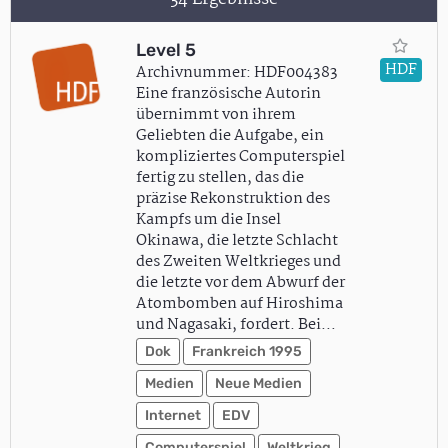
Level 5
HDF
Archivnummer: HDF004383
Eine französische Autorin
übernimmt von ihrem
Geliebten die Aufgabe, ein
kompliziertes Computerspiel
fertig zu stellen, das die
präzise Rekonstruktion des
Kampfs um die Insel
Okinawa, die letzte Schlacht
des Zweiten Weltkrieges und
die letzte vor dem Abwurf der
Atombomben auf Hiroshima
und Nagasaki, fordert. Bei…
Dok
Frankreich 1995
Medien
Neue Medien
Internet
EDV
Computerspiel
Weltkrieg