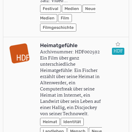
Saiz: Video…
Festival
Medien
Neue
Medien
Film
Filmgeschichte
Heimatgefühle
HDF
Archivnummer: HDF002592
Ein Film über ganz
unterschiedliche
Heimatgefühle: Ein Fischer
erzählt über seine Heimat in
Altenwerder, ein
Computerfreak über seine
Heimat im Internet, ein
Landwirt über sein Leben auf
einer Hallig, ein Discjockey
von seiner Technowelt.
Heimat
Identität
Landleben
Mensch
Neue