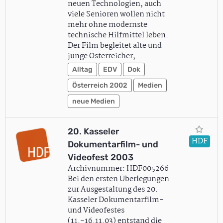
neuen Technologien, auch
viele Senioren wollen nicht
mehr ohne modernste
technische Hilfmittel leben.
Der Film begleitet alte und
junge Österreicher,…
Alltag
EDV
Dok
Österreich 2002
Medien
neue Medien
20. Kasseler
HDF
Dokumentarfilm- und
Videofest 2003
Archivnummer: HDF005266
Bei den ersten Überlegungen
zur Ausgestaltung des 20.
Kasseler Dokumentarfilm-
und Videofestes
(11.-16.11.03) entstand die