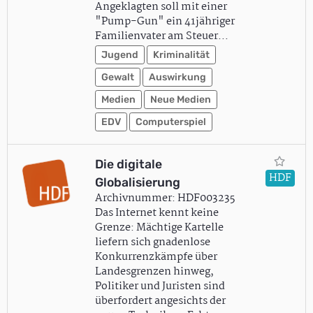
Angeklagten soll mit einer
"Pump-Gun" ein 41jähriger
Familienvater am Steuer…
Jugend
Kriminalität
Gewalt
Auswirkung
Medien
Neue Medien
EDV
Computerspiel
Die digitale
HDF
Globalisierung
Archivnummer: HDF003235
Das Internet kennt keine
Grenze: Mächtige Kartelle
liefern sich gnadenlose
Konkurrenzkämpfe über
Landesgrenzen hinweg,
Politiker und Juristen sind
überfordert angesichts der