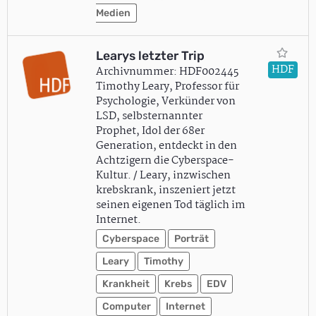
Medien
Learys letzter Trip
HDF
Archivnummer: HDF002445
Timothy Leary, Professor für
Psychologie, Verkünder von
LSD, selbsternannter
Prophet, Idol der 68er
Generation, entdeckt in den
Achtzigern die Cyberspace-
Kultur. / Leary, inzwischen
krebskrank, inszeniert jetzt
seinen eigenen Tod täglich im
Internet.
Cyberspace
Porträt
Leary
Timothy
Krankheit
Krebs
EDV
Computer
Internet