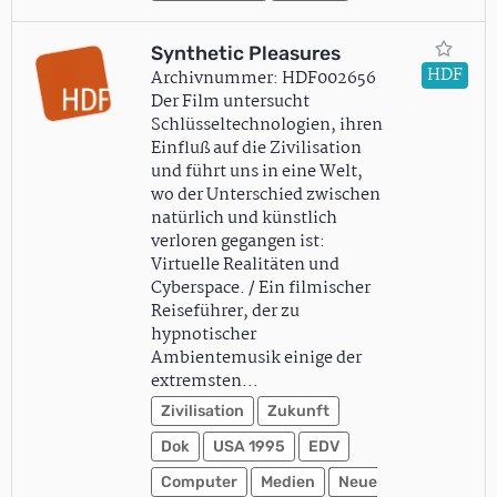
Synthetic Pleasures
HDF
Archivnummer: HDF002656
Der Film untersucht
Schlüsseltechnologien, ihren
Einfluß auf die Zivilisation
und führt uns in eine Welt,
wo der Unterschied zwischen
natürlich und künstlich
verloren gegangen ist:
Virtuelle Realitäten und
Cyberspace. / Ein filmischer
Reiseführer, der zu
hypnotischer
Ambientemusik einige der
extremsten…
Zivilisation
Zukunft
Dok
USA 1995
EDV
Computer
Medien
Neue