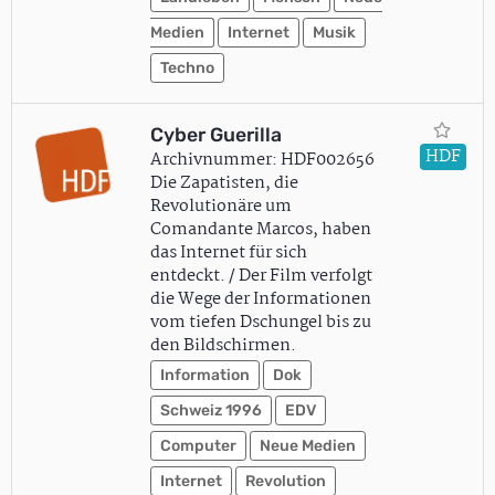
Medien
Internet
Musik
Techno
Cyber Guerilla
HDF
Archivnummer: HDF002656
Die Zapatisten, die
Revolutionäre um
Comandante Marcos, haben
das Internet für sich
entdeckt. / Der Film verfolgt
die Wege der Informationen
vom tiefen Dschungel bis zu
den Bildschirmen.
Information
Dok
Schweiz 1996
EDV
Computer
Neue Medien
Internet
Revolution