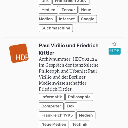
Dok
Frankreich 2007
Medien
Zensur
Neue
Medien
Internet
Google
Suchmaschine
Paul Virilio und Friedrich
HDF
Kittler
Archivnummer: HDF002224
Im Gespräch der französische
Philosoph und Urbanist Paul
Virilio und der Berliner
Medienwissenschaftler
Friedrich Kittler.
Informatik
Philosophie
Computer
Dok
Frankreich 1995
Medien
Neue Medien
Technik