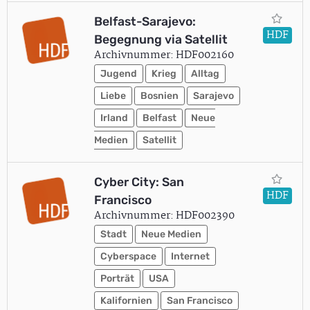
Belfast-Sarajevo:
HDF
Begegnung via Satellit
Archivnummer: HDF002160
Jugend
Krieg
Alltag
Liebe
Bosnien
Sarajevo
Irland
Belfast
Neue
Medien
Satellit
Cyber City: San
HDF
Francisco
Archivnummer: HDF002390
Stadt
Neue Medien
Cyberspace
Internet
Porträt
USA
Kalifornien
San Francisco