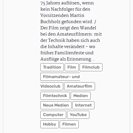
75 Jahren auflösen, wenn
kein Nachfolger für den
Vorsitzenden Martin
Buchholz gefunden wird. /
Der Film zeigt den Wandel
bei den Amateurfilmern: mit
der Technik haben sich auch
die Inhalte verändert - wo
früher Familienfeste und
Ausflüge als Erinnerung…
Tradition
Film
Filmclub
Filmamateur- und
Videoclub
Amateurfilm
Filmtechnik
Medien
Neue Medien
Internet
Computer
YouTube
Hobby
Filmen