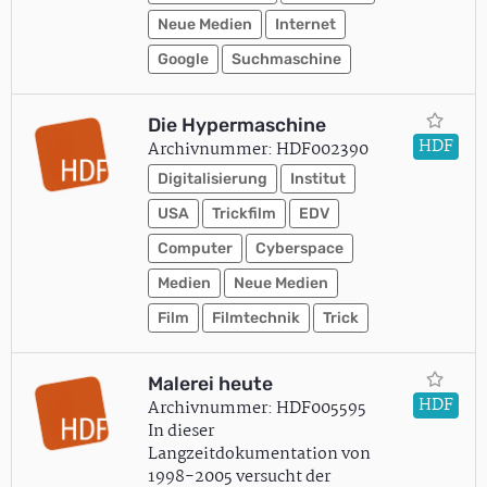
Neue Medien
Internet
Google
Suchmaschine
Die Hypermaschine
HDF
Archivnummer: HDF002390
Digitalisierung
Institut
USA
Trickfilm
EDV
Computer
Cyberspace
Medien
Neue Medien
Film
Filmtechnik
Trick
Malerei heute
HDF
Archivnummer: HDF005595
In dieser
Langzeitdokumentation von
1998-2005 versucht der