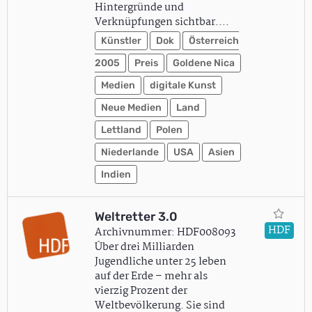
Hintergründe und
Verknüpfungen sichtbar.…
Künstler
Dok
Österreich
2005
Preis
Goldene Nica
Medien
digitale Kunst
Neue Medien
Land
Lettland
Polen
Niederlande
USA
Asien
Indien
Weltretter 3.0
HDF
Archivnummer: HDF008093
Über drei Milliarden
Jugendliche unter 25 leben
auf der Erde – mehr als
vierzig Prozent der
Weltbevölkerung. Sie sind