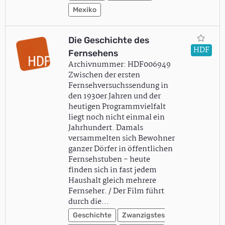
Mexiko
Die Geschichte des
HDF
Fernsehens
Archivnummer: HDF006949
Zwischen der ersten
Fernsehversuchssendung in
den 1930er Jahren und der
heutigen Programmvielfalt
liegt noch nicht einmal ein
Jahrhundert. Damals
versammelten sich Bewohner
ganzer Dörfer in öffentlichen
Fernsehstuben - heute
finden sich in fast jedem
Haushalt gleich mehrere
Fernseher. / Der Film führt
durch die…
Geschichte
Zwanzigstes