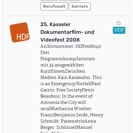
Berufswelt
Karriere
25. Kasseler
HDF
Dokumentarfilm- und
Videofest 2008
Archivnummer: HDF008046
Drei
Programmkompilationen
mit 33 ausgewählten
KurzfilmenZwischen
Medien:Kain Karawahn: This
is an Emergency/NotfallPaul
Garrin: Free SocietyDenis
Beaubois: In the event of
Amnesia the City will
recallKatharina Wimber:
FranziBenjamin Seide, Henry
Schmidt: ParamatrixAnna
Berger: SchlüsselManuel