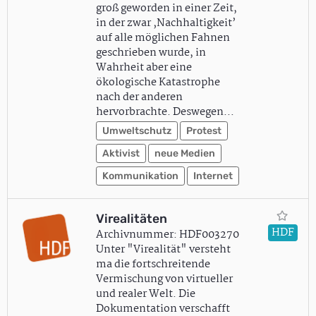
groß geworden in einer Zeit,
in der zwar ‚Nachhaltigkeit’
auf alle möglichen Fahnen
geschrieben wurde, in
Wahrheit aber eine
ökologische Katastrophe
nach der anderen
hervorbrachte. Deswegen…
Umweltschutz
Protest
Aktivist
neue Medien
Kommunikation
Internet
Virealitäten
HDF
Archivnummer: HDF003270
Unter "Virealität" versteht
ma die fortschreitende
Vermischung von virtueller
und realer Welt. Die
Dokumentation verschafft