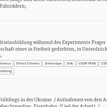
 Fahrrädern;
ßtseinsbildung während des Experiments Prager 
otschaft eines in Freiheit gedrehten, in Unterdrü
s.
alismus
Direct Cinema
Osteuropa
Dok
CSSR 1968
CS
bildung
rühlings in der Ukraine. / Aufnahmen von den A
Maschinenbau, Eisenbahn. (Lied der Arbeit). /