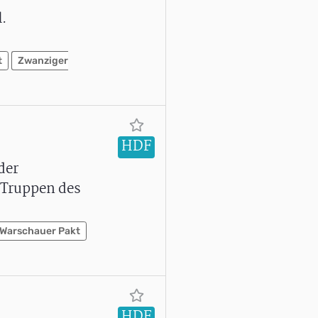
.
t
Zwanziger
HDF
der
 Truppen des
Warschauer Pakt
HDF