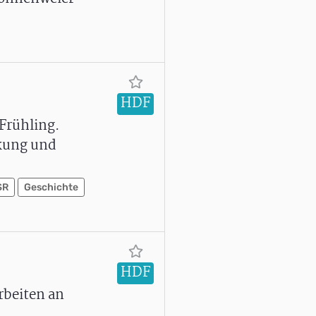
HDF
Frühling.
ckung und
SR
Geschichte
HDF
rbeiten an