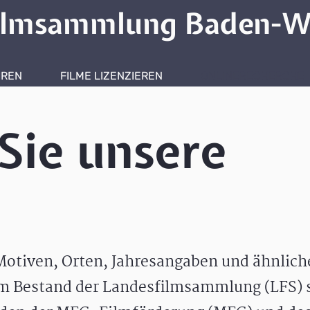
ilmsammlung Baden-W
HREN
FILME LIZENZIEREN
ONLINERECHERCHE
Sie unsere
otiven, Orten, Jahresangaben und ähnlic
m Bestand der Landesfilmsammlung (LFS) s