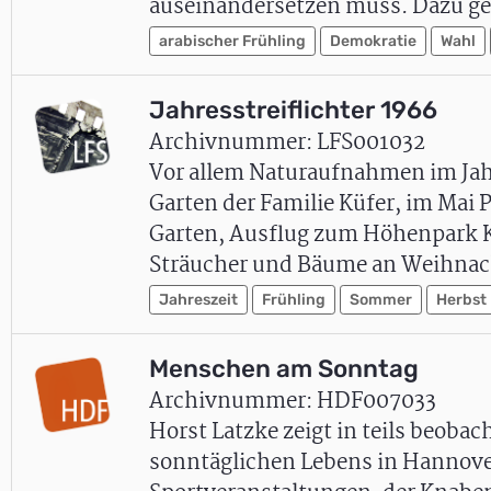
auseinandersetzen muss. Dazu 
arabischer Frühling
Demokratie
Wahl
Jahresstreiflichter 1966
Archivnummer: LFS001032
Vor allem Naturaufnahmen im Jah
Garten der Familie Küfer, im Mai
Garten, Ausflug zum Höhenpark K
Sträucher und Bäume an Weihnac
Jahreszeit
Frühling
Sommer
Herbst
Menschen am Sonntag
Archivnummer: HDF007033
Horst Latzke zeigt in teils beobac
sonntäglichen Lebens in Hannover