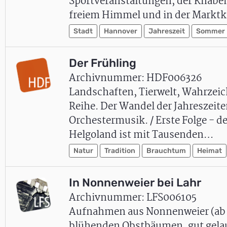
Sportveranstaltungen, der Knabenc
freiem Himmel und in der Marktk
Stadt
Hannover
Jahreszeit
Sommer
Der Frühling
Archivnummer: HDF006326
Landschaften, Tierwelt, Wahrzeich
Reihe. Der Wandel der Jahreszeit
Orchestermusik. / Erste Folge - 
Helgoland ist mit Tausenden…
Natur
Tradition
Brauchtum
Heimat
In Nonnenweier bei Lahr
Archivnummer: LFS006105
Aufnahmen aus Nonnenweier (ab 
blühenden Obstbäumen, gut gelau