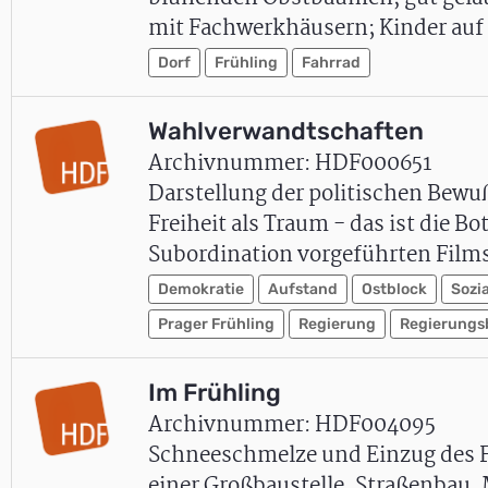
mit Fachwerkhäusern; Kinder auf
Dorf
Frühling
Fahrrad
Wahlverwandtschaften
Archivnummer: HDF000651
Darstellung der politischen Bewu
Freiheit als Traum - das ist die B
Subordination vorgeführten Film
Demokratie
Aufstand
Ostblock
Sozi
Prager Frühling
Regierung
Regierungs
Im Frühling
Archivnummer: HDF004095
Schneeschmelze und Einzug des F
einer Großbaustelle, Straßenbau, 