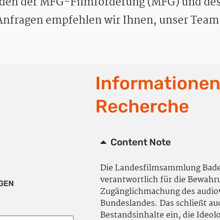
den der MFG-Filmförderung (MFG) und des
nfragen empfehlen wir Ihnen, unser Team 
Informationen
Recherche
Content Note
Die Landesfilmsammlung Bad
verantwortlich für die Bewah
IGEN
Zugänglichmachung des audiov
Bundeslandes. Das schließt a
Bestandsinhalte ein, die Ideol