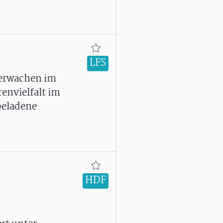
LFS
serwachen im
envielfalt im
beladene
HDF