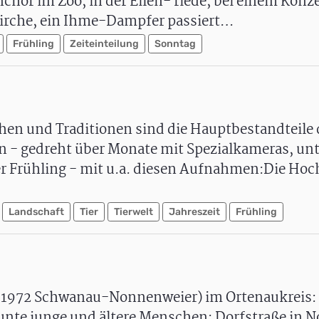
hor im Zoo, in der Eilen- riede, bei einem Konze
irche, ein Ihme-Dampfer passiert…
Frühling
Zeiteinteilung
Sonntag
en und Traditionen sind die Hauptbestandteile d
en - gedreht über Monate mit Spezialkameras, un
der Frühling - mit u.a. diesen Aufnahmen:Die Hoc
Landschaft
Tier
Tierwelt
Jahreszeit
Frühling
1972 Schwanau-Nonnenweier) im Ortenaukreis: 
nte junge und ältere Menschen; Dorfstraße in 