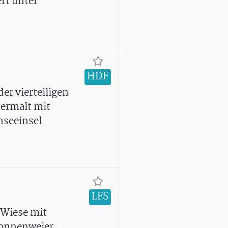
rt unter
HDF
er vierteiligen
termalt mit
hseeinsel
LFS
Wiese mit
Nonnenweier