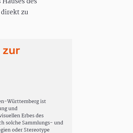
 Hauses des
direkt zu
 zur
en-Württemberg ist
rung und
isuellen Erbes des
uch solche Sammlungs- und
ogien oder Stereotype