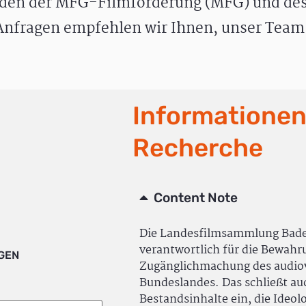
den der MFG-Filmförderung (MFG) und des
nfragen empfehlen wir Ihnen, unser Team 
Informationen
Recherche
Content Note
Die Landesfilmsammlung Bad
verantwortlich für die Bewah
IGEN
Zugänglichmachung des audiov
Bundeslandes. Das schließt a
Bestandsinhalte ein, die Ideol