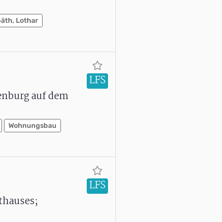
äth, Lothar
LFS
denburg auf dem
Wohnungsbau
LFS
thauses;