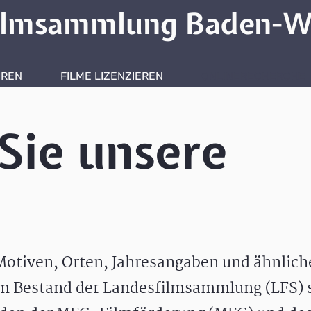
ilmsammlung Baden-W
HREN
FILME LIZENZIEREN
ONLINERECHERCHE
Sie unsere
otiven, Orten, Jahresangaben und ähnlic
m Bestand der Landesfilmsammlung (LFS) s