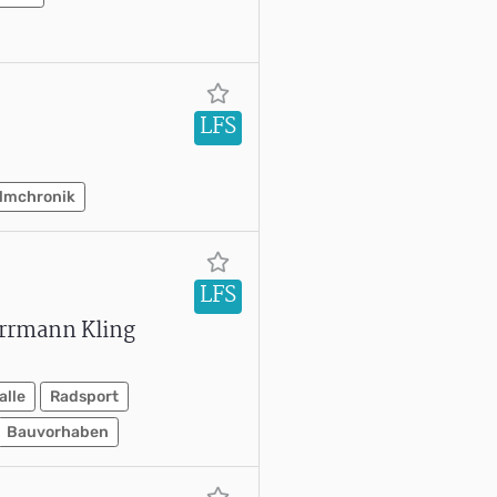
LFS
ilmchronik
LFS
errmann Kling
alle
Radsport
Bauvorhaben