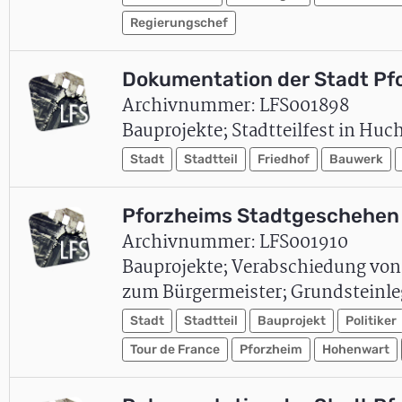
Regierungschef
Dokumentation der Stadt Pf
Archivnummer: LFS001898
Bauprojekte; Stadtteilfest in Huch
Stadt
Stadtteil
Friedhof
Bauwerk
Pforzheims Stadtgeschehen 
Archivnummer: LFS001910
Bauprojekte; Verabschiedung von
zum Bürgermeister; Grundsteinleg
Stadt
Stadtteil
Bauprojekt
Politiker
Tour de France
Pforzheim
Hohenwart