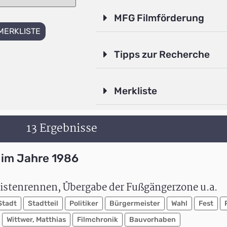
MFG Filmförderung
MERKLISTE
Tipps zur Recherche
Merkliste
13 Ergebnisse
im Jahre 1986
kistenrennen, Übergabe der Fußgängerzone u.a.
Stadt
Stadtteil
Politiker
Bürgermeister
Wahl
Fest
Wittwer, Matthias
Filmchronik
Bauvorhaben