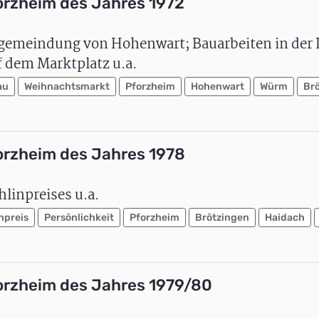
orzheim des Jahres 1972
meindung von Hohenwart; Bauarbeiten in der I
 dem Marktplatz u.a.
au
Weihnachtsmarkt
Pforzheim
Hohenwart
Würm
Br
orzheim des Jahres 1978
linpreises u.a.
npreis
Persönlichkeit
Pforzheim
Brötzingen
Haidach
orzheim des Jahres 1979/80