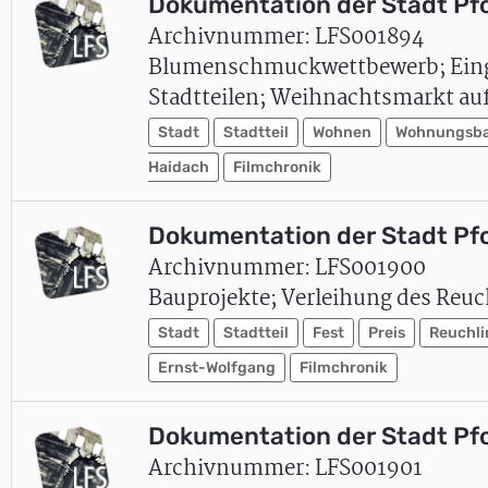
Dokumentation der Stadt Pf
Archivnummer: LFS001894
Blumenschmuckwettbewerb; Einge
Stadtteilen; Weihnachtsmarkt auf
Stadt
Stadtteil
Wohnen
Wohnungsb
Haidach
Filmchronik
Dokumentation der Stadt Pf
Archivnummer: LFS001900
Bauprojekte; Verleihung des Reuch
Stadt
Stadtteil
Fest
Preis
Reuchli
Ernst-Wolfgang
Filmchronik
Dokumentation der Stadt Pf
Archivnummer: LFS001901