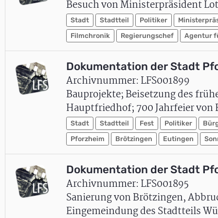
Besuch von Ministerpräsident Lot
Stadt
Stadtteil
Politiker
Ministerprä
Filmchronik
Regierungschef
Agentur f
Dokumentation der Stadt Pf
Archivnummer: LFS001899
Bauprojekte; Beisetzung des frü
Hauptfriedhof; 700 Jahrfeier von
Stadt
Stadtteil
Fest
Politiker
Bürg
Pforzheim
Brötzingen
Eutingen
Son
Dokumentation der Stadt Pf
Archivnummer: LFS001895
Sanierung von Brötzingen, Abbruc
Eingemeindung des Stadtteils Wü