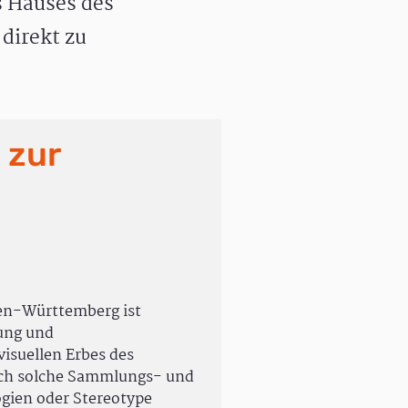
 Hauses des
direkt zu
 zur
en-Württemberg ist
rung und
isuellen Erbes des
uch solche Sammlungs- und
ogien oder Stereotype