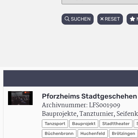
SUCHEN
RESET
Pforzheims Stadtgeschehen 
Archivnummer: LFS001909
Bauprojekte, Tanzturnier, Seifen
Tanzsport
Bauprojekt
Stadttheater
Büchenbronn
Huchenfeld
Brötzingen