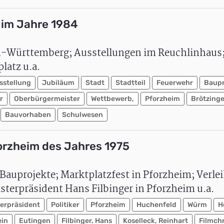
im Jahre 1984
-Württemberg; Ausstellungen im Reuchlinhaus;
atz u.a.
sstellung
Jubiläum
Stadt
Stadtteil
Feuerwehr
Baupr
r
Oberbürgermeister
Wettbewerb,
Pforzheim
Brötzing
Bauvorhaben
Schulwesen
orzheim des Jahres 1975
auprojekte; Marktplatzfest in Pforzheim; Verle
sterpräsident Hans Filbinger in Pforzheim u.a.
terpräsident
Politiker
Pforzheim
Huchenfeld
Würm
H
ein
Eutingen
Filbinger, Hans
Koselleck, Reinhart
Filmch