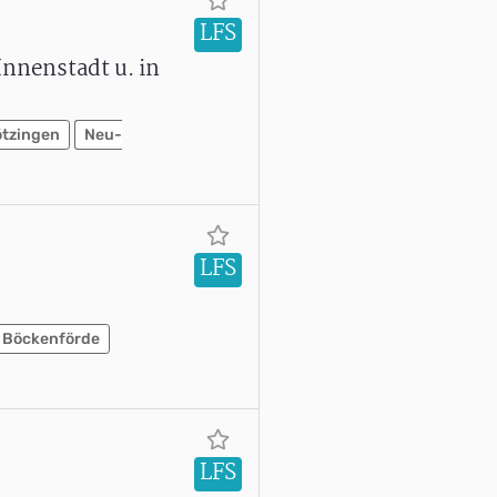
LFS
nnenstadt u. in
ötzingen
Neu-
LFS
Böckenförde
LFS