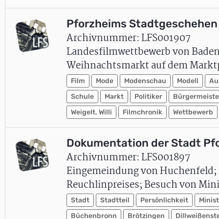
Pforzheims Stadtgeschehen 
Archivnummer: LFS001907
Landesfilmwettbewerb von Baden
Weihnachtsmarkt auf dem Marktpl
Film
Mode
Modenschau
Modell
Au
Schule
Markt
Politiker
Bürgermeiste
Weigelt, Willi
Filmchronik
Wettbewerb
Dokumentation der Stadt Pf
Archivnummer: LFS001897
Eingemeindung von Huchenfeld; B
Reuchlinpreises; Besuch von Mini
Stadt
Stadtteil
Persönlichkeit
Minis
Büchenbronn
Brötzingen
Dillweißenst