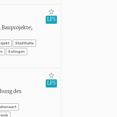
LFS
 Bauprojekte;
ojekt
Stadthalle
en
Eutingen
LFS
ihung des
ohenwart
ronik