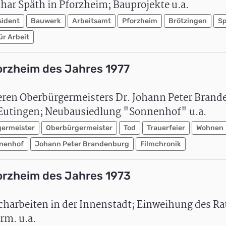
har Späth in Pforzheim; Bauprojekte u.a.
sident
Bauwerk
Arbeitsamt
Pforzheim
Brötzingen
Sp
ür Arbeit
orzheim des Jahres 1977
heren Oberbürgermeisters Dr. Johann Peter Bran
 Eutingen; Neubausiedlung "Sonnenhof" u.a.
ermeister
Oberbürgermeister
Tod
Trauerfeier
Wohnen
nenhof
Johann Peter Brandenburg
Filmchronik
orzheim des Jahres 1973
harbeiten in der Innenstadt; Einweihung des Ra
rm. u.a.