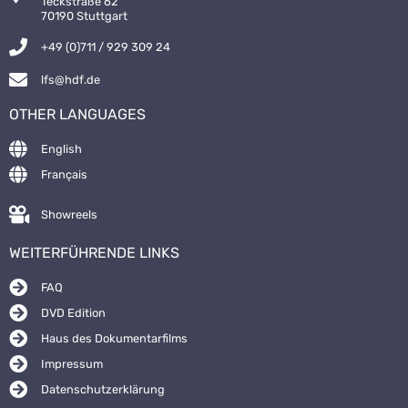
Teckstraße 62
70190 Stuttgart
+49 (0)711 / 929 309 24
lfs@hdf.de
OTHER LANGUAGES
English
Français
Showreels
WEITERFÜHRENDE LINKS
FAQ
DVD Edition
Haus des Dokumentarfilms
Impressum
Datenschutzerklärung