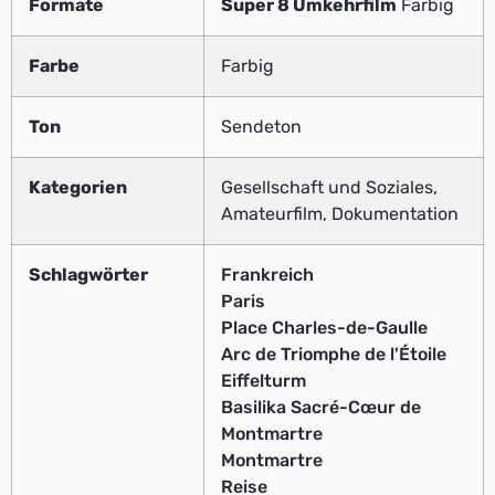
Formate
Super 8 Umkehrfilm
Farbig
Farbe
Farbig
Ton
Sendeton
Kategorien
Gesellschaft und Soziales,
Amateurfilm, Dokumentation
Schlagwörter
Frankreich
Paris
Place Charles-de-Gaulle
Arc de Triomphe de l'Étoile
Eiffelturm
Basilika Sacré-Cœur de
Montmartre
Montmartre
Reise