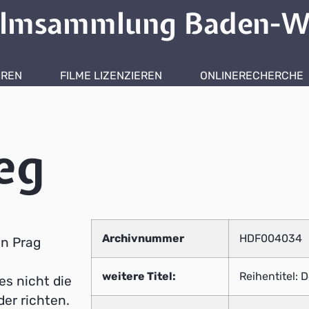
ilmsammlung Baden-W
HREN
FILME LIZENZIEREN
ONLINERECHERCHE
eg
Archivnummer
HDF004034
in Prag
weitere Titel:
Reihentitel: D
es nicht die
er richten.