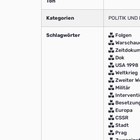
Ton
Kategorien
POLITIK UND 
Schlagwörter
Folgen
Warschaue
Zeitdoku
Dok
USA 1998
Weltkrieg
Zweiter We
Militär
Intervent
Besetzun
Europa
CSSR
Stadt
Prag