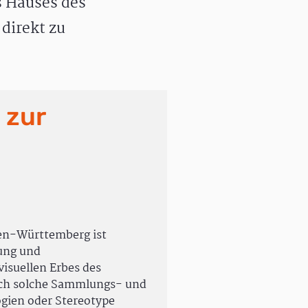
 Hauses des
direkt zu
 zur
en-Württemberg ist
rung und
isuellen Erbes des
uch solche Sammlungs- und
ogien oder Stereotype