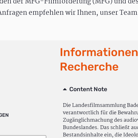
den der MFG-Filmförderung (MFG) und des
nfragen empfehlen wir Ihnen, unser Team 
Informationen
Recherche
Content Note
Die Landesfilmsammlung Bad
verantwortlich für die Bewah
IGEN
Zugänglichmachung des audiov
Bundeslandes. Das schließt a
Bestandsinhalte ein, die Ideol