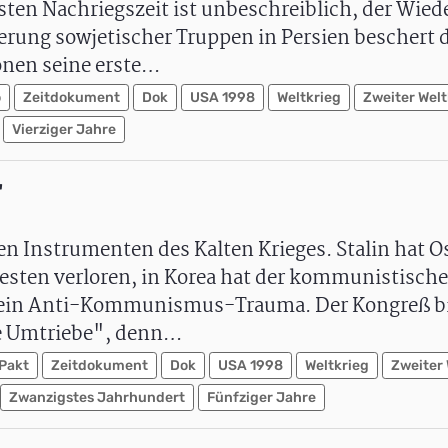
sten Nachriegszeit ist unbeschreiblich, der Wie
erung sowjetischer Truppen in Persien beschert
onen seine erste…
o
Zeitdokument
Dok
USA 1998
Weltkrieg
Zweiter Welt
Vierziger Jahre
"
n Instrumenten des Kalten Krieges. Stalin hat O
 Westen verloren, in Korea hat der kommunistisch
t ein Anti-Kommunismus-Trauma. Der Kongreß bi
e Umtriebe", denn…
Pakt
Zeitdokument
Dok
USA 1998
Weltkrieg
Zweiter 
Zwanzigstes Jahrhundert
Fünfziger Jahre