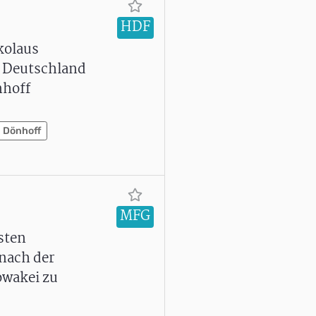
HDF
kolaus
d Deutschland
nhoff
n Dönhoff
MFG
sten
 nach der
owakei zu