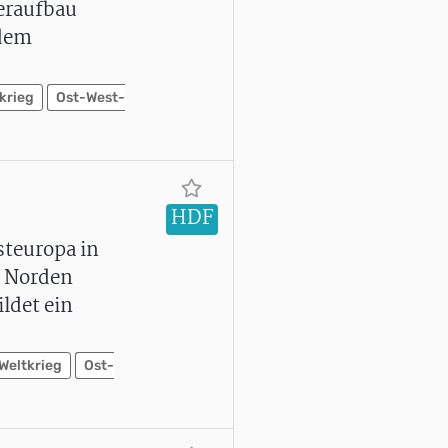
deraufbau
 dem
krieg
Ost-West-
HDF
steuropa in
e Norden
ldet ein
Weltkrieg
Ost-