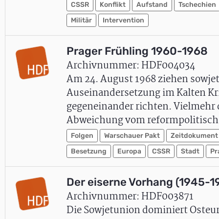
CSSR
Konflikt
Aufstand
Tschechien
Militär
Intervention
Prager Frühling 1960-1968
Archivnummer: HDF004034
Am 24. August 1968 ziehen sowjeti
Auseinandersetzung im Kalten Kri
gegeneinander richten. Vielmehr 
Abweichung vom reformpolitisc
Folgen
Warschauer Pakt
Zeitdokument
Besetzung
Europa
CSSR
Stadt
Pr
Der eiserne Vorhang (1945-1
Archivnummer: HDF003871
Die Sowjetunion dominiert Osteur