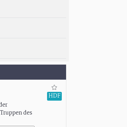
HDF
der
 Truppen des