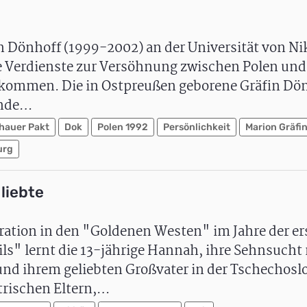
in Dönhoff (1999-2002) an der Universität von Ni
re Verdienste zur Versöhnung zwischen Polen un
bekommen. Die in Ostpreußen geborene Gräfin Dö
ende…
hauer Pakt
Dok
Polen 1992
Persönlichkeit
Marion Gräfi
urg
liebte
gration in den "Goldenen Westen" im Jahre der er
ls" lernt die 13-jährige Hannah, ihre Sehnsucht
und ihrem geliebten Großvater in der Tschechosl
trischen Eltern,…