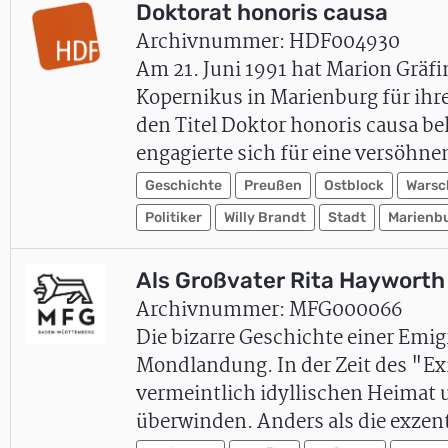
Doktorat honoris causa
Archivnummer: HDF004930
Am 21. Juni 1991 hat Marion Gräf
Kopernikus in Marienburg für ih
den Titel Doktor honoris causa 
engagierte sich für eine versöhn
Geschichte
Preußen
Ostblock
Warsc
Politiker
Willy Brandt
Stadt
Marienb
Als Großvater Rita Hayworth 
Archivnummer: MFG000066
Die bizarre Geschichte einer Emi
Mondlandung. In der Zeit des "Exi
vermeintlich idyllischen Heimat 
überwinden. Anders als die exzen