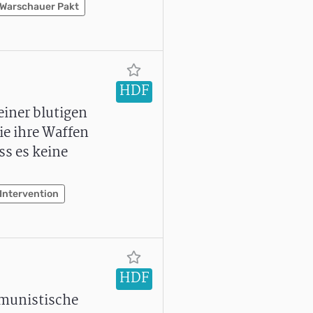
Warschauer Pakt
HDF
einer blutigen
ie ihre Waffen
s es keine
Intervention
HDF
mmunistische