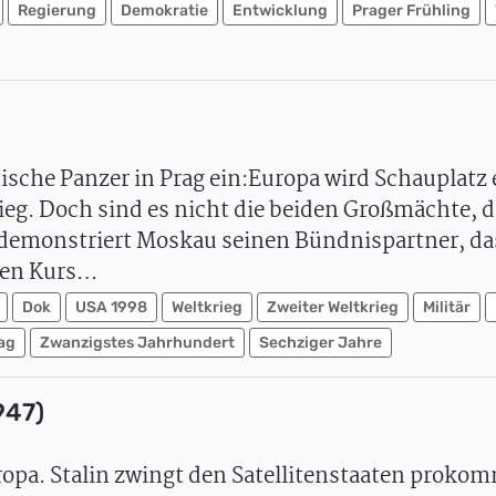
Regierung
Demokratie
Entwicklung
Prager Frühling
sche Panzer in Prag ein:Europa wird Schauplatz 
eg. Doch sind es nicht die beiden Großmächte, d
demonstriert Moskau seinen Bündnispartner, das
hen Kurs…
Dok
USA 1998
Weltkrieg
Zweiter Weltkrieg
Militär
ag
Zwanzigstes Jahrhundert
Sechziger Jahre
947)
opa. Stalin zwingt den Satellitenstaaten proko