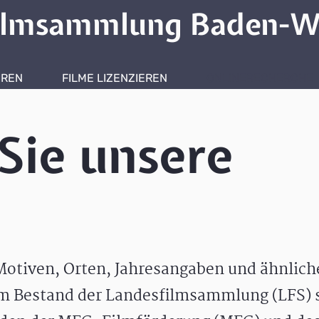
ilmsammlung Baden-W
HREN
FILME LIZENZIEREN
ONLINERECHERCHE
Sie unsere
otiven, Orten, Jahresangaben und ähnlic
m Bestand der Landesfilmsammlung (LFS) s