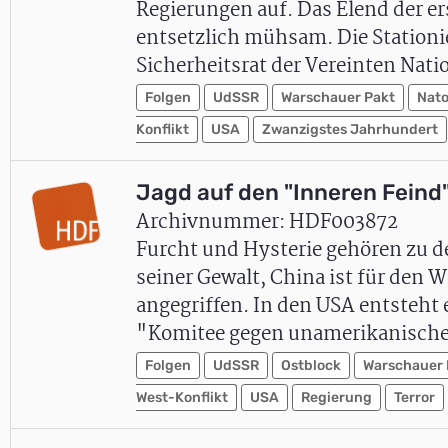
Regierungen auf. Das Elend der er
entsetzlich mühsam. Die Stationi
Sicherheitsrat der Vereinten Nati
Folgen
UdSSR
Warschauer Pakt
Nat
Konflikt
USA
Zwanzigstes Jahrhundert
Jagd auf den "Inneren Feind
Archivnummer: HDF003872
Furcht und Hysterie gehören zu de
seiner Gewalt, China ist für den
angegriffen. In den USA entsteh
"Komitee gegen unamerikanisch
Folgen
UdSSR
Ostblock
Warschauer 
West-Konflikt
USA
Regierung
Terror