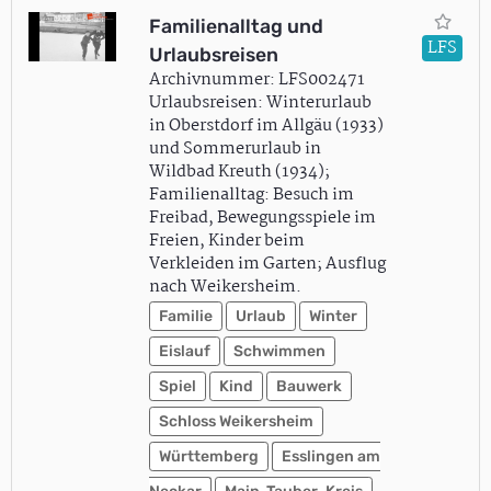
Familienalltag und
LFS
Urlaubsreisen
Archivnummer: LFS002471
Urlaubsreisen: Winterurlaub
in Oberstdorf im Allgäu (1933)
und Sommerurlaub in
Wildbad Kreuth (1934);
Familienalltag: Besuch im
Freibad, Bewegungsspiele im
Freien, Kinder beim
Verkleiden im Garten; Ausflug
nach Weikersheim.
Familie
Urlaub
Winter
Eislauf
Schwimmen
Spiel
Kind
Bauwerk
Schloss Weikersheim
Württemberg
Esslingen am