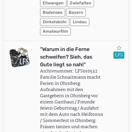
Ellwangen
Zwiefalten
Bodensee
Bayern
Dinkelsbühl
Lindau
Amateurfilm
"Warum in die Ferne
LFS
schweifen? Sieh, das
Gute liegt so nah!"
Archivnummer: LFS010532
Familie Schnaitmann macht
Ferien in Ohrnberg:
Aufnahmen mit den
Gastgebern in Ohrnberg vor
einem Gasthaus / Freunde
feiern Geburtstag / Ausfahrt
mit dem Auto nach Heilbronn
/ Sommerfest in Ohrnberg:
Frauen tanzen und machen