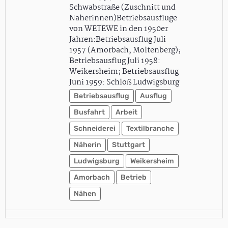
Schwabstraße (Zuschnitt und
Näherinnen)Betriebsausflüge
von WETEWE in den 1950er
Jahren:Betriebsausflug Juli
1957 (Amorbach, Moltenberg);
Betriebsausflug Juli 1958:
Weikersheim; Betriebsausflug
Juni 1959: Schloß Ludwigsburg
Betriebsausflug
Ausflug
Busfahrt
Arbeit
Schneiderei
Textilbranche
Näherin
Stuttgart
Ludwigsburg
Weikersheim
Amorbach
Betrieb
Nähen