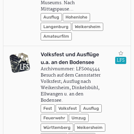
Museums. Nach
Mittagspause…
Ausflug
Hohenlohe
Langenburg
Weikersheim
Amateurfilm
Volksfest und Ausflüge
LFS
u.a. an den Bodensee
Archivnummer: LFS004544
Besuch auf dem Cannstatter
Volksfest; Ausflug nach
Weikersheim, Dinkelsbühl,
Ellwangen u. an den
Bodensee.
Fest
Volksfest
Ausflug
Feuerwehr
Umzug
Württemberg
Weikersheim