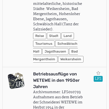
mittelalterliche, historische
Städte: Weikersheim, Bad
Mergentheim, Hohenloher
Ebene, Jagsthausen,
Schwäbisch Hall (Tanz der
Salzsieder).
Reise
Stadt
Land
Tourismus
Schwäbisch
Hall
Jagsthausen
Bad
Mergentheim
Weikersheim
Betriebsausflüge von
LFS
WETEWE in den 1950er
Jahren
Archivnummer: LFS010793
Aufnahmen aus dem Betrieb
der Schneiderei WETEWE im
Herbst 1954 in der