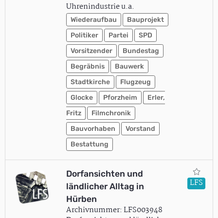
Uhrenindustrie u.a.
Wiederaufbau
Bauprojekt
Politiker
Partei
SPD
Vorsitzender
Bundestag
Begräbnis
Bauwerk
Stadtkirche
Flugzeug
Glocke
Pforzheim
Erler,
Fritz
Filmchronik
Bauvorhaben
Vorstand
Bestattung
Dorfansichten und
LFS
ländlicher Alltag in
Hürben
Archivnummer: LFS003948