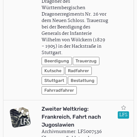
Dragoner des
Württembergischen
Dragonerregiments Nr. 26 vor
dem Neuen Schloss. Trauerzug
bei der Beerdigung des
Generals der Infanterie
Wilhelm von Wölckern (1829
- 1905) in der Hackstraße in
Stuttgart.
Beerdigung
Trauerzug
Kutsche
Radfahrer
Stuttgart
Bestattung
Fahrradfahrer
Zweiter Weltkrieg:
LFS
Frankreich, Fahrt nach
Jugoslawien
Archivnummer: LFS007536