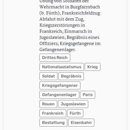
Übung von Soldaten der
Wehrmacht in Burgfarrnbach
(b. Fürth); Frankreichfeldzug:
Abfahrt mit dem Zug,
Kriegszerstörungen in
Frankreich; Einmarsch in
Jugoslawien; Begräbnis eines
Offiziers; Kriegsgefangene im
Gefangenenlager.
Drittes Reich
Nationalsozialismus
Krieg
Soldat
Begräbnis
Kriegsgefangener
Gefangenenlager
Paris
Rouen
Jugoslawien
Frankreich
Fürth
Bestattung
Eisenbahn