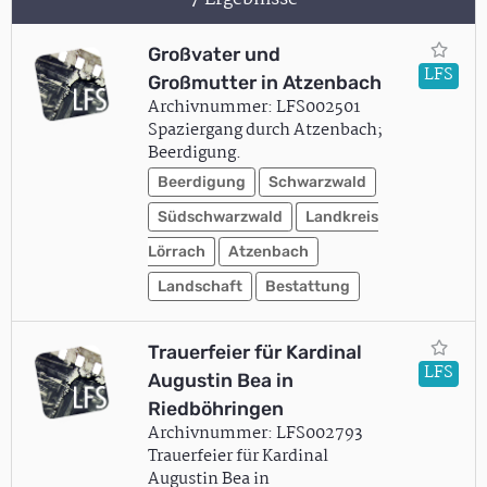
Großvater und
LFS
Großmutter in Atzenbach
Archivnummer: LFS002501
Spaziergang durch Atzenbach;
Beerdigung.
Beerdigung
Schwarzwald
Südschwarzwald
Landkreis
Lörrach
Atzenbach
Landschaft
Bestattung
Trauerfeier für Kardinal
LFS
Augustin Bea in
Riedböhringen
Archivnummer: LFS002793
Trauerfeier für Kardinal
Augustin Bea in