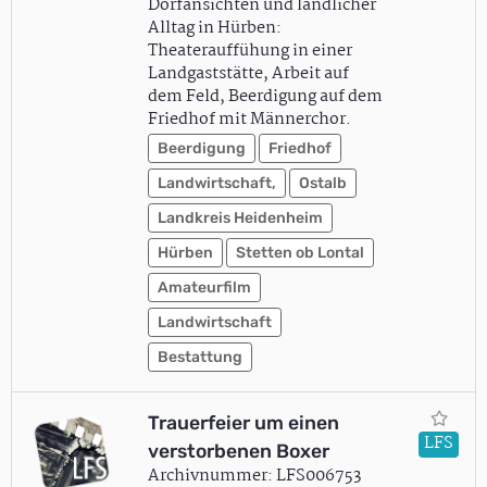
Dorfansichten und ländlicher
Alltag in Hürben:
Theaterauffühung in einer
Landgaststätte, Arbeit auf
dem Feld, Beerdigung auf dem
Friedhof mit Männerchor.
Beerdigung
Friedhof
Landwirtschaft,
Ostalb
Landkreis Heidenheim
Hürben
Stetten ob Lontal
Amateurfilm
Landwirtschaft
Bestattung
Trauerfeier um einen
LFS
verstorbenen Boxer
Archivnummer: LFS006753