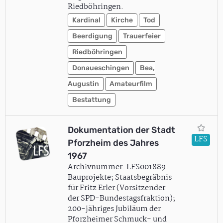
Riedböhringen.
Kardinal
Kirche
Tod
Beerdigung
Trauerfeier
Riedböhringen
Donaueschingen
Bea,
Augustin
Amateurfilm
Bestattung
Dokumentation der Stadt
LFS
Pforzheim des Jahres
1967
Archivnummer: LFS001889
Bauprojekte; Staatsbegräbnis
für Fritz Erler (Vorsitzender
der SPD-Bundestagsfraktion);
200-jähriges Jubiläum der
Pforzheimer Schmuck- und