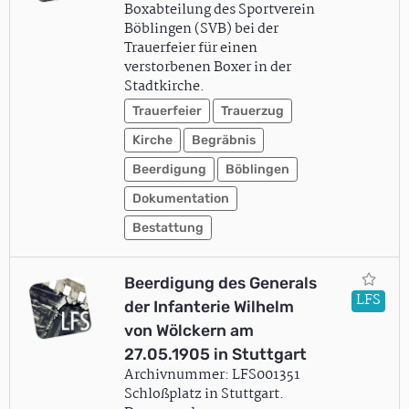
Boxabteilung des Sportverein
Böblingen (SVB) bei der
Trauerfeier für einen
verstorbenen Boxer in der
Stadtkirche.
Trauerfeier
Trauerzug
Kirche
Begräbnis
Beerdigung
Böblingen
Dokumentation
Bestattung
Beerdigung des Generals
LFS
der Infanterie Wilhelm
von Wölckern am
27.05.1905 in Stuttgart
Archivnummer: LFS001351
Schloßplatz in Stuttgart.