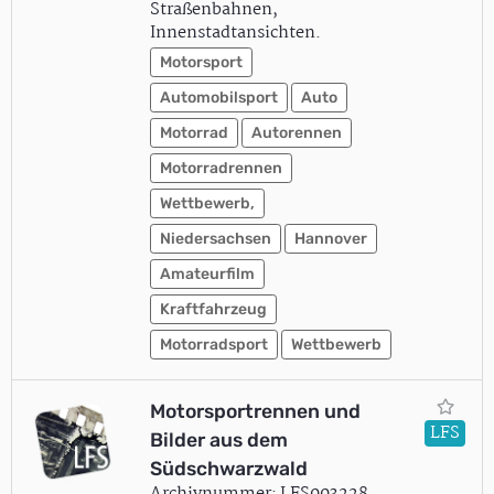
Straßenbahnen,
Innenstadtansichten.
Motorsport
Automobilsport
Auto
Motorrad
Autorennen
Motorradrennen
Wettbewerb,
Niedersachsen
Hannover
Amateurfilm
Kraftfahrzeug
Motorradsport
Wettbewerb
Motorsportrennen und
LFS
Bilder aus dem
Südschwarzwald