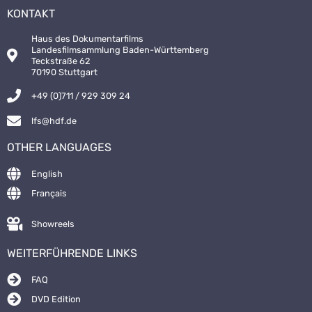
KONTAKT
Haus des Dokumentarfilms
Landesfilmsammlung Baden-Württemberg
Teckstraße 62
70190 Stuttgart
+49 (0)711 / 929 309 24
lfs@hdf.de
OTHER LANGUAGES
English
Français
Showreels
WEITERFÜHRENDE LINKS
FAQ
DVD Edition