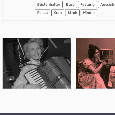
Büstenhalter
Burg
Festung
Aussich
Palast
Kran
Stroh
Windm