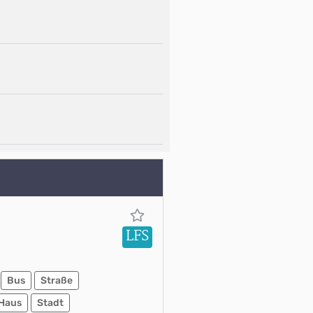
LFS
Bus
Straße
Haus
Stadt