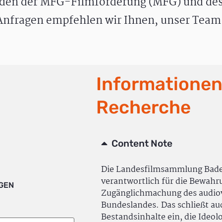
den der MFG-Filmförderung (MFG) und des
nfragen empfehlen wir Ihnen, unser Team 
Informationen
Recherche
Content Note
Die Landesfilmsammlung Bad
verantwortlich für die Bewah
IGEN
Zugänglichmachung des audiov
Bundeslandes. Das schließt a
Bestandsinhalte ein, die Ideol