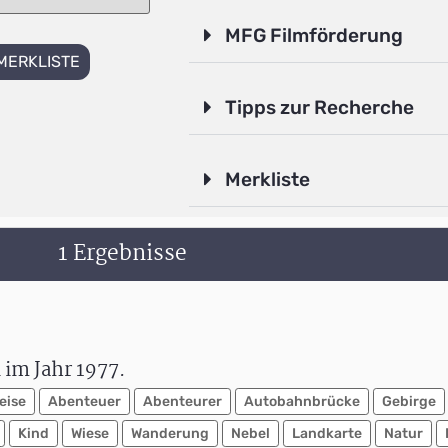
MFG Filmförderung
MERKLISTE
Tipps zur Recherche
Merkliste
1 Ergebnisse
im Jahr 1977.
eise
Abenteuer
Abenteurer
Autobahnbrücke
Gebirge
Kind
Wiese
Wanderung
Nebel
Landkarte
Natur