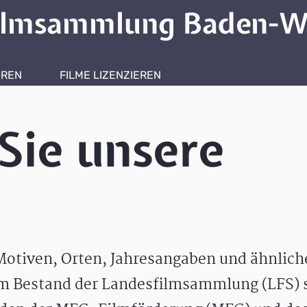
ilmsammlung Baden-W
HREN
FILME LIZENZIEREN
ONLINERECHERCHE
Sie unsere
otiven, Orten, Jahresangaben und ähnlic
m Bestand der Landesfilmsammlung (LFS) s