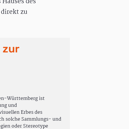
 Hauses des
direkt zu
 zur
en-Württemberg ist
rung und
isuellen Erbes des
uch solche Sammlungs- und
ogien oder Stereotype