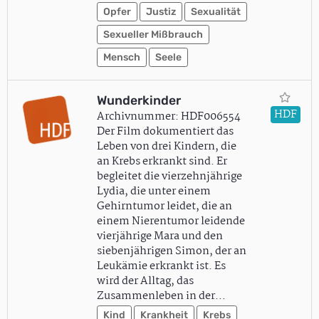
Opfer
Justiz
Sexualität
Sexueller Mißbrauch
Mensch
Seele
Wunderkinder
HDF
Archivnummer: HDF006554
Der Film dokumentiert das
Leben von drei Kindern, die
an Krebs erkrankt sind. Er
begleitet die vierzehnjährige
Lydia, die unter einem
Gehirntumor leidet, die an
einem Nierentumor leidende
vierjährige Mara und den
siebenjährigen Simon, der an
Leukämie erkrankt ist. Es
wird der Alltag, das
Zusammenleben in der…
Kind
Krankheit
Krebs