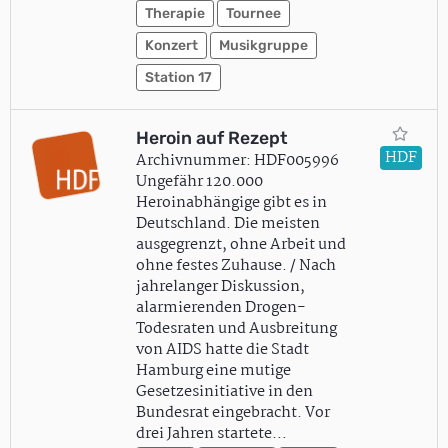
Therapie
Tournee
Konzert
Musikgruppe
Station 17
Heroin auf Rezept
HDF
Archivnummer: HDF005996
Ungefähr 120.000
Heroinabhängige gibt es in
Deutschland. Die meisten
ausgegrenzt, ohne Arbeit und
ohne festes Zuhause. / Nach
jahrelanger Diskussion,
alarmierenden Drogen-
Todesraten und Ausbreitung
von AIDS hatte die Stadt
Hamburg eine mutige
Gesetzesinitiative in den
Bundesrat eingebracht. Vor
drei Jahren startete…