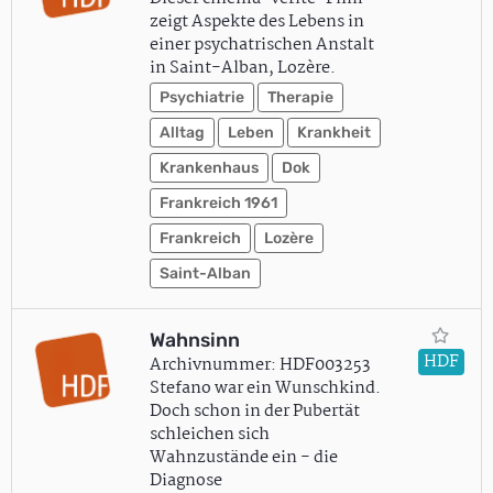
zeigt Aspekte des Lebens in
einer psychatrischen Anstalt
in Saint-Alban, Lozère.
Psychiatrie
Therapie
Alltag
Leben
Krankheit
Krankenhaus
Dok
Frankreich 1961
Frankreich
Lozère
Saint-Alban
Wahnsinn
HDF
Archivnummer: HDF003253
Stefano war ein Wunschkind.
Doch schon in der Pubertät
schleichen sich
Wahnzustände ein - die
Diagnose