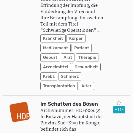
Erfindung der Impfung, die
Entdeckung der Viren und
ihre Bekämpfung. Im zweiten
Teil mit dem Titel
"Schwierige Operationen"…
Krankheit
Körper
Medikament
Patient
Geburt
Arzt
Therapie
Arzneimittel
Gesundheit
Krebs
Schmerz
Transplantation
Alter
Im Schatten des Bösen
HDF
Archivnummer: HDF006659
In Bukavu, der Hauptstadt der
Provinz Süd-Kivu im Kongo,
befindet sich das