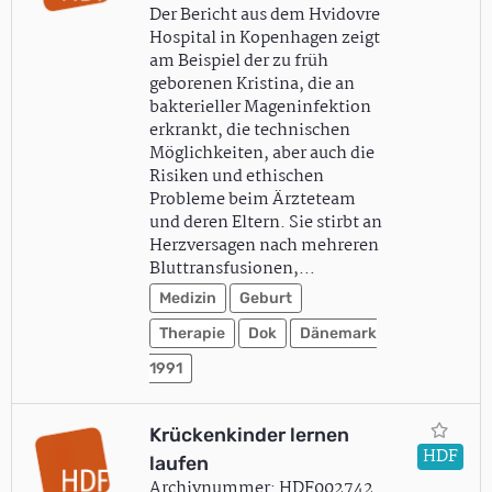
Der Bericht aus dem Hvidovre
Hospital in Kopenhagen zeigt
am Beispiel der zu früh
geborenen Kristina, die an
bakterieller Mageninfektion
erkrankt, die technischen
Möglichkeiten, aber auch die
Risiken und ethischen
Probleme beim Ärzteteam
und deren Eltern. Sie stirbt an
Herzversagen nach mehreren
Bluttransfusionen,…
Medizin
Geburt
Therapie
Dok
Dänemark
1991
Krückenkinder lernen
HDF
laufen
Archivnummer: HDF002742