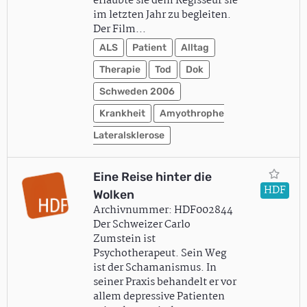
erlaubte sie dem Regisseur sie
im letzten Jahr zu begleiten.
Der Film…
ALS
Patient
Alltag
Therapie
Tod
Dok
Schweden 2006
Krankheit
Amyothrophe
Lateralsklerose
Eine Reise hinter die
HDF
Wolken
Archivnummer: HDF002844
Der Schweizer Carlo
Zumstein ist
Psychotherapeut. Sein Weg
ist der Schamanismus. In
seiner Praxis behandelt er vor
allem depressive Patienten