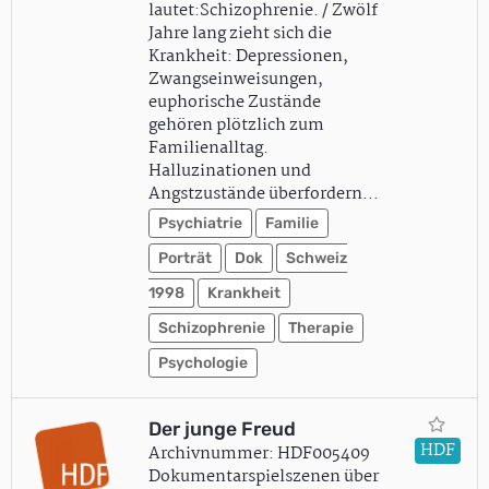
lautet:Schizophrenie. / Zwölf
Jahre lang zieht sich die
Krankheit: Depressionen,
Zwangseinweisungen,
euphorische Zustände
gehören plötzlich zum
Familienalltag.
Halluzinationen und
Angstzustände überfordern…
Psychiatrie
Familie
Porträt
Dok
Schweiz
1998
Krankheit
Schizophrenie
Therapie
Psychologie
Der junge Freud
HDF
Archivnummer: HDF005409
Dokumentarspielszenen über