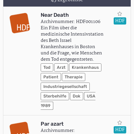
Near Death
HDF
Archivnummer: HDF001106
Ein Film über die
medizinische Intensivstation
des Beth Israel
Krankenhauses in Boston
und die Frage, wie Menschen
dem Tod entgegentreten.
Tod
Arzt
Krankenhaus
Patient
Therapie
Industriegesellschaft
Sterbehilfe
Dok
USA
1989
Par azart
HDF
Archivnummer: