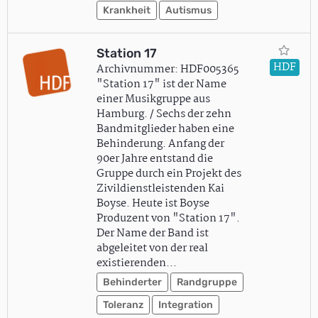
Krankheit
Autismus
Station 17
HDF
Archivnummer: HDF005365
"Station 17" ist der Name
einer Musikgruppe aus
Hamburg. / Sechs der zehn
Bandmitglieder haben eine
Behinderung. Anfang der
90er Jahre entstand die
Gruppe durch ein Projekt des
Zivildienstleistenden Kai
Boyse. Heute ist Boyse
Produzent von "Station 17".
Der Name der Band ist
abgeleitet von der real
existierenden…
Behinderter
Randgruppe
Toleranz
Integration