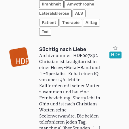
Krankheit
Amyothrophe
Lateralsklerose
ALS
Patient
Therapie
Alltag
Tod
Süchtig nach Liebe
HDF
Archivnummer: HDF007892
Christian ist Leadgitarrist in
einer Heavy-Metal-Band und
IT-Spezialist. Er hat einen IQ
von über 146, lebt in
Kalifornien mit seiner Mutter
zusammen und hat eine
Fernbeziehung. Sherry lebt in
Ohio und ist nach Christians
Worten seine
Seelenverwandte. Die beiden
telefonieren jeden Tag,
manchmal über Stunden. [...]