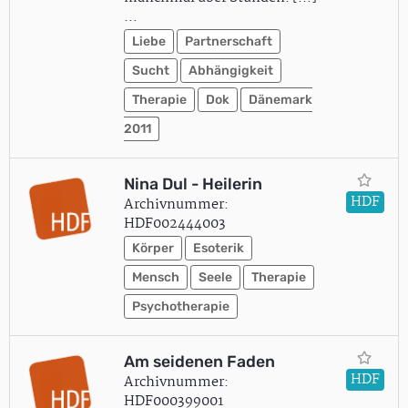
…
Liebe
Partnerschaft
Sucht
Abhängigkeit
Therapie
Dok
Dänemark
2011
Nina Dul - Heilerin
HDF
Archivnummer:
HDF002444003
Körper
Esoterik
Mensch
Seele
Therapie
Psychotherapie
Am seidenen Faden
HDF
Archivnummer:
HDF000399001