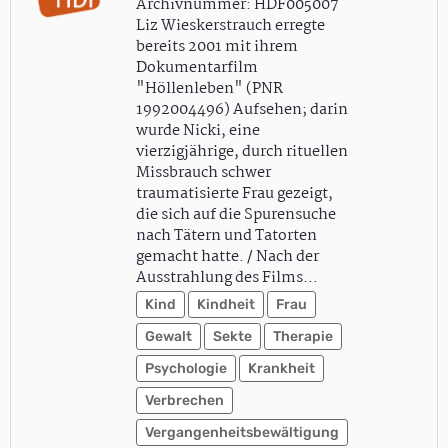
Archivnummer: HDF005007
Liz Wieskerstrauch erregte
bereits 2001 mit ihrem
Dokumentarfilm
"Höllenleben" (PNR
1992004496) Aufsehen; darin
wurde Nicki, eine
vierzigjährige, durch rituellen
Missbrauch schwer
traumatisierte Frau gezeigt,
die sich auf die Spurensuche
nach Tätern und Tatorten
gemacht hatte. / Nach der
Ausstrahlung des Films…
Kind
Kindheit
Frau
Gewalt
Sekte
Therapie
Psychologie
Krankheit
Verbrechen
Vergangenheitsbewältigung