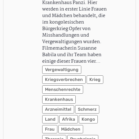
Krankenhaus Panzi. Hier
werden in erster Linie Frauen
und Mädchen behandelt, die
im kongolesischen
Bürgerkrieg Opfer von
Misshandlungen und
Vergewaltigungen wurden.
Filmemacherin Susanne
Babila und ihr Team haben
einige dieser Frauen vier…
Vergewaltigung
Kriegsverbrechen
Krieg
Menschenrechte
Krankenhaus
Arzneimittel
Schmerz
Land
Afrika
Kongo
Frau
Mädchen