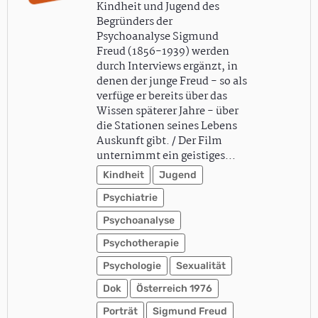
Kindheit und Jugend des
Begründers der
Psychoanalyse Sigmund
Freud (1856-1939) werden
durch Interviews ergänzt, in
denen der junge Freud - so als
verfüge er bereits über das
Wissen späterer Jahre - über
die Stationen seines Lebens
Auskunft gibt. / Der Film
unternimmt ein geistiges…
Kindheit
Jugend
Psychiatrie
Psychoanalyse
Psychotherapie
Psychologie
Sexualität
Dok
Österreich 1976
Porträt
Sigmund Freud