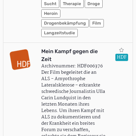
Sucht
Therapie
Droge
Heroin
Drogenbekämpfung
Film
Langzeitstudie
Mein Kampf gegen die
HDF
Zeit
Archivnummer: HDF006376
Der Film begeleitet die an
ALS - Amyothrophe
Lateralsklerose - erkrankte
schwedische Journalistin Ulla
Carin Lundquist in den
letzten Monaten ihres
Lebens. Um ihren Kampf mit
ALS zu dokumentieren und
der Krankheit ein breites
Forum zu verschaffen,