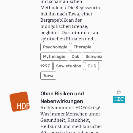
mit schamanischen
Methoden. / Die Regisseurin
hat ihn nach Tuwa, einer
Bergrepublik an der
mongolischen Grenze,
begleitet. Dort nimmt er an
spirituellen Ritualen und…
Psychologie
Therapie
Mythologie
Dok
Schweiz
1997
Sowjetunion
GUS
Tuwa
Ohne Risiken und
HDF
Nebenwirkungen
Archivnummer: HDF004056
Was immer Menschen unter
Gesundheit, Krankheit,
Heilkunst und medizinsicher