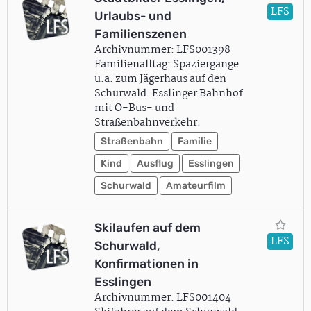
LFS
Urlaubs- und
Familienszenen
Archivnummer: LFS001398
Familienalltag: Spaziergänge
u.a. zum Jägerhaus auf den
Schurwald. Esslinger Bahnhof
mit O-Bus- und
Straßenbahnverkehr.
Straßenbahn
Familie
Kind
Ausflug
Esslingen
Schurwald
Amateurfilm
Skilaufen auf dem
LFS
Schurwald,
Konfirmationen in
Esslingen
Archivnummer: LFS001404