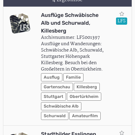
Ausflüge Schwäbische
LFS
Alb und Schurwald,
Killesberg
Archivnummer: LFS001397
Ausflüge und Wanderungen:
Schwäbische Alb, Schurwald,
Stuttgarter Höhenpark
Killesberg. Besuch bei den
Großeltern in Obertürkheim.
Ausflug
Familie
Gartenschau
Killesberg
Stuttgart
Obertürkheim
Schwäbische Alb
Schurwald
Amateurfilm
Stadtbilder Esslingen,