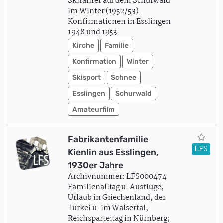
Skifahrer auf dem Schurwald
im Winter (1952/53).
Konfirmationen in Esslingen
1948 und 1953.
Kirche
Familie
Konfirmation
Winter
Skisport
Schnee
Esslingen
Schurwald
Amateurfilm
Fabrikantenfamilie
LFS
Kienlin aus Esslingen,
1930er Jahre
Archivnummer: LFS000474
Familienalltag u. Ausflüge;
Urlaub in Griechenland, der
Türkei u. im Walsertal;
Reichsparteitag in Nürnberg;