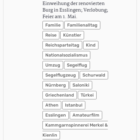
Einweihung der renovierten
Burg in Esslingen; Verlobung;
Feier am 1. Mai.
Familie
Familienalltag
Reise
Künstler
Reichsparteitag
Kind
Nationalsozialismus
Umzug
Segelflug
Segelflugzeug
Schurwald
Nürnberg
Saloniki
Griechenland
Türkei
Athen
Istanbul
Esslingen
Amateurfilm
Kammgarnspinnerei Merkel &
Kienlin