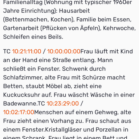
Familienalltag (Wohnung mit typischer 1960er
Jahre Einrichtung): Hausarbeit
(Bettenmachen, Kochen), Familie beim Essen,
Gartenarbeit (Pflücken von Äpfeln), Kehrwoche,
Schleifen eines Beils.
TC
10:21:11:00
/
10:00:00:00
Frau läuft mit Kind
an der Hand eine Straße entlang. Mann
schließt ein Fenster. Schwenk durch
Schlafzimmer, alte Frau mit Schürze macht
Betten, staubt Möbel ab, zieht eine
Kuckucksuhr auf. Frau wäscht Wäsche in einer
Badewanne.TC
10:23:29:00
/
10:02:17:00
Menschen auf einem Gehweg, alte
Frau zieht einen Vorhang zu. Frau schaut aus
einem Fenster.Kristallgläser und Porzellan in
einem Schrank. Frau liegt in einem Bett und