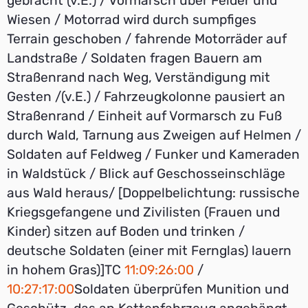
gebracht (v.E.) / Vormarsch über Felder und
Wiesen / Motorrad wird durch sumpfiges
Terrain geschoben / fahrende Motorräder auf
Landstraße / Soldaten fragen Bauern am
Straßenrand nach Weg, Verständigung mit
Gesten /(v.E.) / Fahrzeugkolonne pausiert an
Straßenrand / Einheit auf Vormarsch zu Fuß
durch Wald, Tarnung aus Zweigen auf Helmen /
Soldaten auf Feldweg / Funker und Kameraden
in Waldstück / Blick auf Geschosseinschläge
aus Wald heraus/ [Doppelbelichtung: russische
Kriegsgefangene und Zivilisten (Frauen und
Kinder) sitzen auf Boden und trinken /
deutsche Soldaten (einer mit Fernglas) lauern
in hohem Gras)]TC
11:09:26:00
/
10:27:17:00
Soldaten überprüfen Munition und