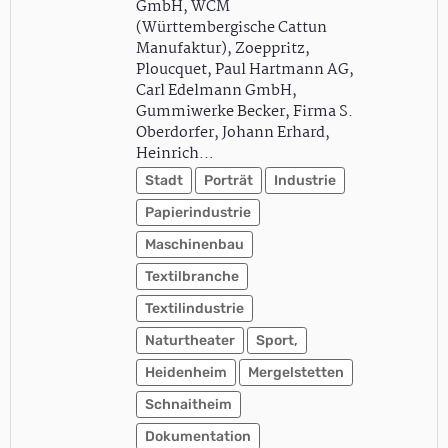
GmbH, WCM
(Württembergische Cattun
Manufaktur), Zoeppritz,
Ploucquet, Paul Hartmann AG,
Carl Edelmann GmbH,
Gummiwerke Becker, Firma S.
Oberdorfer, Johann Erhard,
Heinrich…
Stadt
Porträt
Industrie
Papierindustrie
Maschinenbau
Textilbranche
Textilindustrie
Naturtheater
Sport,
Heidenheim
Mergelstetten
Schnaitheim
Dokumentation