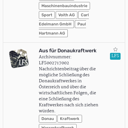
Maschinenbauindustrie
Sport
Voith AG
Carl
Edelmann GmbH
Paul
Hartmann AG
Aus für Donaukraftwerk
LFS
Archivnummer:
LFS002717002
Nachrichtenbeitrag über die
mögliche Schließung des
Donaukraftwerkes in
Österreich und über die
wirtschaftlichen Folgen, die
eine Schließung des
Kraftwerkes nach sich ziehen
würden.
Donau
Kraftwerk
Wasserkraftwerk