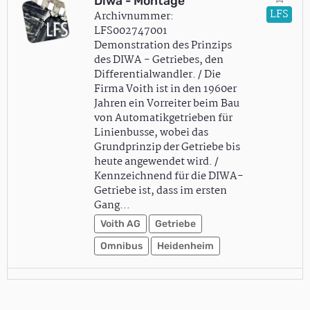
Diwa - Montage
LFS
Archivnummer:
LFS002747001
Demonstration des Prinzips
des DIWA - Getriebes, den
Differentialwandler. / Die
Firma Voith ist in den 1960er
Jahren ein Vorreiter beim Bau
von Automatikgetrieben für
Linienbusse, wobei das
Grundprinzip der Getriebe bis
heute angewendet wird. /
Kennzeichnend für die DIWA-
Getriebe ist, dass im ersten
Gang…
Voith AG
Getriebe
Omnibus
Heidenheim