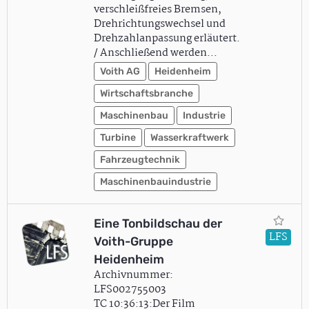
verschleißfreies Bremsen,
Drehrichtungswechsel und
Drehzahlanpassung erläutert.
/ Anschließend werden…
Voith AG
Heidenheim
Wirtschaftsbranche
Maschinenbau
Industrie
Turbine
Wasserkraftwerk
Fahrzeugtechnik
Maschinenbauindustrie
Eine Tonbildschau der
LFS
Voith-Gruppe
Heidenheim
Archivnummer:
LFS002755003
TC 10:36:13:Der Film