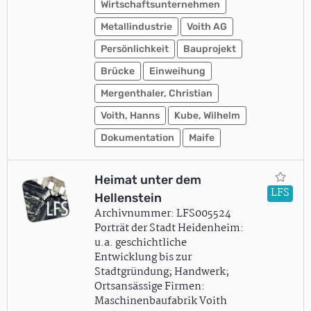
Wirtschaftsunternehmen
Metallindustrie
Voith AG
Persönlichkeit
Bauprojekt
Brücke
Einweihung
Mergenthaler, Christian
Voith, Hanns
Kube, Wilhelm
Dokumentation
Maife
Heimat unter dem
LFS
Hellenstein
Archivnummer: LFS005524
Porträt der Stadt Heidenheim:
u.a. geschichtliche
Entwicklung bis zur
Stadtgründung; Handwerk;
Ortsansässige Firmen:
Maschinenbaufabrik Voith