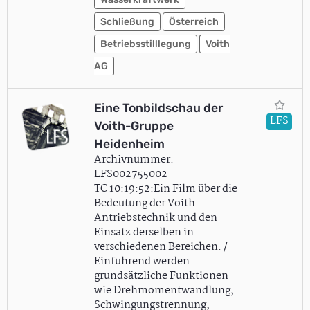
Schließung
Österreich
Betriebsstilllegung
Voith
AG
Eine Tonbildschau der
LFS
Voith-Gruppe
Heidenheim
Archivnummer:
LFS002755002
TC 10:19:52:Ein Film über die
Bedeutung der Voith
Antriebstechnik und den
Einsatz derselben in
verschiedenen Bereichen. /
Einführend werden
grundsätzliche Funktionen
wie Drehmomentwandlung,
Schwingungstrennung,