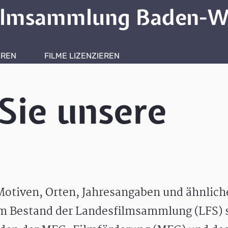
ilmsammlung Baden-W
HREN
FILME LIZENZIEREN
ONLINERECHERCHE
Sie unsere
otiven, Orten, Jahresangaben und ähnlic
m Bestand der Landesfilmsammlung (LFS) s