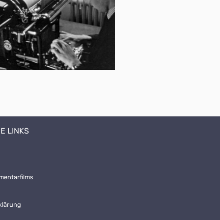
E LINKS
mentarfilms
klärung