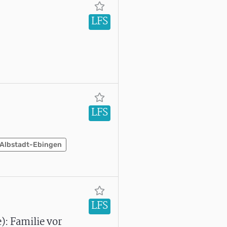
LFS
LFS
Albstadt-Ebingen
LFS
: Familie vor