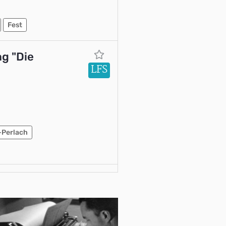
Fest
g "Die
LFS
-Perlach