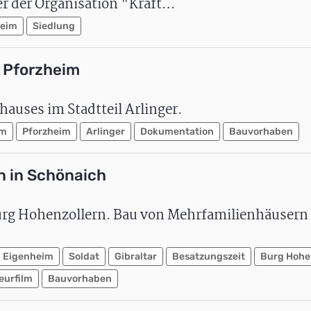
er der Organisation "Kraft…
heim
Siedlung
 Pforzheim
uses im Stadtteil Arlinger.
im
Pforzheim
Arlinger
Dokumentation
Bauvorhaben
n in Schönaich
urg Hohenzollern. Bau von Mehrfamilienhäusern 
Eigenheim
Soldat
Gibraltar
Besatzungszeit
Burg Hohe
eurfilm
Bauvorhaben