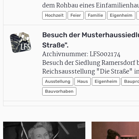
dem Rohbau eines Einfamilienhaus
Hochzeit
Feier
Familie
Eigenheim
Besuch der Musterhaussiedlu
Straße".
Archivnummer: LFS002174
Besuch der Siedlung Ramersdorf 
Reichsausstellung "Die Straße" 
Ausstellung
Haus
Eigenheim
Baupro
Bauvorhaben