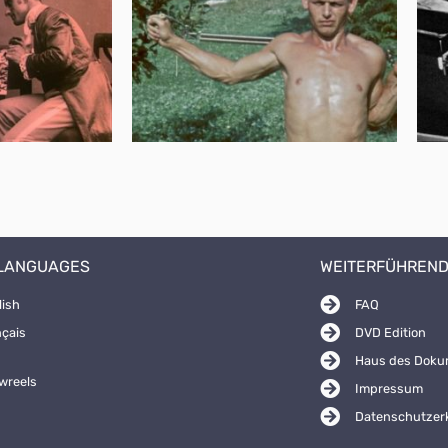
 LANGUAGES
WEITERFÜHREND
lish
FAQ
nçais
DVD Edition
Haus des Doku
wreels
Impressum
Datenschutzer