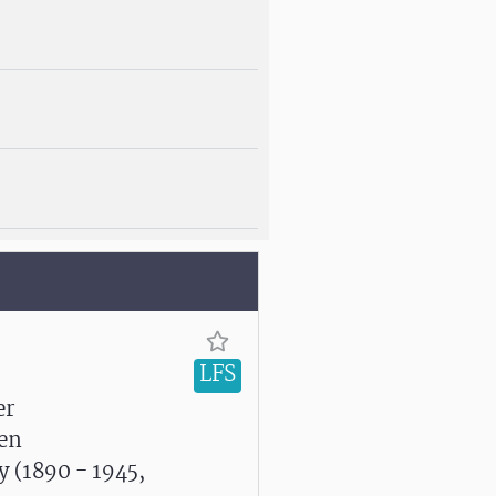
LFS
er
hen
 (1890 - 1945,