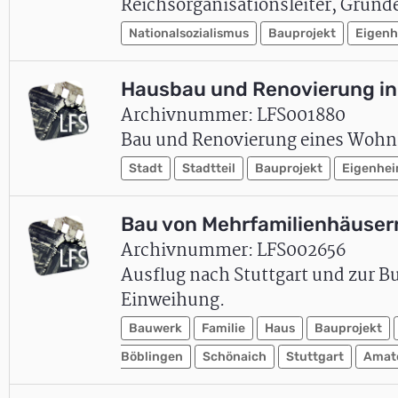
Reichsorganisationsleiter, Gründ
Nationalsozialismus
Bauprojekt
Eigen
Hausbau und Renovierung in
Archivnummer: LFS001880
Bau und Renovierung eines Wohnha
Stadt
Stadtteil
Bauprojekt
Eigenhe
Bau von Mehrfamilienhäuser
Archivnummer: LFS002656
Ausflug nach Stuttgart und zur B
Einweihung.
Bauwerk
Familie
Haus
Bauprojekt
Böblingen
Schönaich
Stuttgart
Amat