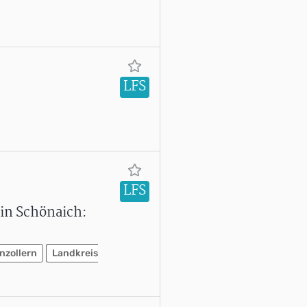
LFS
LFS
in Schönaich:
nzollern
Landkreis