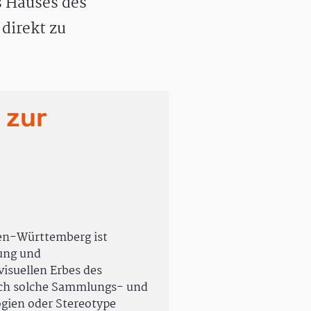
 Hauses des
direkt zu
 zur
en-Württemberg ist
rung und
isuellen Erbes des
uch solche Sammlungs- und
ogien oder Stereotype