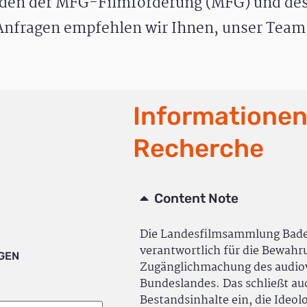
den der MFG-Filmförderung (MFG) und des
nfragen empfehlen wir Ihnen, unser Team 
Informationen
Recherche
Content Note
Die Landesfilmsammlung Bad
verantwortlich für die Bewah
IGEN
Zugänglichmachung des audiov
Bundeslandes. Das schließt a
Bestandsinhalte ein, die Ideol