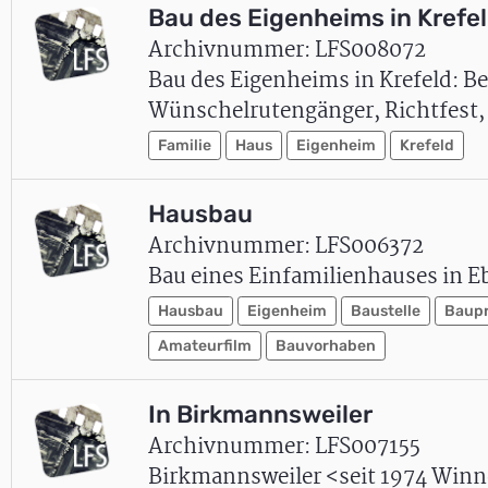
Bau des Eigenheims in Krefe
Archivnummer: LFS008072
Bau des Eigenheims in Krefeld: B
Wünschelrutengänger, Richtfest,
Familie
Haus
Eigenheim
Krefeld
Hausbau
Archivnummer: LFS006372
Bau eines Einfamilienhauses in E
Hausbau
Eigenheim
Baustelle
Baupr
Amateurfilm
Bauvorhaben
In Birkmannsweiler
Archivnummer: LFS007155
Birkmannsweiler <seit 1974 Winne