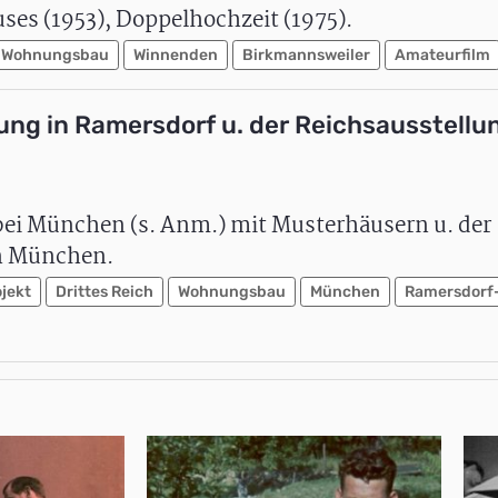
es (1953), Doppelhochzeit (1975).
Wohnungsbau
Winnenden
Birkmannsweiler
Amateurfilm
ng in Ramersdorf u. der Reichsausstellun
bei München (s. Anm.) mit Musterhäusern u. der
in München.
jekt
Drittes Reich
Wohnungsbau
München
Ramersdorf