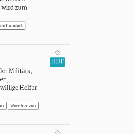
o wird zum
ahrhundert
HDF
er Militärs,
ren,
willige Helfer
un
Wernher von