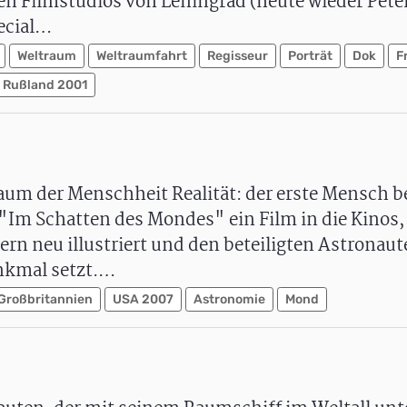
den Filmstudios von Leningrad (heute wieder Pete
pecial…
Weltraum
Weltraumfahrt
Regisseur
Porträt
Dok
F
Rußland 2001
raum der Menschheit Realität: der erste Mensch b
m Schatten des Mondes" ein Film in die Kinos, 
rn neu illustriert und den beteiligten Astronaut
nkmal setzt.…
Großbritannien
USA 2007
Astronomie
Mond