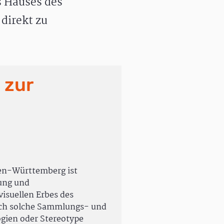
 Hauses des
direkt zu
 zur
en-Württemberg ist
rung und
isuellen Erbes des
uch solche Sammlungs- und
ogien oder Stereotype