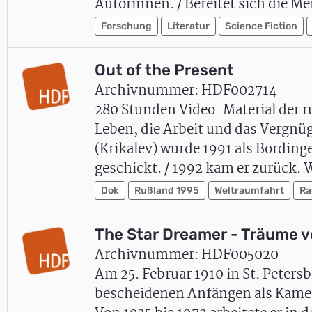
Autorinnen. / Bereitet sich die M
Forschung
Literatur
Science Fiction
Out of the Present
Archivnummer: HDF002714
280 Stunden Video-Material der 
Leben, die Arbeit und das Vergnüg
(Krikalev) wurde 1991 als Bording
geschickt. / 1992 kam er zurück.
Dok
Rußland 1995
Weltraumfahrt
Ra
The Star Dreamer - Träume v
Archivnummer: HDF005020
Am 25. Februar 1910 in St. Peters
bescheidenen Anfängen als Kamer