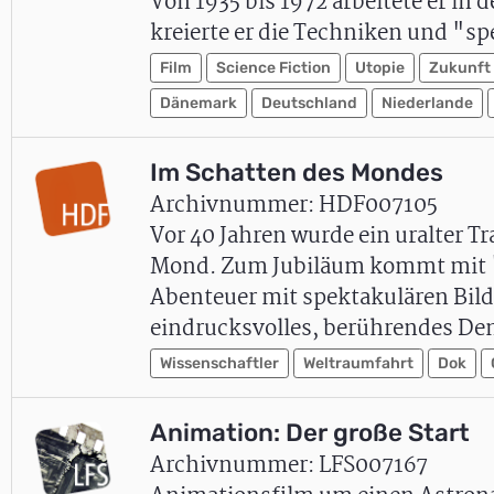
Von 1935 bis 1972 arbeitete er in 
kreierte er die Techniken und "s
Film
Science Fiction
Utopie
Zukunft
Dänemark
Deutschland
Niederlande
Im Schatten des Mondes
Archivnummer: HDF007105
Vor 40 Jahren wurde ein uralter T
Mond. Zum Jubiläum kommt mit "I
Abenteuer mit spektakulären Bilde
eindrucksvolles, berührendes De
Wissenschaftler
Weltraumfahrt
Dok
Animation: Der große Start
Archivnummer: LFS007167