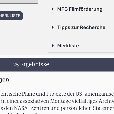
MFG Filmförderung
MERKLISTE
Tipps zur Recherche
Merkliste
25 Ergebnisse
gen
thentische Pläne und Projekte der US-amerikanis
n einer assoziativen Montage vielfältiges Archi
 den NASA-Zentren und persönlichen Statemen