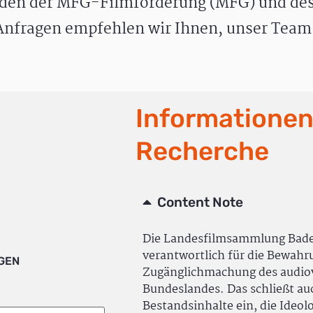
den der MFG-Filmförderung (MFG) und des
nfragen empfehlen wir Ihnen, unser Team 
Informationen
Recherche
Content Note
Die Landesfilmsammlung Bad
verantwortlich für die Bewah
IGEN
Zugänglichmachung des audiov
Bundeslandes. Das schließt a
Bestandsinhalte ein, die Ideol