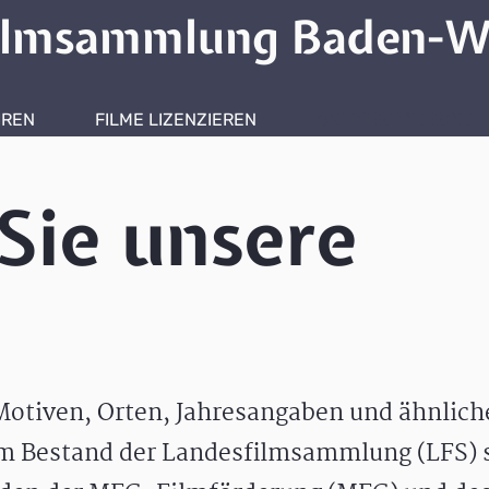
ilmsammlung Baden-W
HREN
FILME LIZENZIEREN
ONLINERECHERCHE
Sie unsere
otiven, Orten, Jahresangaben und ähnlic
m Bestand der Landesfilmsammlung (LFS) s