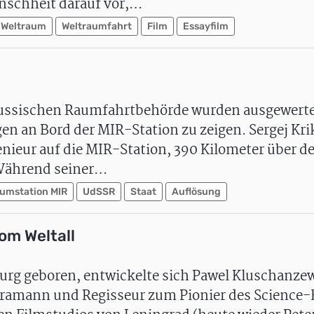
enschheit darauf vor,…
Weltraum
Weltraumfahrt
Film
Essayfilm
russischen Raumfahrtbehörde wurden ausgewerte
en an Bord der MIR-Station zu zeigen. Sergej Kri
enieur auf die MIR-Station, 390 Kilometer über de
 Während seiner…
umstation MIR
UdSSR
Staat
Auflösung
om Weltall
burg geboren, entwickelte sich Pawel Kluschanze
amann und Regisseur zum Pionier des Science-F