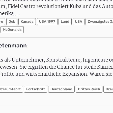
um, Fidel Castro revolutioniert Kuba und das Aut
merika.…
ro
Dok
Kanada
USA 1997
Land
USA
Zwanzigstes J
McDonalds
ketenmann
hs als Unternehmer, Konstrukteure, Ingenieure od
ewesen. Sie ergriffen die Chance für steile Karrie
rofite und wirtschaftliche Expansion. Waren sie 
ltraumfahrt
Fortschritt
Deutschland
Drittes Reich
Bra