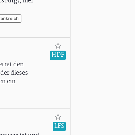
rsburg), hier
rankreich
HDF
etrat den
der dieses
en ein
LFS