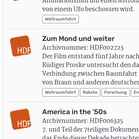
Animationsfilm um einen Astrona
von einem Ufo beschossen wird.
Weltraumfahrt
Zum Mond und weiter
Archivnummer: HDF002723
Der Film entstand fünf Jahre nac
Rüdiger Proske untersucht den da
Verbindung zwischen Raumfahrt u
von Braun und anderen deutsch
Weltraumfahrt
Rakete
Forschung
En
America in the '50s
Archivnummer: HDF006325
7. und Teil der 7teiligen Dokumen
das Ende dieser Dekade betrachte