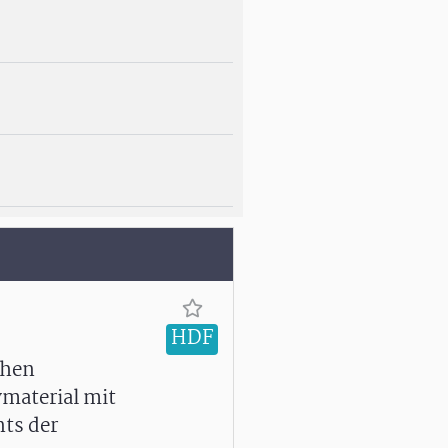
HDF
chen
vmaterial mit
ts der