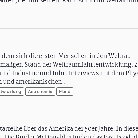
uten, der mit seinem Raumschiff im Weltall unt
h dem sich die ersten Menschen in den Weltraum 
maligen Stand der Weltraumfahrtentwicklung, ze
nd Industrie und führt Interviews mit dem Phy
en und amerikanischen…
twicklung
Astronomie
Mond
tarreihe über das Amerika der 50er Jahre. In dies
t. Die Brüder McDonald erfinden das Fast Food, 