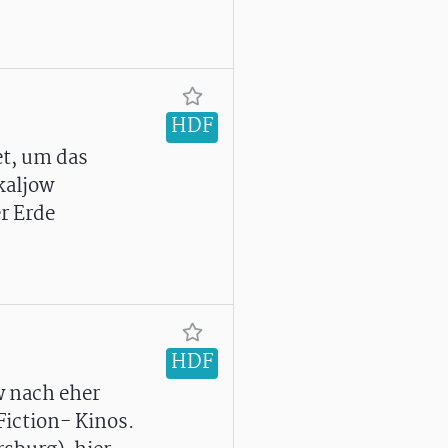
HDF
t, um das
kaljow
r Erde
HDF
w nach eher
iction- Kinos.