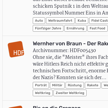
schicken Sputnik 1 in den Weltra
Statussymbol Nummer Eins in A
Auto
Weltraumfahrt
Kuba
Fidel Cast
Fünfziger Jahre
Ernährung
Fast Food
Wernher von Braun - Der Ra
Archivnummer: HDF005430
Ohne sie, die "Meister" ihres Fac
wäre Hitlers Reich nicht effektiv g
technischen Fortschritt, enorme P
der Nazis? Konnten sie sich der…
Porträt
Militär
Rüstung
Rakete
We
Weltkrieg
Zweiter Weltkrieg