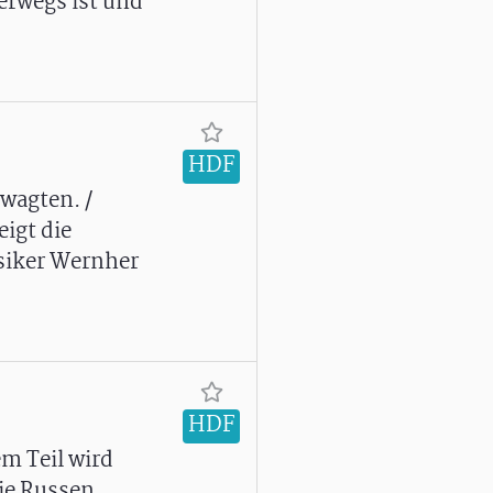
erwegs ist und
HDF
wagten. /
igt die
siker Wernher
HDF
em Teil wird
die Russen