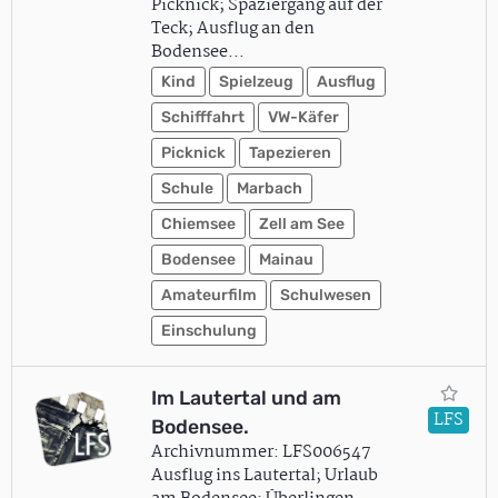
Picknick; Spaziergang auf der
Teck; Ausflug an den
Bodensee…
Kind
Spielzeug
Ausflug
Schifffahrt
VW-Käfer
Picknick
Tapezieren
Schule
Marbach
Chiemsee
Zell am See
Bodensee
Mainau
Amateurfilm
Schulwesen
Einschulung
Im Lautertal und am
LFS
Bodensee.
Archivnummer: LFS006547
Ausflug ins Lautertal; Urlaub