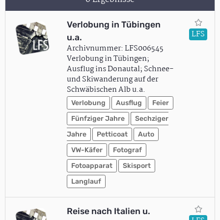
Verlobung in Tübingen
LFS
u.a.
Archivnummer: LFS006545
Verlobung in Tübingen;
Ausflug ins Donautal; Schnee-
und Skiwanderung auf der
Schwäbischen Alb u.a.
Verlobung
Ausflug
Feier
Fünfziger Jahre
Sechziger
Jahre
Petticoat
Auto
VW-Käfer
Fotograf
Fotoapparat
Skisport
Langlauf
Reise nach Italien u.