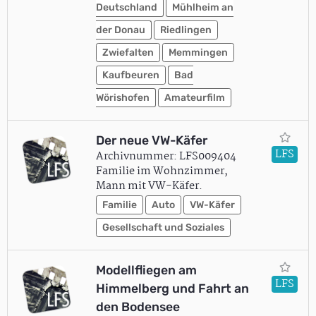
Deutschland
Mühlheim an
der Donau
Riedlingen
Zwiefalten
Memmingen
Kaufbeuren
Bad
Wörishofen
Amateurfilm
Der neue VW-Käfer
LFS
Archivnummer: LFS009404
Familie im Wohnzimmer,
Mann mit VW-Käfer.
Familie
Auto
VW-Käfer
Gesellschaft und Soziales
Modellfliegen am
LFS
Himmelberg und Fahrt an
den Bodensee