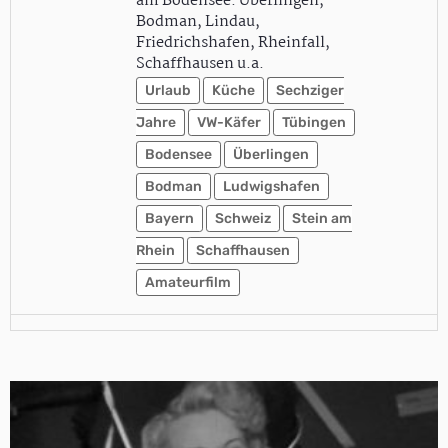
am Bodensee: Überlingen,
Bodman, Lindau,
Friedrichshafen, Rheinfall,
Schaffhausen u.a.
Urlaub
Küche
Sechziger
Jahre
VW-Käfer
Tübingen
Bodensee
Überlingen
Bodman
Ludwigshafen
Bayern
Schweiz
Stein am
Rhein
Schaffhausen
Amateurfilm