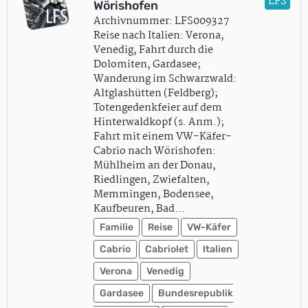
LFS
Wörishofen
Archivnummer: LFS009327
Reise nach Italien: Verona,
Venedig, Fahrt durch die
Dolomiten, Gardasee;
Wanderung im Schwarzwald:
Altglashütten (Feldberg);
Totengedenkfeier auf dem
Hinterwaldkopf (s. Anm.);
Fahrt mit einem VW-Käfer-
Cabrio nach Wörishofen:
Mühlheim an der Donau,
Riedlingen, Zwiefalten,
Memmingen, Bodensee,
Kaufbeuren, Bad…
Familie
Reise
VW-Käfer
Cabrio
Cabriolet
Italien
Verona
Venedig
Gardasee
Bundesrepublik