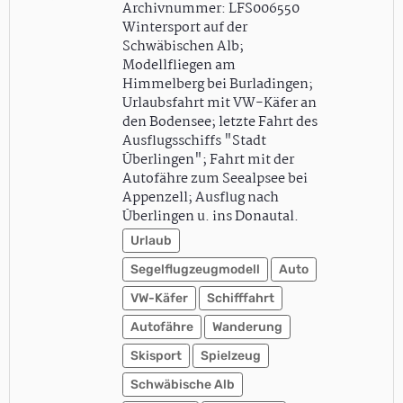
Archivnummer: LFS006550
Wintersport auf der
Schwäbischen Alb;
Modellfliegen am
Himmelberg bei Burladingen;
Urlaubsfahrt mit VW-Käfer an
den Bodensee; letzte Fahrt des
Ausflugsschiffs "Stadt
Überlingen"; Fahrt mit der
Autofähre zum Seealpsee bei
Appenzell; Ausflug nach
Überlingen u. ins Donautal.
Urlaub
Segelflugzeugmodell
Auto
VW-Käfer
Schifffahrt
Autofähre
Wanderung
Skisport
Spielzeug
Schwäbische Alb