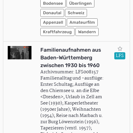
Bodensee
Überlingen
Donautal
Schweiz
Appenzell
Amateurfilm
Kraftfahrzeug
Wandern
Familienaufnahmen aus
LFS
Baden-Württemberg
zwischen 1930 bis 1960
Archivnummer: LFS008157
Familienalltag und -ausflüge:
Erster Schultag; Ausflüge an
den Chiemsee u. an die Elbe
<Dresden>, Urlaub in Zell am
See (1930); Kasperletheater
(1950er Jahre); Weihnachten
(1954); Reise nach Marbach u.
zur Burg Löwenstein (1956);
Tapezieren (vmtl. 1957);