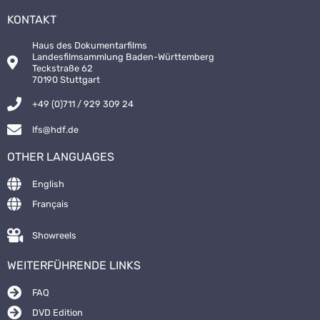
KONTAKT
Haus des Dokumentarfilms
Landesfilmsammlung Baden-Württemberg
Teckstraße 62
70190 Stuttgart
+49 (0)711 / 929 309 24
lfs@hdf.de
OTHER LANGUAGES
English
Français
Showreels
WEITERFÜHRENDE LINKS
FAQ
DVD Edition