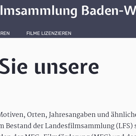
ilmsammlung Baden-W
HREN
FILME LIZENZIEREN
ONLINERECHERCHE
Sie unsere
otiven, Orten, Jahresangaben und ähnlic
m Bestand der Landesfilmsammlung (LFS) s