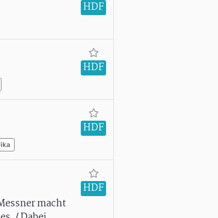
HDF
HDF
HDF
ika
HDF
 Messner macht
es. / Dabei