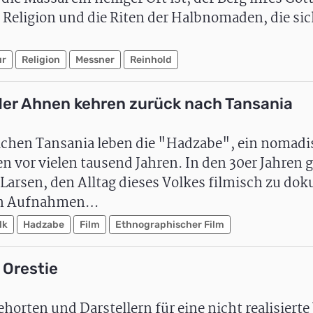
e Religion und die Riten der Halbnomaden, die s
ur
Religion
Messner
Reinhold
er der Ahnen kehren zurück nach Tansania
ichen Tansania leben die "Hadzabe", ein nomadi
n vor vielen tausend Jahren. In den 30er Jahren 
arsen, den Alltag dieses Volkes filmisch zu do
ten Aufnahmen…
lk
Hadzabe
Film
Ethnographischer Film
 Orestie
orten und Darstellern für eine nicht realisiert