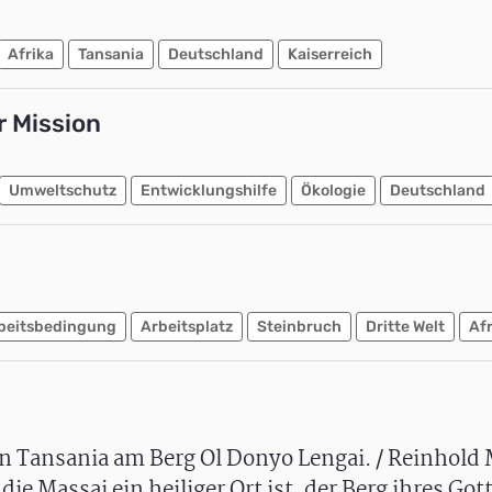
Afrika
Tansania
Deutschland
Kaiserreich
r Mission
Umweltschutz
Entwicklungshilfe
Ökologie
Deutschland
beitsbedingung
Arbeitsplatz
Steinbruch
Dritte Welt
Afr
n Tansania am Berg Ol Donyo Lengai. / Reinhold
die Massai ein heiliger Ort ist, der Berg ihres Gott