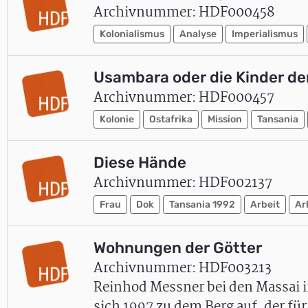
Archivnummer: HDF000458
Kolonialismus
Analyse
Imperialismus
Usambara oder die Kinder de
Archivnummer: HDF000457
Kolonie
Ostafrika
Mission
Tansania
Diese Hände
Archivnummer: HDF002137
Frau
Dok
Tansania 1992
Arbeit
Ar
Wohnungen der Götter
Archivnummer: HDF003213
Reinhod Messner bei den Massai i
sich 1997 zu dem Berg auf, der für 