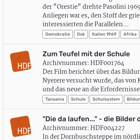
der "Orestie" drehte Pasolini 196
Anliegen war es, den Stoff der gr
interessierten die Parallelen…
Demokratie
Dok
Italien 1969
Afrika
Zum Teufel mit der Schule
Archivnummer: HDF001764
Der Film berichtet über das Bildu
Nyerere versucht wurde, das vo
und das neue an die Erfordernisse
Tansania
Schule
Schulsystem
Bildu
"Die da laufen..." - die Bild
Archivnummer: HDF004227
In der Dornbuschsteppe im nördl