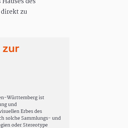
 Hauses des
direkt zu
 zur
en-Württemberg ist
rung und
isuellen Erbes des
uch solche Sammlungs- und
ogien oder Stereotype