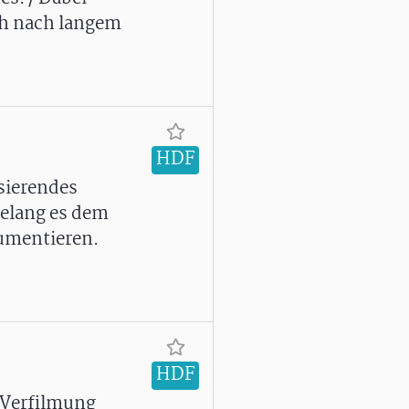
ich nach langem
HDF
sierendes
gelang es dem
kumentieren.
HDF
e Verfilmung