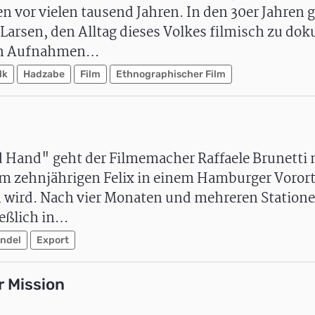
n vor vielen tausend Jahren. In den 30er Jahren 
arsen, den Alltag dieses Volkes filmisch zu do
ten Aufnahmen…
lk
Hadzabe
Film
Ethnographischer Film
 Hand" geht der Filmemacher Raffaele Brunetti 
 vom zehnjährigen Felix in einem Hamburger Voror
n wird. Nach vier Monaten und mehreren Statione
eßlich in…
ndel
Export
r Mission