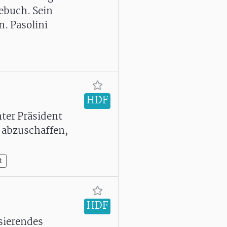
gebuch. Sein
n. Pasolini
HDF
nter Präsident
 abzuschaffen,
t
HDF
sierendes