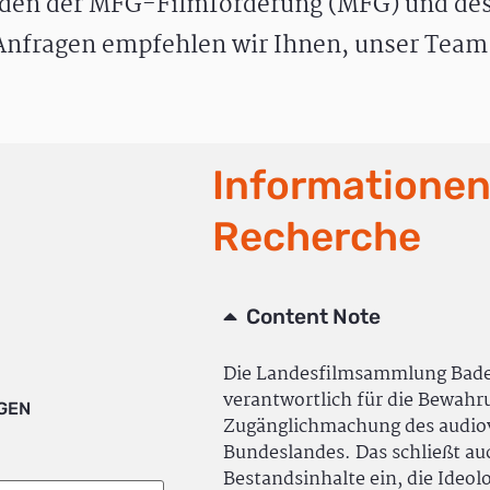
den der MFG-Filmförderung (MFG) und des
nfragen empfehlen wir Ihnen, unser Team 
Informationen
Recherche
Content Note
Die Landesfilmsammlung Bad
verantwortlich für die Bewah
IGEN
Zugänglichmachung des audiov
Bundeslandes. Das schließt a
Bestandsinhalte ein, die Ideol