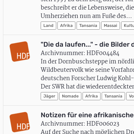
beschreibt er die Lebensweise, di
Umherziehen nun am Fuße des…
Land
Afrika
Tansania
Massai
Kult
"Die da laufen..." - die Bild
Archivnummer: HDF004484
In der Dornbuschsteppe im nördl
Wildbeutervolk wie seine Vorfahre
deutschen Forscher Ludwig Kohl-L
Der SWR hat die wiederentdeck
Jäger
Nomade
Afrika
Tansania
Vo
Notizen für eine afrikanische
Archivnummer: HDF006023
Auf der Suche nach möglichen Dreh