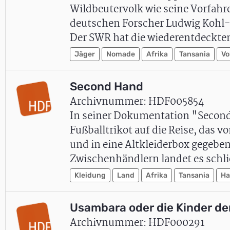
Wildbeutervolk wie seine Vorfahre
deutschen Forscher Ludwig Kohl-L
Der SWR hat die wiederentdeck
Jäger
Nomade
Afrika
Tansania
Vo
Second Hand
Archivnummer: HDF005854
In seiner Dokumentation "Second
Fußballtrikot auf die Reise, das
und in eine Altkleiderbox gegebe
Zwischenhändlern landet es schli
Kleidung
Land
Afrika
Tansania
Ha
Usambara oder die Kinder de
Archivnummer: HDF000291