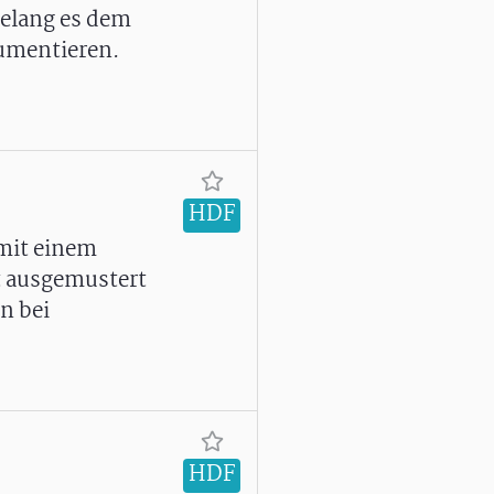
gelang es dem
kumentieren.
HDF
mit einem
t ausgemustert
n bei
HDF