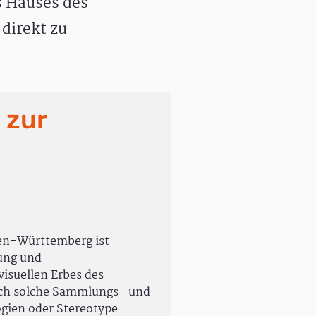
 Hauses des
direkt zu
 zur
en-Württemberg ist
rung und
isuellen Erbes des
uch solche Sammlungs- und
ogien oder Stereotype