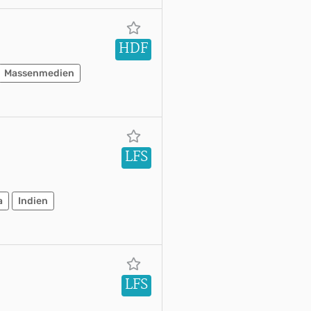
HDF
Massenmedien
LFS
a
Indien
LFS