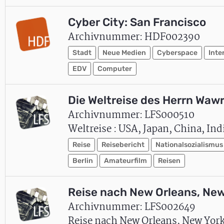
Cyber City: San Francisco
Archivnummer: HDF002390
Stadt
Neue Medien
Cyberspace
Inte
EDV
Computer
Die Weltreise des Herrn Waw
Archivnummer: LFS000510
Weltreise : USA, Japan, China, Ind
Reise
Reisebericht
Nationalsozialismus
Berlin
Amateurfilm
Reisen
Reise nach New Orleans, New
Archivnummer: LFS002649
Reise nach New Orleans, New York