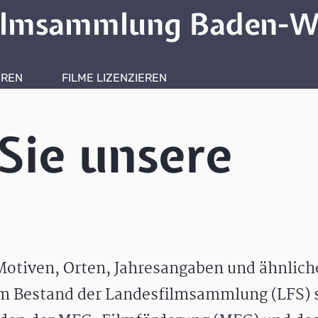
ilmsammlung Baden-W
HREN
FILME LIZENZIEREN
ONLINERECHERCHE
Sie unsere
otiven, Orten, Jahresangaben und ähnlic
m Bestand der Landesfilmsammlung (LFS) s