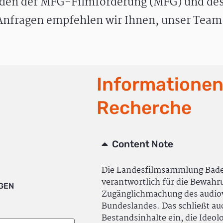
den der MFG-Filmförderung (MFG) und des
nfragen empfehlen wir Ihnen, unser Team 
Informationen
Recherche
Content Note
Die Landesfilmsammlung Bad
verantwortlich für die Bewah
IGEN
Zugänglichmachung des audiov
Bundeslandes. Das schließt a
Bestandsinhalte ein, die Ideol