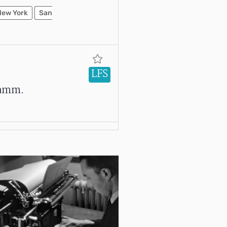
New York
San
LFS
Damm.