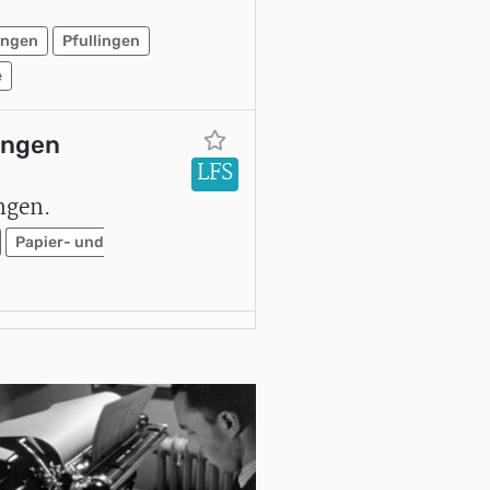
ingen
Pfullingen
e
ingen
LFS
ngen.
Papier- und