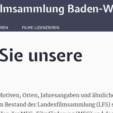
ilmsammlung Baden-W
HREN
FILME LIZENZIEREN
ONLINERECHERCHE
Sie unsere
otiven, Orten, Jahresangaben und ähnlic
m Bestand der Landesfilmsammlung (LFS) s