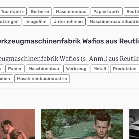
Tuchfabrik
Gerberei
Maschinenbau
Papierfabrik
Reutl
etzingen
Imagefilm
Unternehmen
Maschinenbauindustri
erkzeugmaschinenfabrik Wafios aus Reutl
eugmaschinenfabrik Wafios (s. Anm.) aus Reutli
k
Papier
Maschinenbau
Werkzeug
Metall
Produktion
hmen
Maschinenbauindustrie