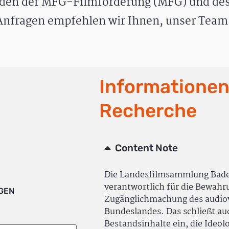
den der MFG-Filmförderung (MFG) und des
nfragen empfehlen wir Ihnen, unser Team 
Informationen
Recherche
Content Note
Die Landesfilmsammlung Bad
verantwortlich für die Bewah
IGEN
Zugänglichmachung des audiov
Bundeslandes. Das schließt a
Bestandsinhalte ein, die Ideol