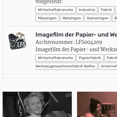
vorgestellt:
Wirtschaftsbranche
Industrie
Fabrik
Mössingen
Metzingen
Gomaringen
B
Imagefilm der Papier- und W
Archivnummer: LFS004209
Imagefilm der Papier- und Werkz
Wirtschaftsbranche
Papierfabrik
Fabri
Werkzeugmaschinenfabrik Wafios
Unterne