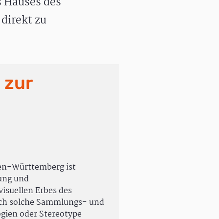
 Hauses des
direkt zu
 zur
en-Württemberg ist
rung und
isuellen Erbes des
uch solche Sammlungs- und
ogien oder Stereotype