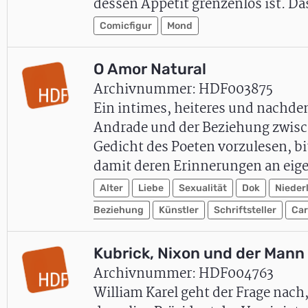
dessen Appetit grenzenlos ist. D
Comicfigur
Mond
O Amor Natural
Archivnummer: HDF003875
Ein intimes, heiteres und nachde
Andrade und der Beziehung zwisch
Gedicht des Poeten vorzulesen, b
damit deren Erinnerungen an ei
Alter
Liebe
Sexualität
Dok
Nieder
Beziehung
Künstler
Schriftsteller
Car
Kubrick, Nixon und der Mann
Archivnummer: HDF004763
William Karel geht der Frage nach