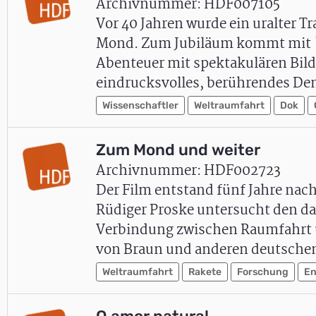
Archivnummer: HDF007105
Vor 40 Jahren wurde ein uralter T
Mond. Zum Jubiläum kommt mit "I
Abenteuer mit spektakulären Bilde
eindrucksvolles, berührendes De
Wissenschaftler
Weltraumfahrt
Dok
Zum Mond und weiter
Archivnummer: HDF002723
Der Film entstand fünf Jahre nac
Rüdiger Proske untersucht den da
Verbindung zwischen Raumfahrt u
von Braun und anderen deutsch
Weltraumfahrt
Rakete
Forschung
En