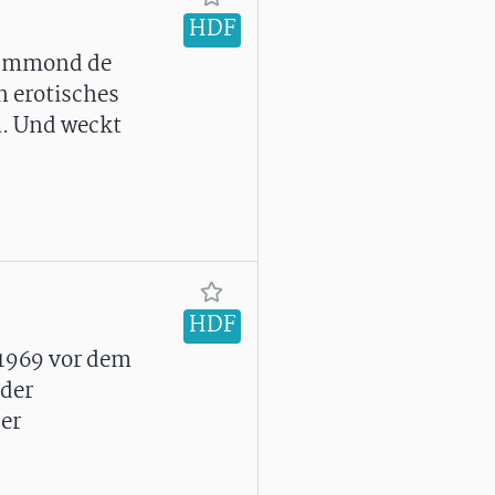
HDF
Drummond de
n erotisches
n. Und weckt
HDF
 1969 vor dem
 der
er