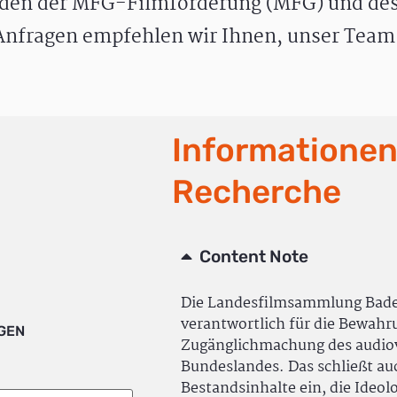
den der MFG-Filmförderung (MFG) und des
nfragen empfehlen wir Ihnen, unser Team 
Informationen
Recherche
Content Note
Die Landesfilmsammlung Bad
verantwortlich für die Bewah
IGEN
Zugänglichmachung des audiov
Bundeslandes. Das schließt a
Bestandsinhalte ein, die Ideol