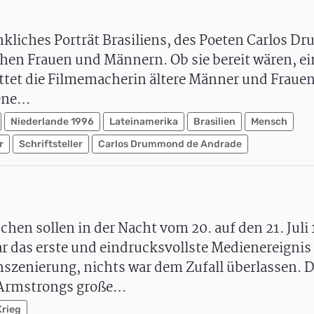
nkliches Porträt Brasiliens, des Poeten Carlos 
en Frauen und Männern. Ob sie bereit wären, ei
ittet die Filmemacherin ältere Männer und Fraue
gene…
Niederlande 1996
Lateinamerika
Brasilien
Mensch
r
Schriftsteller
Carlos Drummond de Andrade
en sollen in der Nacht vom 20. auf den 21. Juli
r das erste und eindrucksvollste Medienereignis
nszenierung, nichts war dem Zufall überlassen. D
l Armstrongs große…
Krieg