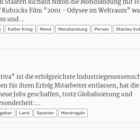
en Staaten Richard Nixon die Mondlandung mit Hi
. / Kubricks Film "2001 - Odysee im Weltraum" wa
Film und…
g
Kalter Krieg
Mond
Mondlandung
Person
Stanley Ku
va" ist die erfolgreichste Industriegenossensch
für ihren Erfolg Mitarbeiter entlassen, hat di
eue Jobs geschaffen, trotz Globalisierung und
Besonderheit:…
tgeber
Land
Spanien
Mondragón