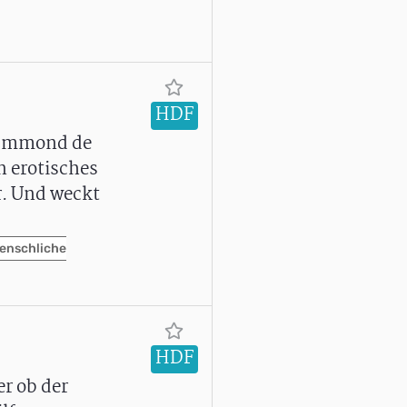
HDF
Drummond de
n erotisches
r. Und weckt
enschliche
HDF
er ob der