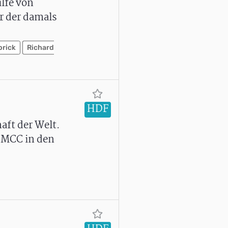
lfe von
r der damals
brick
Richard
HDF
aft der Welt.
e MCC in den