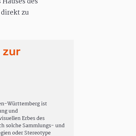
 Hauses des
direkt zu
 zur
en-Württemberg ist
rung und
isuellen Erbes des
uch solche Sammlungs- und
ogien oder Stereotype