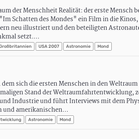
raum der Menschheit Realität: der erste Mensch b
m Schatten des Mondes" ein Film in die Kinos, 
rn neu illustriert und den beteiligten Astronaut
nkmal setzt.…
Großbritannien
USA 2007
Astronomie
Mond
h dem sich die ersten Menschen in den Weltraum 
maligen Stand der Weltraumfahrtentwicklung, ze
nd Industrie und führt Interviews mit dem Phy
en und amerikanischen…
twicklung
Astronomie
Mond