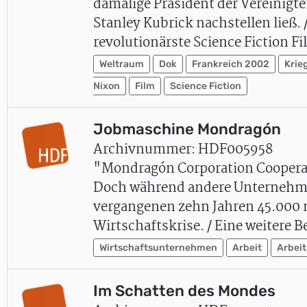
damalige Präsident der Vereinigt
Stanley Kubrick nachstellen ließ
revolutionärste Science Fiction 
Weltraum
Dok
Frankreich 2002
Krie
Nixon
Film
Science Fiction
Jobmaschine Mondragón
Archivnummer: HDF005958
"Mondragón Corporation Cooperati
Doch während andere Unternehmen 
vergangenen zehn Jahren 45.000 n
Wirtschaftskrise. / Eine weitere 
Wirtschaftsunternehmen
Arbeit
Arbei
Im Schatten des Mondes