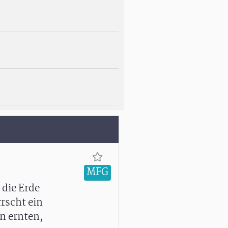
MFG
 die Erde
rrscht ein
n ernten,