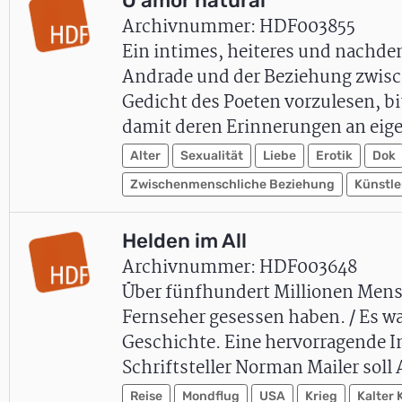
O amor natural
Archivnummer: HDF003855
Ein intimes, heiteres und nachde
Andrade und der Beziehung zwisch
Gedicht des Poeten vorzulesen, b
damit deren Erinnerungen an ei
Alter
Sexualität
Liebe
Erotik
Dok
Zwischenmenschliche Beziehung
Künstle
Helden im All
Archivnummer: HDF003648
Über fünfhundert Millionen Mensch
Fernseher gesessen haben. / Es wa
Geschichte. Eine hervorragende I
Schriftsteller Norman Mailer sol
Reise
Mondflug
USA
Krieg
Kalter 