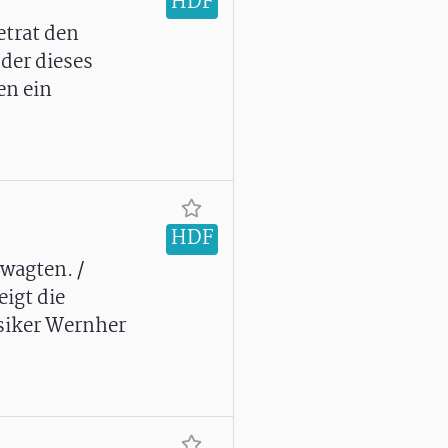
HDF
etrat den
der dieses
en ein
HDF
wagten. /
igt die
siker Wernher