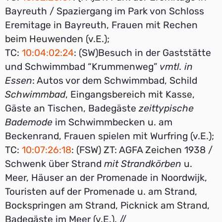
Bayreuth / Spaziergang im Park von Schloss
Eremitage in Bayreuth, Frauen mit Rechen
beim Heuwenden (v.E.);
TC:
10:04:02:24
: (SW)Besuch in der Gaststätte
und Schwimmbad “Krummenweg”
vmtl. in
Essen
: Autos vor dem Schwimmbad, Schild
Schwimmbad
, Eingangsbereich mit Kasse,
Gäste an Tischen, Badegäste
zeittypische
Bademode
im Schwimmbecken u. am
Beckenrand, Frauen spielen mit Wurfring (v.E.);
TC:
10:07:26:18
: (FSW) ZT: AGFA Zeichen 1938 /
Schwenk über Strand
mit Strandkörben
u.
Meer, Häuser an der Promenade in Noordwijk,
Touristen auf der Promenade u. am Strand,
Bockspringen am Strand, Picknick am Strand,
Badegäste im Meer (v.E.). //