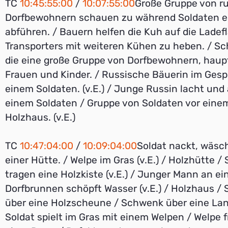
TC
10:45:55:00
/
10:07:55:00
Große Gruppe von r
Dorfbewohnern schauen zu während Soldaten e
abführen. / Bauern helfen die Kuh auf die Ladef
Transporters mit weiteren Kühen zu heben. / S
die eine große Gruppe von Dorfbewohnern, haup
Frauen und Kinder. / Russische Bäuerin im Gesp
einem Soldaten. (v.E.) / Junge Russin lacht und 
einem Soldaten / Gruppe von Soldaten vor eine
Holzhaus. (v.E.)
TC
10:47:04:00
/
10:09:04:00
Soldat nackt, wäsch
einer Hütte. / Welpe im Gras (v.E.) / Holzhütte /
tragen eine Holzkiste (v.E.) / Junger Mann an e
Dorfbrunnen schöpft Wasser (v.E.) / Holzhaus /
über eine Holzscheune / Schwenk über eine Lan
Soldat spielt im Gras mit einem Welpen / Welpe f