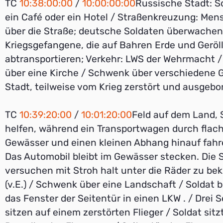
TC
10:38:00:00
/
10:00:00:00
Russische Stadt: 
ein Café oder ein Hotel / Straßenkreuzung: Men
über die Straße; deutsche Soldaten überwachen
Kriegsgefangene, die auf Bahren Erde und Geröl
abtransportieren; Verkehr: LWS der Wehrmacht 
über eine Kirche / Schwenk über verschiedene 
Stadt, teilweise vom Krieg zerstört und ausgebom
TC
10:39:20:00
/
10:01:20:00
Feld auf dem Land, 
helfen, während ein Transportwagen durch flac
Gewässer und einen kleinen Abhang hinauf fahr
Das Automobil bleibt im Gewässer stecken. Die 
versuchen mit Stroh halt unter die Räder zu b
(v.E.) / Schwenk über eine Landschaft / Soldat b
das Fenster der Seitentür in einen LKW . / Drei 
sitzen auf einem zerstörten Flieger / Soldat sit