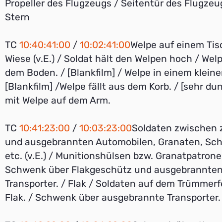
Propeller des Flugzeugs / Seitentür des Flugzeu
Stern
TC
10:40:41:00
/
10:02:41:00
Welpe auf einem Tis
Wiese (v.E.) / Soldat hält den Welpen hoch / Welp
dem Boden. / [Blankfilm] / Welpe in einem kleine
[Blankfilm] /Welpe fällt aus dem Korb. / [sehr du
mit Welpe auf dem Arm.
TC
10:41:23:00
/
10:03:23:00
Soldaten zwischen 
und ausgebrannten Automobilen, Granaten, Schr
etc. (v.E.) / Munitionshülsen bzw. Granatpatrone
Schwenk über Flakgeschütz und ausgebrannte
Transporter. / Flak / Soldaten auf dem Trümmerf
Flak. / Schwenk über ausgebrannte Transporter. 