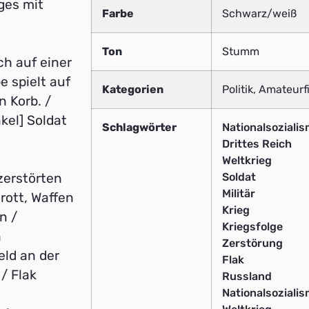
ges mit
Farbe
Schwarz/weiß
Ton
Stumm
ch auf einer
e spielt auf
Kategorien
Politik, Amateurf
n Korb. /
nkel] Soldat
Schlagwörter
Nationalsoziali
Drittes Reich
Weltkrieg
Soldat
zerstörten
Militär
ott, Waffen
Krieg
n /
Kriegsfolge
n
Zerstörung
eld an der
Flak
/ Flak
Russland
Nationalsoziali