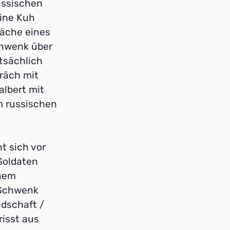
ussischen
ine Kuh
läche eines
chwenk über
tsächlich
räch mit
albert mit
m russischen
t sich vor
 Soldaten
inem
 Schwenk
dschaft /
risst aus