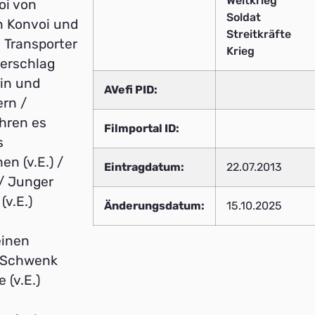
Weltkrieg
oi von
Soldat
en Konvoi und
Streitkräfte
 Transporter
Krieg
Verschlag
ein und
AVefi PID:
ern /
hren es
Filmportal ID:
s
n (v.E.) /
Eintragdatum:
22.07.2013
 / Junger
v.E.)
Änderungsdatum:
15.10.2025
einen
/ Schwenk
 (v.E.)