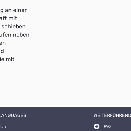
g an einer
aft mit
n schieben
aufen neben
nen
nd
ße mit
 LANGUAGES
WEITERFÜHREND
lish
FAQ