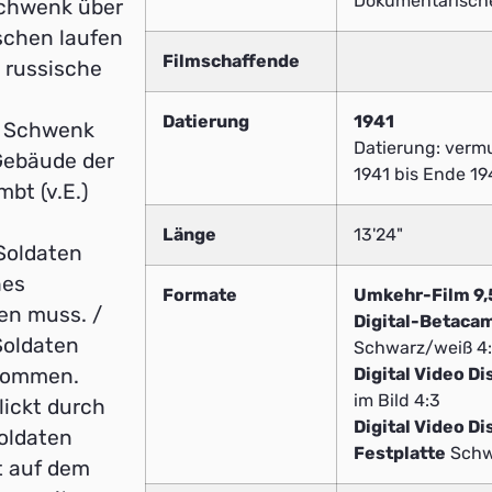
Dokumentarische
Schwenk über
schen laufen
Filmschaffende
 russische
l
Datierung
1941
/ Schwenk
Datierung: vermu
Gebäude der
1941 bis Ende 194
bt (v.E.)
Länge
13'24"
Soldaten
hes
Formate
Umkehr-Film 9
en muss. /
Digital-Betaca
Soldaten
Schwarz/weiß 4
Digital Video Di
ekommen.
im Bild 4:3
lickt durch
Digital Video Di
Soldaten
Festplatte
Schwa
zt auf dem