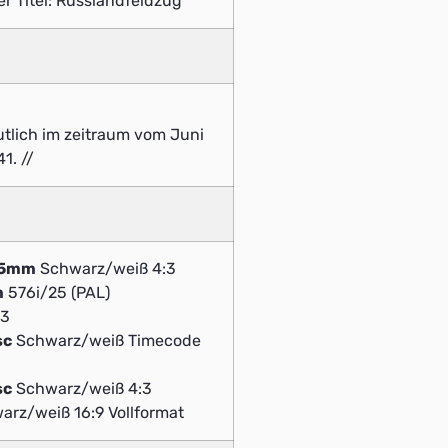
r Titel: Russlandfeldzug
tlich im zeitraum vom Juni
1. //
,5mm
Schwarz/weiß 4:3
m
576i/25 (PAL)
:3
sc
Schwarz/weiß Timecode
sc
Schwarz/weiß 4:3
rz/weiß 16:9 Vollformat