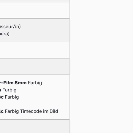
isseur/in)
era)
r-Film 8mm
Farbig
m
Farbig
sc
Farbig
sc
Farbig Timecode im Bild