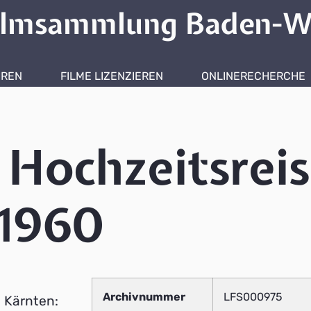
ilmsammlung Baden-W
HREN
FILME LIZENZIEREN
ONLINERECHERCHE
 Hochzeitsrei
 1960
Archivnummer
LFS000975
h Kärnten: