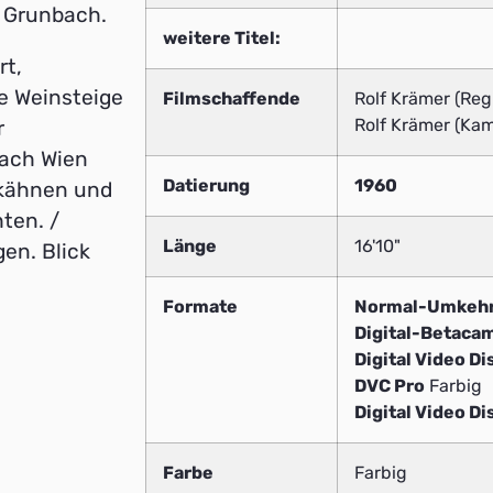
n Grunbach.
weitere Titel:
rt,
te Weinsteige
Filmschaffende
Rolf Krämer (Reg
Rolf Krämer (Kam
r
nach Wien
Datierung
1960
pkähnen und
ten. /
Länge
16'10"
en. Blick
Formate
Normal-Umkeh
Digital-Betaca
Digital Video Di
DVC Pro
Farbig
Digital Video Di
Farbe
Farbig