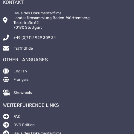
KONTAKT
Haus des Dokumentarfilms
Landesfilmsammlung Baden-Württemberg
Teckstraße 62
70190 Stuttgart
+49 (0)711 / 929 309 24
lfs@hdf.de
OTHER LANGUAGES
English
Français
Showreels
WEITERFÜHRENDE LINKS
FAQ
DVD Edition
Haus des Dokumentarfilms