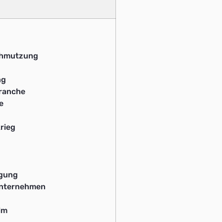
hmutzung
ng
ranche
e
rieg
gung
unternehmen
lm