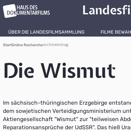
Landesf
ÜBER DIE LANDESFILMSAMMLUNG
FILME BEWA
Archiveintrag
Start
Online Recherche
Die Wismut
Im sächsisch-thüringischen Erzgebirge entstan
dem sowjetischen Verteidigungsministerium unt
Aktiengesellschaft "Wismut" zur "teilweisen Ab
Reparationsansprüche der UdSSR". Das hieß Ur