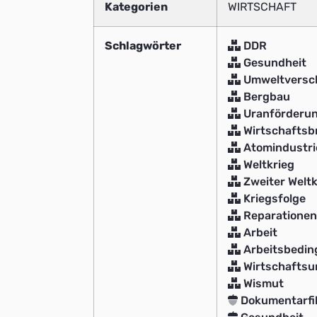
Kategorien
WIRTSCHAFT
Schlagwörter
DDR
Gesundheit
Umweltversc
Bergbau
Uranförderu
Wirtschaftsb
Atomindustri
Weltkrieg
Zweiter Weltk
Kriegsfolge
Reparationen
Arbeit
Arbeitsbedin
Wirtschafts
Wismut
Dokumentarfi