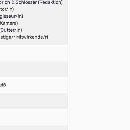
öprich & Schlösser (Redaktion)
tor/in)
gisseur/in)
(Kamera)
(Cutter/in)
tige/r Mitwirkende/r)
eiß