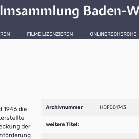
ilmsammlung Baden-W
HREN
FILME LIZENZIEREN
ONLINERECHERCHE
Archivnummer
HDF001743
d 1946 die
erstellte
weitere Titel:
deckung der
anförderung