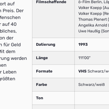
Filmschaffende
ö-Film Berlin, L
ort auf
Volker Koepp (Au
 Preis. Der
Volker Koepp (Re
 Menschen
Thomas Plenert 
r auf 40
Angelika Arnold 
bliches,
Uwe Haußig (Sons
on der
 für Geld
Datierung
1993
Mit dem
erung werden
Länge
111'00"
nen
Formate
VHS
Schwarz/w
hr Leben
größten
Farbe
Schwarz/weiß
Ton