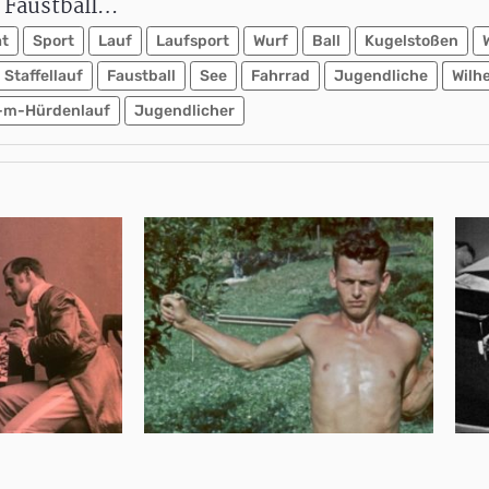
; Faustball…
at
Sport
Lauf
Laufsport
Wurf
Ball
Kugelstoßen
Staffellauf
Faustball
See
Fahrrad
Jugendliche
Wilh
-m-Hürdenlauf
Jugendlicher