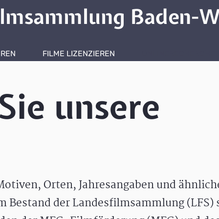
ilmsammlung Baden-W
HREN
FILME LIZENZIEREN
ONLINERECHERCHE
Sie unsere
otiven, Orten, Jahresangaben und ähnlic
m Bestand der Landesfilmsammlung (LFS) s