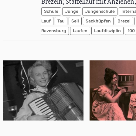
Brezeln; Staffellauf mit Anziehen
Schule
Junge
Jungenschule
Intern
Lauf
Tau
Seil
Sackhüpfen
Brezel
Ravensburg
Laufen
Laufdisziplin
100