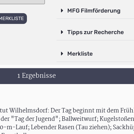
MFG Filmförderung
MERKLISTE
Tipps zur Recherche
Merkliste
1 Ergebnisse
t Wilhelmsdorf: Der Tag beginnt mit dem Frühl
 der "Tag der Jugend"; Ballweitwurf; Kugelstoße
00-m-Lauf; Lebender Rasen (Tau ziehen); Sackhü