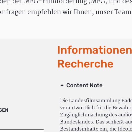
den der MFG-Filmförderung (MFG) und des
nfragen empfehlen wir Ihnen, unser Team 
Informationen
Recherche
Content Note
Die Landesfilmsammlung Bad
verantwortlich für die Bewah
IGEN
Zugänglichmachung des audiov
Bundeslandes. Das schließt a
Bestandsinhalte ein, die Ideol