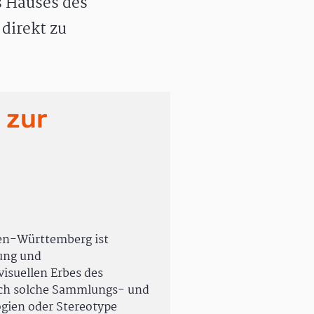
 Hauses des
direkt zu
 zur
en-Württemberg ist
rung und
isuellen Erbes des
uch solche Sammlungs- und
ogien oder Stereotype