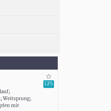
LFS
auf;
n; Weitsprung;
pfen mit