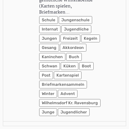
gemütliche Winterabende
(Karten spielen,
Briefmarken…
Schule
Jungenschule
Internat
Jugendliche
Jungen
Freizeit
Kegeln
Gesang
Akkordeon
Kaninchen
Buch
Schwan
Küken
Boot
Post
Kartenspiel
Briefmarkensammeln
Winter
Advent
Wilhelmsdorf Kr. Ravensburg
Junge
Jugendlicher