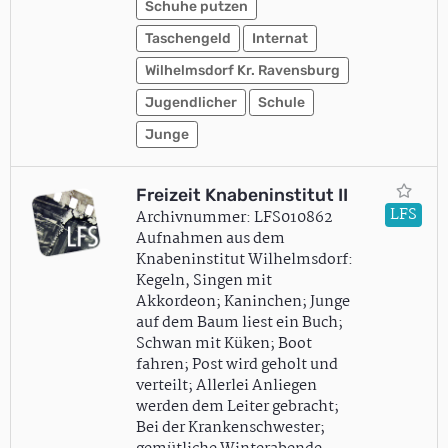
Schuhe putzen
Taschengeld
Internat
Wilhelmsdorf Kr. Ravensburg
Jugendlicher
Schule
Junge
Freizeit Knabeninstitut II
LFS
Archivnummer: LFS010862
Aufnahmen aus dem
Knabeninstitut Wilhelmsdorf:
Kegeln, Singen mit
Akkordeon; Kaninchen; Junge
auf dem Baum liest ein Buch;
Schwan mit Küken; Boot
fahren; Post wird geholt und
verteilt; Allerlei Anliegen
werden dem Leiter gebracht;
Bei der Krankenschwester;