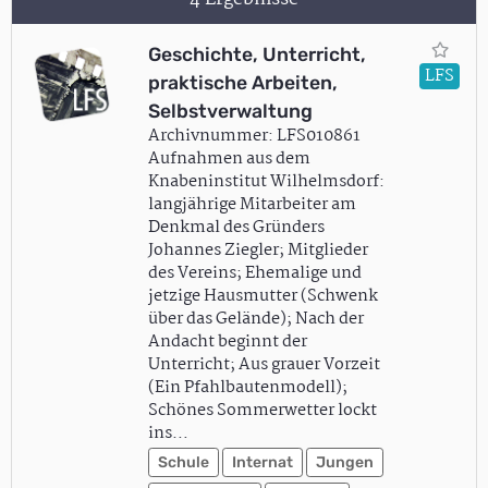
Geschichte, Unterricht,
LFS
praktische Arbeiten,
Selbstverwaltung
Archivnummer: LFS010861
Aufnahmen aus dem
Knabeninstitut Wilhelmsdorf:
langjährige Mitarbeiter am
Denkmal des Gründers
Johannes Ziegler; Mitglieder
des Vereins; Ehemalige und
jetzige Hausmutter (Schwenk
über das Gelände); Nach der
Andacht beginnt der
Unterricht; Aus grauer Vorzeit
(Ein Pfahlbautenmodell);
Schönes Sommerwetter lockt
ins…
Schule
Internat
Jungen