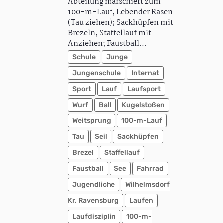
Abteilung marschiert zum
100-m-Lauf; Lebender Rasen
(Tau ziehen); Sackhüpfen mit
Brezeln; Staffellauf mit
Anziehen; Faustball…
Schule
Junge
Jungenschule
Internat
Sport
Lauf
Laufsport
Wurf
Ball
Kugelstoßen
Weitsprung
100-m-Lauf
Tau
Seil
Sackhüpfen
Brezel
Staffellauf
Faustball
See
Fahrrad
Jugendliche
Wilhelmsdorf
Kr. Ravensburg
Laufen
Laufdisziplin
100-m-