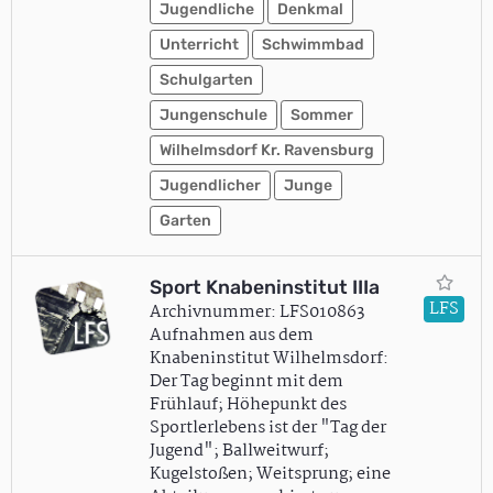
Jugendliche
Denkmal
Unterricht
Schwimmbad
Schulgarten
Jungenschule
Sommer
Wilhelmsdorf Kr. Ravensburg
Jugendlicher
Junge
Garten
Sport Knabeninstitut IIIa
LFS
Archivnummer: LFS010863
Aufnahmen aus dem
Knabeninstitut Wilhelmsdorf:
Der Tag beginnt mit dem
Frühlauf; Höhepunkt des
Sportlerlebens ist der "Tag der
Jugend"; Ballweitwurf;
Kugelstoßen; Weitsprung; eine