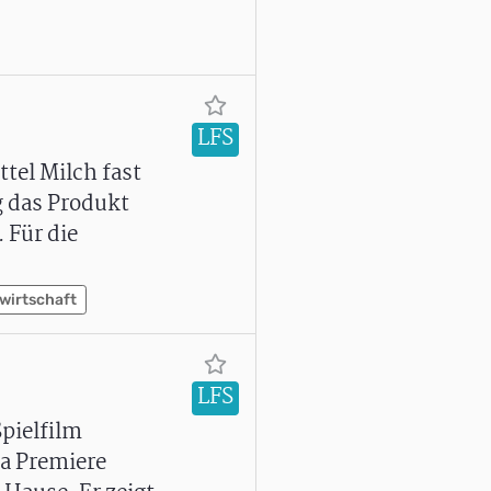
LFS
tel Milch fast
g das Produkt
 Für die
wirtschaft
LFS
pielfilm
ma Premiere