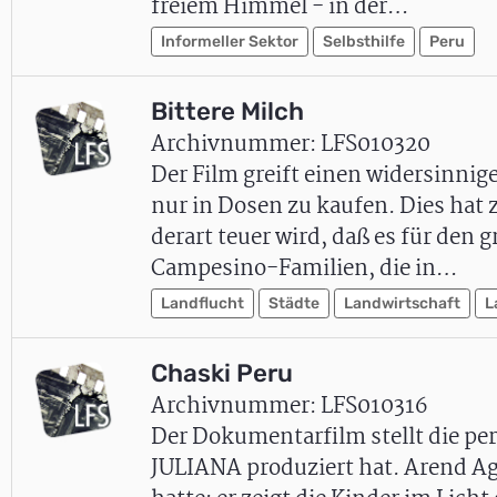
freiem Himmel - in der…
Informeller Sektor
Selbsthilfe
Peru
Bittere Milch
Archivnummer: LFS010320
Der Film greift einen widersinnig
nur in Dosen zu kaufen. Dies hat
derart teuer wird, daß es für den 
Campesino-Familien, die in…
Landflucht
Städte
Landwirtschaft
L
Chaski Peru
Archivnummer: LFS010316
Der Dokumentarfilm stellt die per
JULIANA produziert hat. Arend Agt