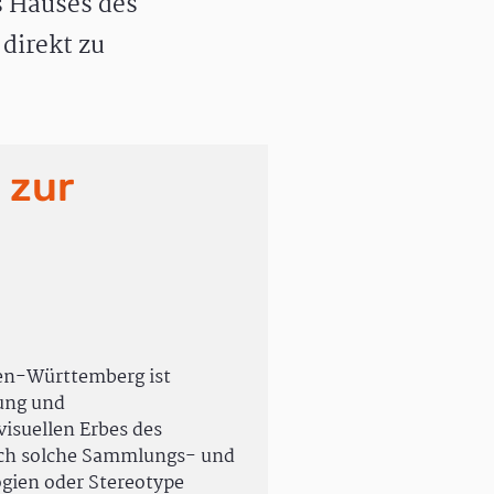
 Hauses des
direkt zu
 zur
en-Württemberg ist
rung und
isuellen Erbes des
uch solche Sammlungs- und
ogien oder Stereotype