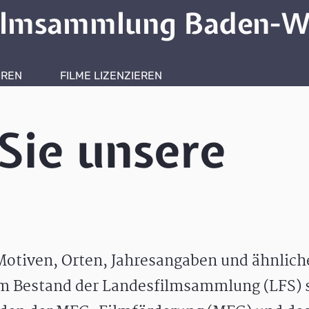
ilmsammlung Baden-W
HREN
FILME LIZENZIEREN
ONLINERECHERCHE
Sie unsere
otiven, Orten, Jahresangaben und ähnlic
m Bestand der Landesfilmsammlung (LFS) s