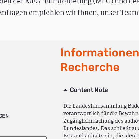
den der MFG-Filmförderung (MFG) und des
nfragen empfehlen wir Ihnen, unser Team 
Informationen
Recherche
Content Note
Die Landesfilmsammlung Bad
verantwortlich für die Bewah
IGEN
Zugänglichmachung des audiov
Bundeslandes. Das schließt a
Bestandsinhalte ein, die Ideol