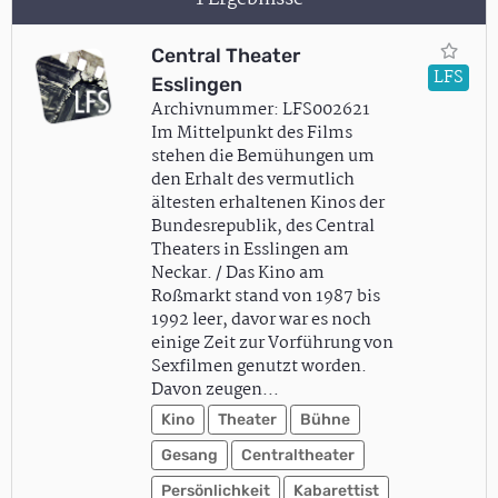
Central Theater
LFS
Esslingen
Archivnummer: LFS002621
Im Mittelpunkt des Films
stehen die Bemühungen um
den Erhalt des vermutlich
ältesten erhaltenen Kinos der
Bundesrepublik, des Central
Theaters in Esslingen am
Neckar. / Das Kino am
Roßmarkt stand von 1987 bis
1992 leer, davor war es noch
einige Zeit zur Vorführung von
Sexfilmen genutzt worden.
Davon zeugen…
Kino
Theater
Bühne
Gesang
Centraltheater
Persönlichkeit
Kabarettist