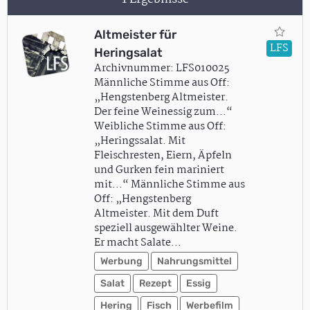
Altmeister für
LFS
Heringsalat
Archivnummer: LFS010025
Männliche Stimme aus Off:
„Hengstenberg Altmeister.
Der feine Weinessig zum…“
Weibliche Stimme aus Off:
„Heringssalat. Mit
Fleischresten, Eiern, Äpfeln
und Gurken fein mariniert
mit…“ Männliche Stimme aus
Off: „Hengstenberg
Altmeister. Mit dem Duft
speziell ausgewählter Weine.
Er macht Salate…
Werbung
Nahrungsmittel
Salat
Rezept
Essig
Hering
Fisch
Werbefilm