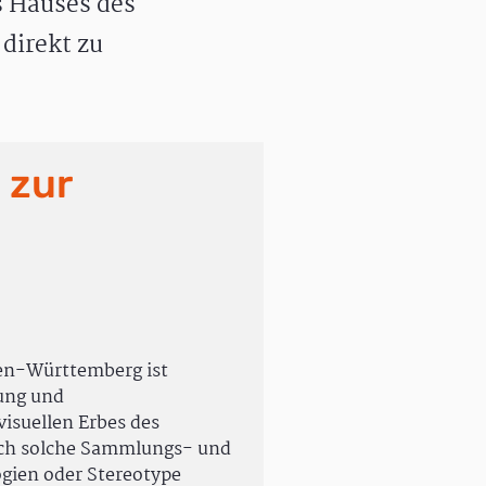
 Hauses des
direkt zu
 zur
en-Württemberg ist
rung und
isuellen Erbes des
uch solche Sammlungs- und
ogien oder Stereotype