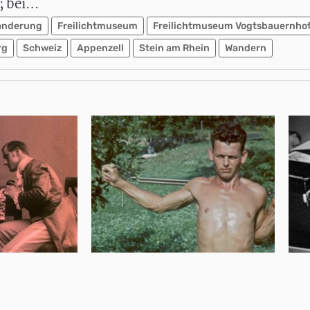
n; bei…
anderung
Freilichtmuseum
Freilichtmuseum Vogtsbauernho
rg
Schweiz
Appenzell
Stein am Rhein
Wandern