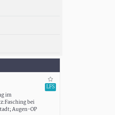
LFS
ng im
z:Fasching bei
nstadt; Augen-OP