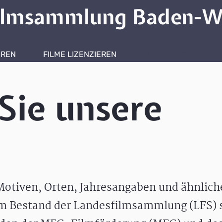
ilmsammlung Baden-W
HREN
FILME LIZENZIEREN
ONLINERECHERCHE
Sie unsere
otiven, Orten, Jahresangaben und ähnlic
m Bestand der Landesfilmsammlung (LFS) s