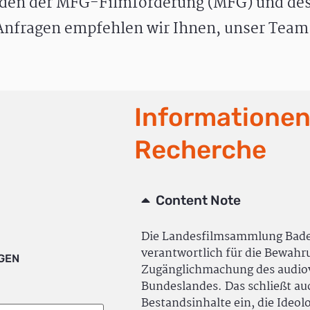
den der MFG-Filmförderung (MFG) und des
nfragen empfehlen wir Ihnen, unser Team 
Informationen
Recherche
Content Note
Die Landesfilmsammlung Bad
verantwortlich für die Bewah
IGEN
Zugänglichmachung des audiov
Bundeslandes. Das schließt a
Bestandsinhalte ein, die Ideol