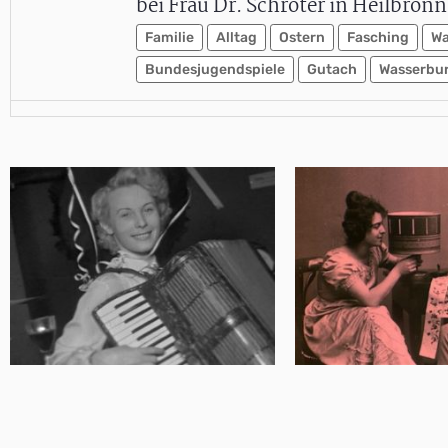
bei Frau Dr. Schröter in Heilbron
Familie
Alltag
Ostern
Fasching
W
Bundesjugendspiele
Gutach
Wasserbu