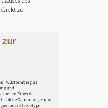
 Hauses des
direkt zu
 zur
en-Württemberg ist
rung und
isuellen Erbes des
uch solche Sammlungs- und
ogien oder Stereotype