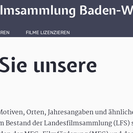
ilmsammlung Baden-W
HREN
FILME LIZENZIEREN
ONLINERECHERCHE
Sie unsere
otiven, Orten, Jahresangaben und ähnlic
m Bestand der Landesfilmsammlung (LFS) s