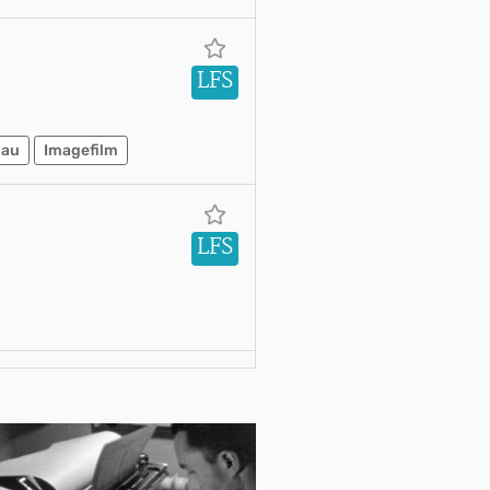
LFS
gau
Imagefilm
LFS