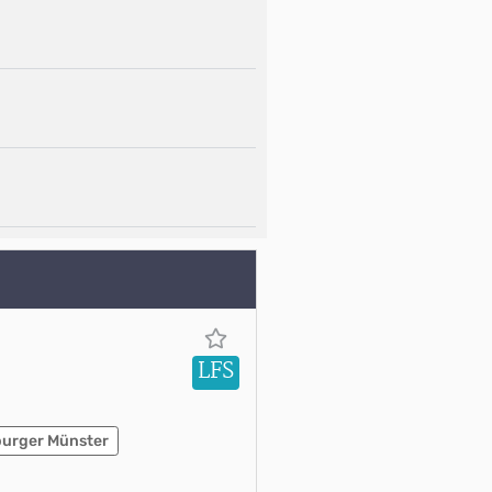
LFS
burger Münster