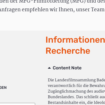
den der MFG-Filmförderung (MFG) und des
nfragen empfehlen wir Ihnen, unser Team 
Informationen
Recherche
Content Note
Die Landesfilmsammlung Bad
verantwortlich für die Bewah
IGEN
Zugänglichmachung des audiov
Bundeslandes. Das schließt a
Bestandsinhalte ein, die Ideol