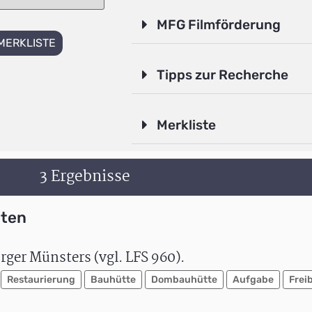
MFG Filmförderung
MERKLISTE
Tipps zur Recherche
Merkliste
3 Ergebnisse
eten
rger Münsters (vgl. LFS 960).
Restaurierung
Bauhütte
Dombauhütte
Aufgabe
Frei