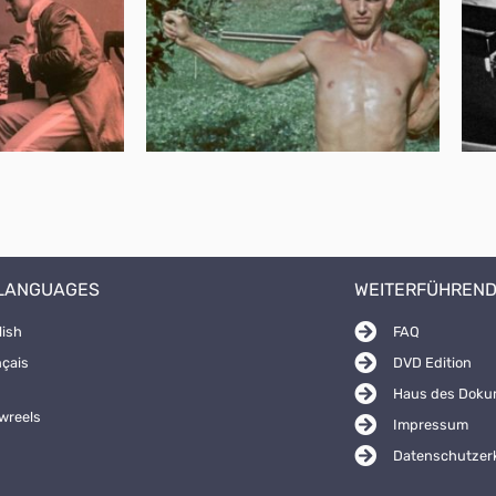
 LANGUAGES
WEITERFÜHREND
lish
FAQ
nçais
DVD Edition
Haus des Doku
wreels
Impressum
Datenschutzer