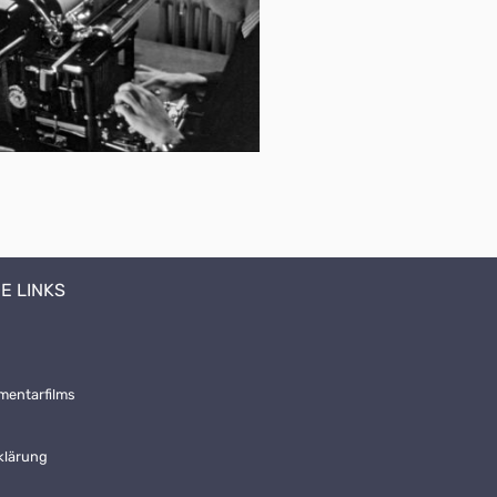
E LINKS
mentarfilms
klärung