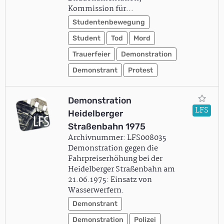
Kommission für…
Studentenbewegung
Student
Tod
Mord
Trauerfeier
Demonstration
Demonstrant
Protest
Demonstration
LFS
Heidelberger
Straßenbahn 1975
Archivnummer: LFS008035
Demonstration gegen die
Fahrpreiserhöhung bei der
Heidelberger Straßenbahn am
21.06.1975: Einsatz von
Wasserwerfern.
Demonstrant
Demonstration
Polizei