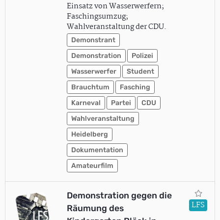
Einsatz von Wasserwerfern;
Faschingsumzug;
Wahlveranstaltung der CDU.
Demonstrant
Demonstration
Polizei
Wasserwerfer
Student
Brauchtum
Fasching
Karneval
Partei
CDU
Wahlveranstaltung
Heidelberg
Dokumentation
Amateurfilm
Demonstration gegen die
LFS
Räumung des