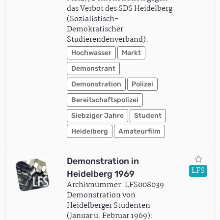
das Verbot des SDS Heidelberg
(Sozialistisch-
Demokratischer
Studierendenverband).
Hochwasser
Markt
Demonstrant
Demonstration
Polizei
Bereitschaftspolizei
Siebziger Jahre
Student
Heidelberg
Amateurfilm
Demonstration in
LFS
Heidelberg 1969
Archivnummer: LFS008039
Demonstration von
Heidelberger Studenten
(Januar u. Februar 1969):