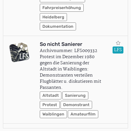
Fahrpreiserhöhung
Heidelberg
Dokumentation
So nicht Sanierer
LFS
Archivnummer: LFS009332
Protest im Dezember 1980
gegen die Sanierung der
Altstadt in Waiblingen:
Demonstranten verteilen
Flugblätter u. diskutieren mit
Passanten.
Altstadt
Sanierung
Protest
Demonstrant
Waiblingen
Amateurfilm