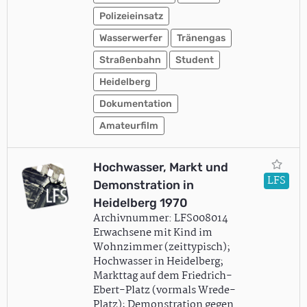
Polizeieinsatz
Wasserwerfer
Tränengas
Straßenbahn
Student
Heidelberg
Dokumentation
Amateurfilm
Hochwasser, Markt und
LFS
Demonstration in
Heidelberg 1970
Archivnummer: LFS008014
Erwachsene mit Kind im
Wohnzimmer (zeittypisch);
Hochwasser in Heidelberg;
Markttag auf dem Friedrich-
Ebert-Platz (vormals Wrede-
Platz); Demonstration gegen