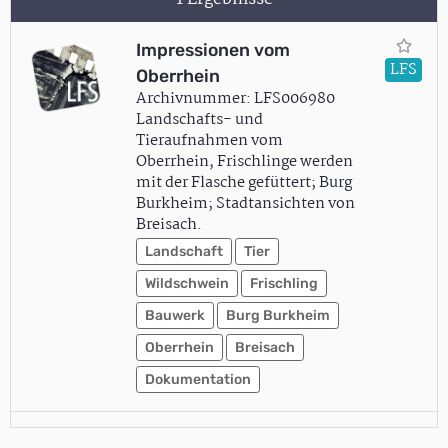
Impressionen vom
LFS
Oberrhein
Archivnummer: LFS006980
Landschafts- und
Tieraufnahmen vom
Oberrhein, Frischlinge werden
mit der Flasche gefüttert; Burg
Burkheim; Stadtansichten von
Breisach.
Landschaft
Tier
Wildschwein
Frischling
Bauwerk
Burg Burkheim
Oberrhein
Breisach
Dokumentation