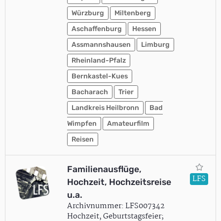
Würzburg
Miltenberg
Aschaffenburg
Hessen
Assmannshausen
Limburg
Rheinland-Pfalz
Bernkastel-Kues
Bacharach
Trier
Landkreis Heilbronn
Bad
Wimpfen
Amateurfilm
Reisen
Familienausflüge,
LFS
Hochzeit, Hochzeitsreise
u.a.
Archivnummer: LFS007342
Hochzeit, Geburtstagsfeier;