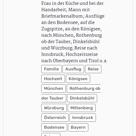
Frau in der Küche und bei der
Handarbeit; Mann mit
Briefmarkenalbum; Ausflüge
an den Bodensee, auf die
Zugspitze, an den Königsee,
nach München, Rothenburg
ob der Tauber, Dinkelsbühl
und Würzburg; Reise nach
Innsbruck; Hochzeitsreise
nach Oberbayern und Tirol u.a.
Familie
Ausflug
Reise
Hochzeit
Königsee
München
Rothenburg ob
der Tauber
Dinkelsbühl
Würzburg
Miltenberg
Österreich
Innsbruck
Bodensee
Bayern