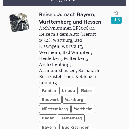
Reise u.a. nach Bayern,
LFS
Württemberg und Hessen
Archivnummer: LFS008311
Reise mit dem Auto (Herbst
1934): Wartburg, Bad
Kissingen, Würzburg,
Wertheim, Bad Wimpfen,
Heidelberg, Miltenberg,
Aschaffenburg,
Assmannshausen, Bacharach,
Bernkastel, Trier, Koblenz u.
Limburg.
Familie
Urlaub
Reise
Bauwerk
Wartburg
Württemberg
Wertheim
Baden
Heidelberg
Bayern
Bad Kissingen