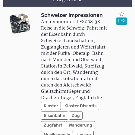
Schweizer Impressionen
LFS
Archivnummer: LFS008138
Reise in die Schweiz: Fahrt mit
der Eisenbahn durch
Schweizer Landschaften;
Zugrangieren und Weiterfahrt
mit der Furka-Oberalp-Bahn
nach Münster und Oberwald;
Station in Bellwald, Streifzug
durch den Ort; Wanderung
durch das Lötschental und
durch den Aletschwald;
Gleitschirmflieger und
Drachenflieger; Zugfahrt die…
Kloster
Kloster Disentis
Eisenbahn
Zug
Zugfahrt
Wanderung
Musikkapelle
Umzug