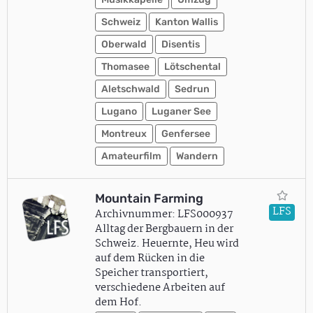
Schweiz
Kanton Wallis
Oberwald
Disentis
Thomasee
Lötschental
Aletschwald
Sedrun
Lugano
Luganer See
Montreux
Genfersee
Amateurfilm
Wandern
Mountain Farming
LFS
Archivnummer: LFS000937
Alltag der Bergbauern in der
Schweiz. Heuernte, Heu wird
auf dem Rücken in die
Speicher transportiert,
verschiedene Arbeiten auf
dem Hof.