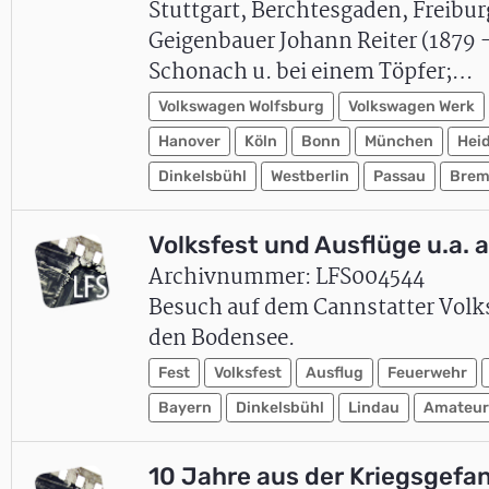
Stuttgart, Berchtesgaden, Freibu
Geigenbauer Johann Reiter (1879 
Schonach u. bei einem Töpfer;…
Volkswagen Wolfsburg
Volkswagen Werk
Hanover
Köln
Bonn
München
Hei
Dinkelsbühl
Westberlin
Passau
Brem
Volksfest und Ausflüge u.a.
Archivnummer: LFS004544
Besuch auf dem Cannstatter Volks
den Bodensee.
Fest
Volksfest
Ausflug
Feuerwehr
Bayern
Dinkelsbühl
Lindau
Amateur
10 Jahre aus der Kriegsgefa