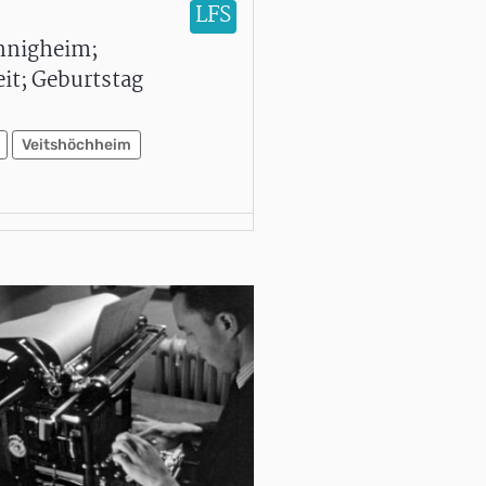
LFS
önnigheim;
it; Geburtstag
Veitshöchheim