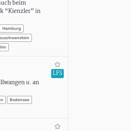
esuch beim
k “Kienzler” in
Hamburg
Neuschwanstein
ilm
LFS
llwangen u. an
en
Bodensee