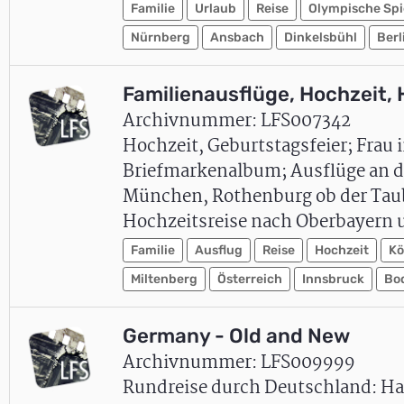
Familie
Urlaub
Reise
Olympische Spi
Nürnberg
Ansbach
Dinkelsbühl
Berl
Familienausflüge, Hochzeit, 
Archivnummer: LFS007342
Hochzeit, Geburtstagsfeier; Frau 
Briefmarkenalbum; Ausflüge an de
München, Rothenburg ob der Taub
Hochzeitsreise nach Oberbayern u
Familie
Ausflug
Reise
Hochzeit
Kö
Miltenberg
Österreich
Innsbruck
Bo
Germany - Old and New
Archivnummer: LFS009999
Rundreise durch Deutschland: Ha