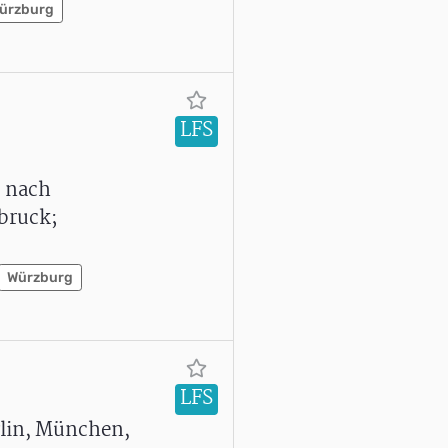
ürzburg
LFS
, nach
bruck;
Würzburg
LFS
lin, München,