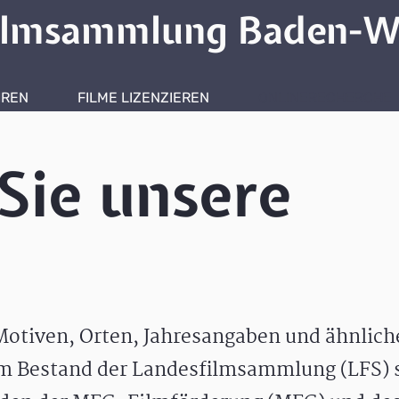
ilmsammlung Baden-W
HREN
FILME LIZENZIEREN
ONLINERECHERCHE
Sie unsere
otiven, Orten, Jahresangaben und ähnlic
m Bestand der Landesfilmsammlung (LFS) s