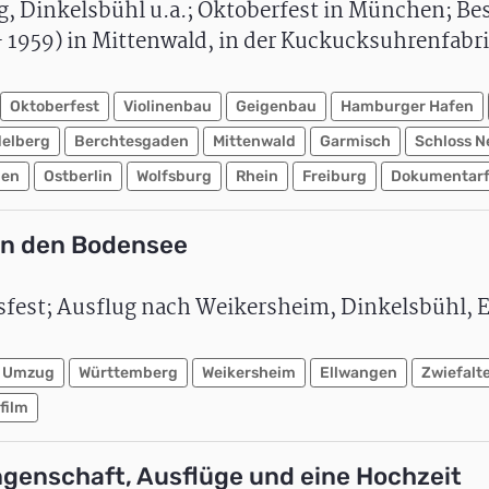
rg, Dinkelsbühl u.a.; Oktoberfest in München; B
- 1959) in Mittenwald, in der Kuckucksuhrenfabri
Oktoberfest
Violinenbau
Geigenbau
Hamburger Hafen
delberg
Berchtesgaden
Mittenwald
Garmisch
Schloss 
en
Ostberlin
Wolfsburg
Rhein
Freiburg
Dokumentarf
 an den Bodensee
fest; Ausflug nach Weikersheim, Dinkelsbühl, E
Umzug
Württemberg
Weikersheim
Ellwangen
Zwiefalt
film
ngenschaft, Ausflüge und eine Hochzeit