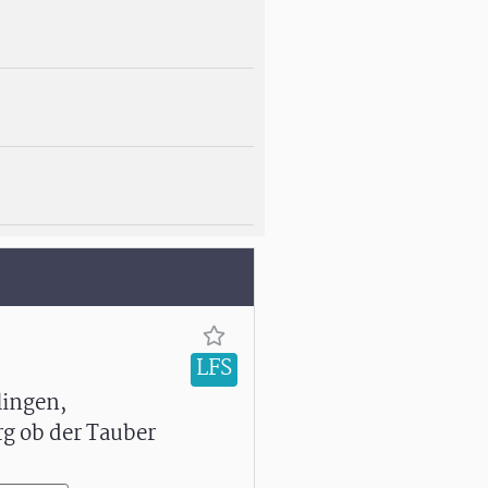
LFS
lingen,
g ob der Tauber