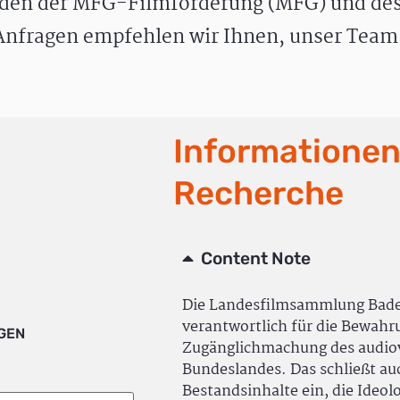
den der MFG-Filmförderung (MFG) und des
nfragen empfehlen wir Ihnen, unser Team 
Informationen
Recherche
Content Note
Die Landesfilmsammlung Bad
verantwortlich für die Bewah
IGEN
Zugänglichmachung des audiov
Bundeslandes. Das schließt a
Bestandsinhalte ein, die Ideol