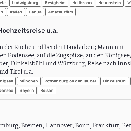
ele
Ludwigsburg
Besigheim
Heilbronn
Neuenstein
W
in
Italien
Genua
Amateurfilm
Hochzeitsreise u.a.
in der Küche und bei der Handarbeit; Mann mit
n Bodensee, auf die Zugspitze, an den Königsee
er, Dinkelsbühl und Würzburg; Reise nach Inns
nd Tirol u.a.
nigsee
München
Rothenburg ob der Tauber
Dinkelsbühl
densee
Bayern
Reisen
mburg, Bremen, Hannover, Bonn, Frankfurt, Ber