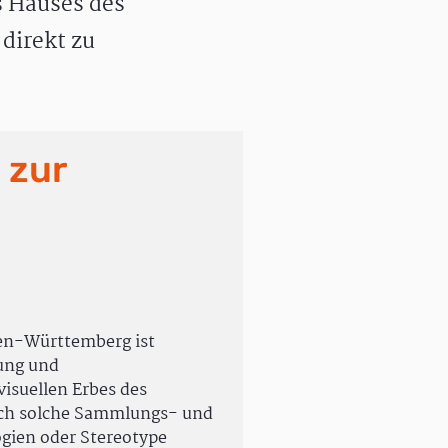
 Hauses des
direkt zu
 zur
en-Württemberg ist
rung und
isuellen Erbes des
uch solche Sammlungs- und
ogien oder Stereotype