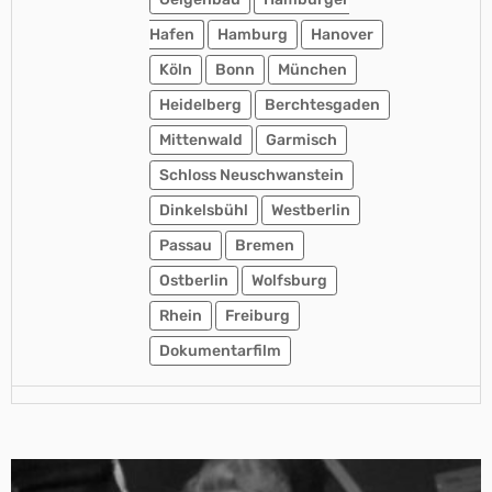
Hafen
Hamburg
Hanover
Köln
Bonn
München
Heidelberg
Berchtesgaden
Mittenwald
Garmisch
Schloss Neuschwanstein
Dinkelsbühl
Westberlin
Passau
Bremen
Ostberlin
Wolfsburg
Rhein
Freiburg
Dokumentarfilm