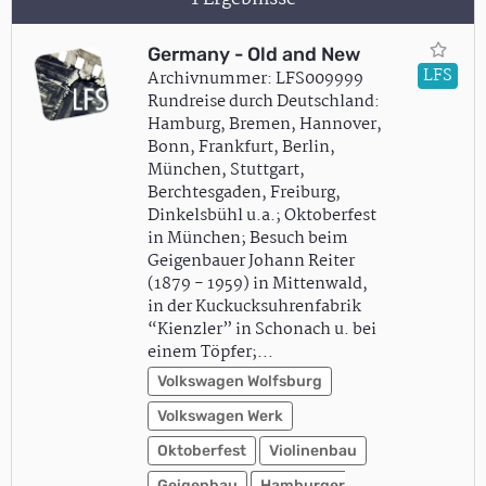
Germany - Old and New
LFS
Archivnummer: LFS009999
Rundreise durch Deutschland:
Hamburg, Bremen, Hannover,
Bonn, Frankfurt, Berlin,
München, Stuttgart,
Berchtesgaden, Freiburg,
Dinkelsbühl u.a.; Oktoberfest
in München; Besuch beim
Geigenbauer Johann Reiter
(1879 - 1959) in Mittenwald,
in der Kuckucksuhrenfabrik
“Kienzler” in Schonach u. bei
einem Töpfer;…
Volkswagen Wolfsburg
Volkswagen Werk
Oktoberfest
Violinenbau
Geigenbau
Hamburger