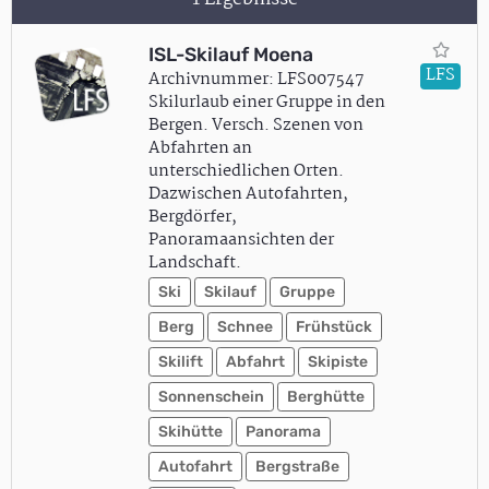
ISL-Skilauf Moena
LFS
Archivnummer: LFS007547
Skilurlaub einer Gruppe in den
Bergen. Versch. Szenen von
Abfahrten an
unterschiedlichen Orten.
Dazwischen Autofahrten,
Bergdörfer,
Panoramaansichten der
Landschaft.
Ski
Skilauf
Gruppe
Berg
Schnee
Frühstück
Skilift
Abfahrt
Skipiste
Sonnenschein
Berghütte
Skihütte
Panorama
Autofahrt
Bergstraße