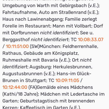
Umgebung von Warth mit Gebirgsbach (v.E.);
Fahrtaufnahme, Auto am Straßenrand (v.E.);
Haus nach Lawinenabgang; Familie zerlegt
Forelle im Restaurant; Mann mit Vollbart; Dorf
mit Dorfbrunnen
nicht identifiziert
; See u.
Berggasthof
nicht identifiziert
; TC
10:08:33.07
/
10:11:51:00
(SW)München: Feldherrenhalle,
Rathaus, Gebäude am Königsplatz,
Ruhmeshalle mit Bavaria (v.E.); Ort
nicht
identifiziert
; Augsburg: Herkulesbrunnen,
Augustusbrunnen (v.E.); Hans-im Glück-
Brunen in Stuttgart; TC
10:09:11:05
/
10:12:44:00
(FA)Gemälde eines Mädchens
(Kathi/18 Jahre); Mädchen mit Ledertasche im
Garten; Geburtstagstisch mit brennenden
Kerzen; Kaffeetisch im Garten (v.E.),