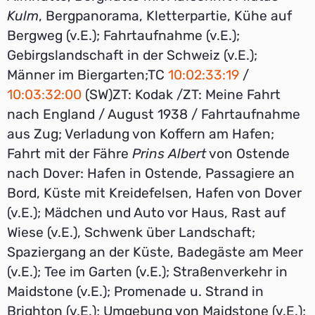
Kulm
, Bergpanorama, Kletterpartie, Kühe auf
Bergweg (v.E.); Fahrtaufnahme (v.E.);
Gebirgslandschaft in der Schweiz (v.E.);
Männer im Biergarten;TC
10:02:33:19
/
10:03:32:00
(SW)ZT: Kodak /ZT: Meine Fahrt
nach England / August 1938 / Fahrtaufnahme
aus Zug; Verladung von Koffern am Hafen;
Fahrt mit der Fähre
Prins Albert
von Ostende
nach Dover: Hafen in Ostende, Passagiere an
Bord, Küste mit Kreidefelsen, Hafen von Dover
(v.E.); Mädchen und Auto vor Haus, Rast auf
Wiese (v.E.), Schwenk über Landschaft;
Spaziergang an der Küste, Badegäste am Meer
(v.E.); Tee im Garten (v.E.); Straßenverkehr in
Maidstone (v.E.); Promenade u. Strand in
Brighton (v.E.); Umgebung von Maidstone (v.E.);