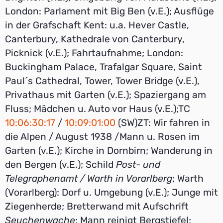
London: Parlament mit Big Ben (v.E.); Ausflüge
in der Grafschaft Kent: u.a. Hever Castle,
Canterbury, Kathedrale von Canterbury,
Picknick (v.E.); Fahrtaufnahme; London:
Buckingham Palace, Trafalgar Square, Saint
Paul´s Cathedral, Tower, Tower Bridge (v.E.),
Privathaus mit Garten (v.E.); Spaziergang am
Fluss; Mädchen u. Auto vor Haus (v.E.);TC
10:06:30:17
/
10:09:01:00
(SW)ZT: Wir fahren in
die Alpen / August 1938 /Mann u. Rosen im
Garten (v.E.); Kirche in Dornbirn; Wanderung in
den Bergen (v.E.); Schild
Post- und
Telegraphenamt / Warth in Vorarlberg
; Warth
(Vorarlberg): Dorf u. Umgebung (v.E.); Junge mit
Ziegenherde; Bretterwand mit Aufschrift
Seuchenwache
; Mann reinigt Bergstiefel;