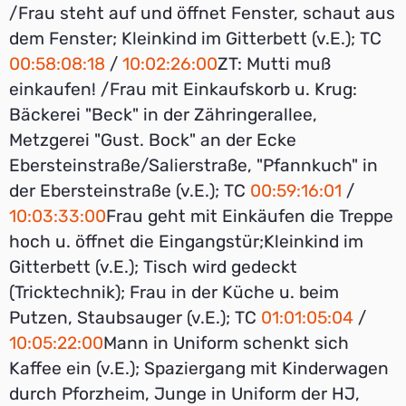
/Frau steht auf und öffnet Fenster, schaut aus
dem Fenster; Kleinkind im Gitterbett (v.E.); TC
00:58:08:18
/
10:02:26:00
ZT: Mutti muß
einkaufen! /Frau mit Einkaufskorb u. Krug:
Bäckerei "Beck" in der Zähringerallee,
Metzgerei "Gust. Bock" an der Ecke
Ebersteinstraße/Salierstraße, "Pfannkuch" in
der Ebersteinstraße (v.E.); TC
00:59:16:01
/
10:03:33:00
Frau geht mit Einkäufen die Treppe
hoch u. öffnet die Eingangstür;Kleinkind im
Gitterbett (v.E.); Tisch wird gedeckt
(Tricktechnik); Frau in der Küche u. beim
Putzen, Staubsauger (v.E.); TC
01:01:05:04
/
10:05:22:00
Mann in Uniform schenkt sich
Kaffee ein (v.E.); Spaziergang mit Kinderwagen
durch Pforzheim, Junge in Uniform der HJ,