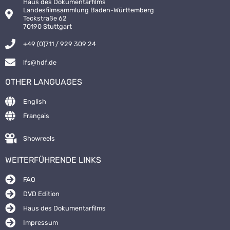
Haus des Dokumentarfilms
Landesfilmsammlung Baden-Württemberg
Teckstraße 62
70190 Stuttgart
+49 (0)711 / 929 309 24
lfs@hdf.de
OTHER LANGUAGES
English
Français
Showreels
WEITERFÜHRENDE LINKS
FAQ
DVD Edition
Haus des Dokumentarfilms
Impressum